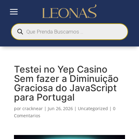
a
Búsqueda
de
productos
Testei no Yep Casino
Sem fazer a Diminuição
Graciosa do JavaScript
para Portugal
por
cracknear
|
Jun 26, 2026
|
Uncategorized
|
0
Comentarios