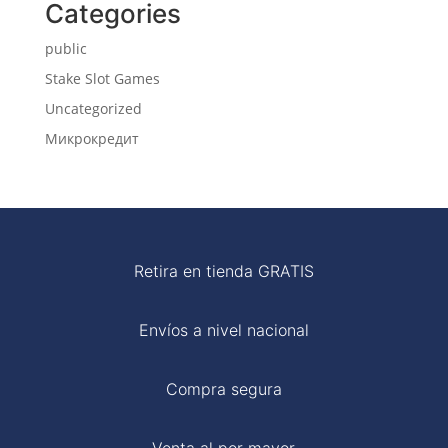
Categories
public
Stake Slot Games
Uncategorized
Микрокредит
Retira en tienda GRATIS
Envíos a nivel nacional
Compra segura
Venta al por mayor