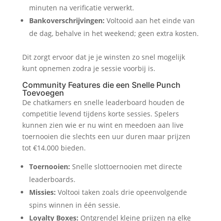
minuten na verificatie verwerkt.
Bankoverschrijvingen:
Voltooid aan het einde van
de dag, behalve in het weekend; geen extra kosten.
Dit zorgt ervoor dat je je winsten zo snel mogelijk
kunt opnemen zodra je sessie voorbij is.
Community Features die een Snelle Punch
Toevoegen
De chatkamers en snelle leaderboard houden de
competitie levend tijdens korte sessies. Spelers
kunnen zien wie er nu wint en meedoen aan live
toernooien die slechts een uur duren maar prijzen
tot €14.000 bieden.
Toernooien:
Snelle slottoernooien met directe
leaderboards.
Missies:
Voltooi taken zoals drie opeenvolgende
spins winnen in één sessie.
Loyalty Boxes:
Ontgrendel kleine prijzen na elke