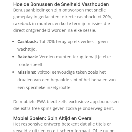
Hoe de Bonussen de Snelheid Vasthouden
Bonusaanbiedingen zijn ontworpen met snelle
gameplay in gedachten: directe cashback tot 20%,
rakeback in munten, en korte termijn missies die
direct ontgrendeld worden na elke sessie.
Cashback:
Tot 20% terug op elk verlies – geen
wachttijd.
Rakeback:
Verdien munten terug terwijl je elke
ronde speelt.
Missions:
Voltooi eenvoudige taken zoals het
draaien van een bepaalde slot of het behalen van
een specifieke inzetgrootte.
De mobiele PWA biedt zelfs exclusieve app‑bonussen
die extra free spins geven zodra je onderweg bent.
Mobiel Spelen: Spin Altijd en Overal
Het responsive ontwerp betekent dat alle titels er
geweldig uitzien op elk schermformaat. Of je nu op