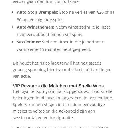
verder gaan dan hun comfortzone.
Auto‑Stop Drempels:
Stop na verlies van €20 of na
30 opeenvolgende spins.
Auto‑Winstnemen:
Neem winst zodra je je inzet
hebt verdubbeld binnen vijf spins.
Sessietimer:
Stel een timer in die je herinnert
wanneer je 15 minuten hebt gespeeld.
Dit houdt het risico laag terwijl het nog steeds
genoeg spanning biedt voor die korte uitbarstingen
van actie.
VIP Rewards die Matchen met Snelle Wins
Het loyaliteitsprogramma is opgebouwd rond snelle
beloningen in plaats van lange‑termijn accumulatie.
Spelers kunnen stijgen in tiers door eenvoudige
missies te voltooien die gekoppeld zijn aan
sessieaantallen en inzetgrootte.