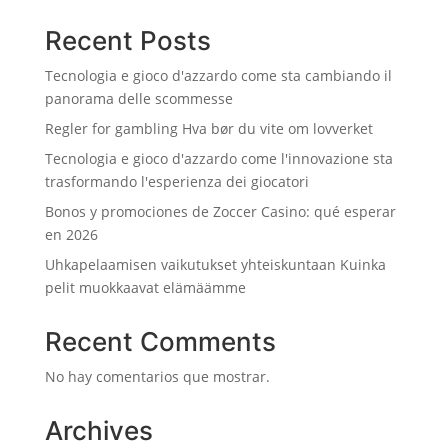
Recent Posts
Tecnologia e gioco d'azzardo come sta cambiando il
panorama delle scommesse
Regler for gambling Hva bør du vite om lovverket
Tecnologia e gioco d'azzardo come l'innovazione sta
trasformando l'esperienza dei giocatori
Bonos y promociones de Zoccer Casino: qué esperar
en 2026
Uhkapelaamisen vaikutukset yhteiskuntaan Kuinka
pelit muokkaavat elämäämme
Recent Comments
No hay comentarios que mostrar.
Archives