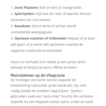
Inzet Plaatsen:
Klik en kies je inzetgrootte.
Spin/Spelen:
Kijk hoe de reels of kaarten binnen
seconden tot rust komen.
Resultaat:
Direct winst of verlies wordt
onmiddellijk weergegeven.
Opnieuw Inzetten of Uitbetalen:
Bepaal of je door
wilt gaan of je winst wilt opnemen voordat de
volgende notificatie binnenkomt.
Deze lus herhaalt zich totdat je een grote winst
behaalt of besluit je winst offline te halen.
Risicobeheer op de Vliegroute
De strategie van korte sessies beperkt de
blootstelling natuurlijk: grote bankrolls zijn niet
nodig omdat de inzetten laag blijven. Spelers
gebruiken vaak een “auto‑stop” functie die verliezen
beperkt na een bepaald aantal spins, zodat ze nooit