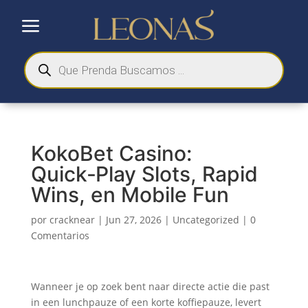
a
Búsqueda
de
productos
KokoBet Casino:
Quick‑Play Slots, Rapid
Wins, en Mobile Fun
por
cracknear
|
Jun 27, 2026
|
Uncategorized
|
0
Comentarios
Wanneer je op zoek bent naar directe actie die past
in een lunchpauze of een korte koffiepauze, levert