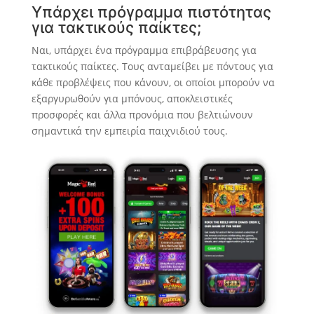
Υπάρχει πρόγραμμα πιστότητας
για τακτικούς παίκτες;
Ναι, υπάρχει ένα πρόγραμμα επιβράβευσης για
τακτικούς παίκτες. Τους ανταμείβει με πόντους για
κάθε προβλέψεις που κάνουν, οι οποίοι μπορούν να
εξαργυρωθούν για μπόνους, αποκλειστικές
προσφορές και άλλα προνόμια που βελτιώνουν
σημαντικά την εμπειρία παιχνιδιού τους.