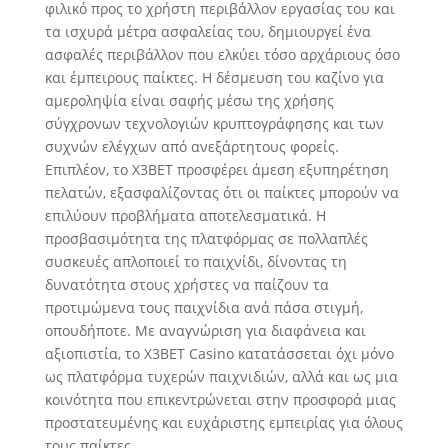
φιλικό προς το χρήστη περιβάλλον εργασίας του και
τα ισχυρά μέτρα ασφαλείας του, δημιουργεί ένα
ασφαλές περιβάλλον που ελκύει τόσο αρχάριους όσο
και έμπειρους παίκτες. Η δέσμευση του καζίνο για
αμεροληψία είναι σαφής μέσω της χρήσης
σύγχρονων τεχνολογιών κρυπτογράφησης και των
συχνών ελέγχων από ανεξάρτητους φορείς.
Επιπλέον, το X3BET προσφέρει άμεση εξυπηρέτηση
πελατών, εξασφαλίζοντας ότι οι παίκτες μπορούν να
επιλύουν προβλήματα αποτελεσματικά. Η
προσβασιμότητα της πλατφόρμας σε πολλαπλές
συσκευές απλοποιεί το παιχνίδι, δίνοντας τη
δυνατότητα στους χρήστες να παίζουν τα
προτιμώμενα τους παιχνίδια ανά πάσα στιγμή,
οπουδήποτε. Με αναγνώριση για διαφάνεια και
αξιοπιστία, το X3BET Casino κατατάσσεται όχι μόνο
ως πλατφόρμα τυχερών παιχνιδιών, αλλά και ως μια
κοινότητα που επικεντρώνεται στην προσφορά μιας
προστατευμένης και ευχάριστης εμπειρίας για όλους
τους παίκτες.