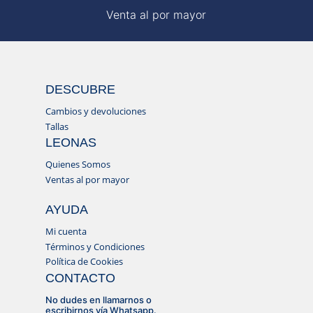
Venta al por mayor
DESCUBRE
Cambios y devoluciones
Tallas
LEONAS
Quienes Somos
Ventas al por mayor
AYUDA
Mi cuenta
Términos y Condiciones
Política de Cookies
CONTACTO
No dudes en llamarnos o
escribirnos vía Whatsapp.