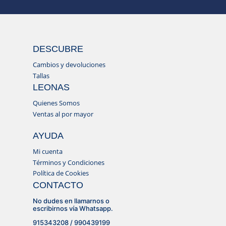
DESCUBRE
Cambios y devoluciones
Tallas
LEONAS
Quienes Somos
Ventas al por mayor
AYUDA
Mi cuenta
Términos y Condiciones
Política de Cookies
CONTACTO
No dudes en llamarnos o
escribirnos vía Whatsapp.
915343208 / 990439199