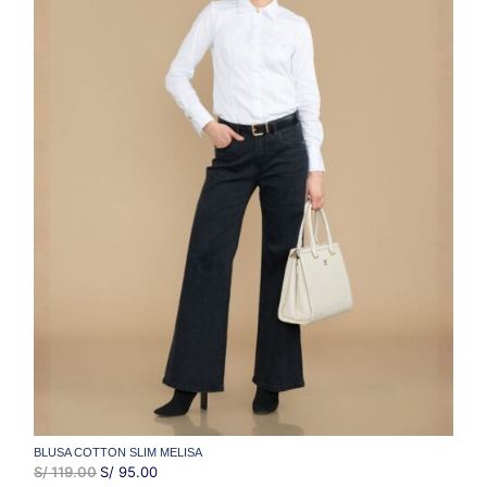
BLUSA COTTON SLIM MELISA
EL
EL
S/
119.00
S/
95.00