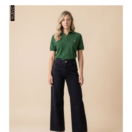
ORIGINAL
ACTUAL
NUEVO
ERA:
ES:
S/ 129.00.
S/ 80.00.