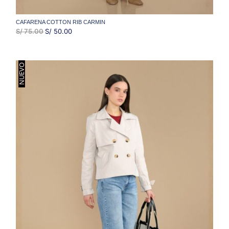
CAFARENA COTTON RIB CARMIN
EL
EL
S/
75.00
S/
50.00
PRECIO
PRECIO
ORIGINAL
ACTUAL
NUEVO
ERA:
ES:
S/ 75.00.
S/ 50.00.