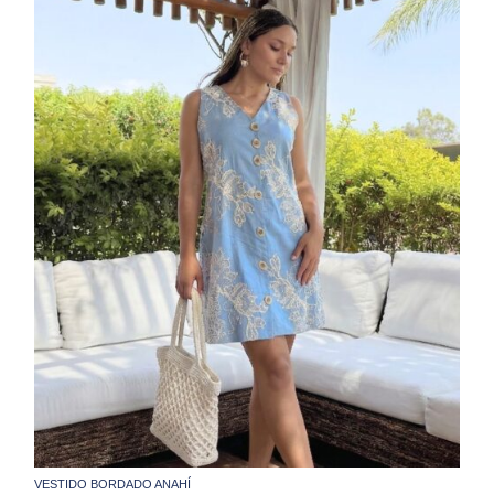
VESTIDO BORDADO ANAHÍ