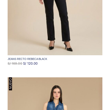
JEANS RECTO REBECA BLACK
EL
EL
S/
169.00
S/
120.00
PRECIO
PRECIO
ORIGINAL
ACTUAL
NUEVO
ERA:
ES:
S/ 169.00.
S/ 120.00.