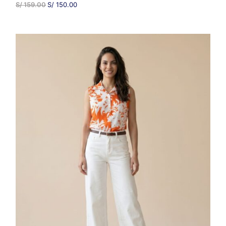
EL
EL
S/
159.00
S/
150.00
PRECIO
PRECIO
ORIGINAL
ACTUAL
ERA:
ES:
S/ 159.00.
S/ 150.00.