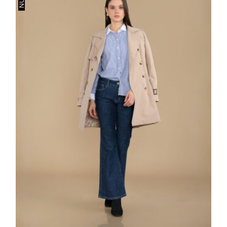
S/ 85.00.
S/ 55.00.