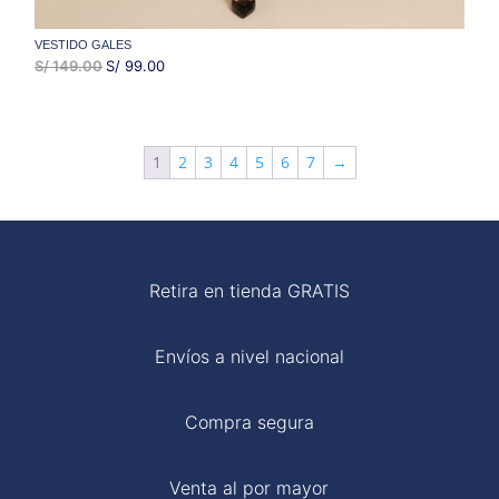
VESTIDO GALES
EL
EL
S/
149.00
S/
99.00
PRECIO
PRECIO
ORIGINAL
ACTUAL
ERA:
ES:
1
2
3
4
5
6
7
→
S/ 149.00.
S/ 99.00.
Retira en tienda GRATIS
Envíos a nivel nacional
Compra segura
Venta al por mayor