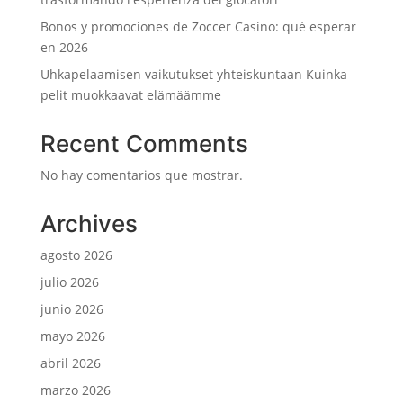
Bonos y promociones de Zoccer Casino: qué esperar
en 2026
Uhkapelaamisen vaikutukset yhteiskuntaan Kuinka
pelit muokkaavat elämäämme
Recent Comments
No hay comentarios que mostrar.
Archives
agosto 2026
julio 2026
junio 2026
mayo 2026
abril 2026
marzo 2026