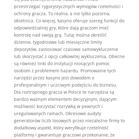
przestrzegać rygorystycznych wymogów rzetelności i
ochrony gracza. To realna, a nie tylko pozorna,
obietnica. Co więcej, kasyno oferuje szereg funkcji do
odpowiedzialnej gry, które dają graczom mieć
kontrolę nad swoją grą. Tutaj można określić
dzienne, tygodniowe lub miesięczne limity
depozytów, zastosować czasowe samowykluczenie
lub skorzystać z opcji całkowitej wykluczenia. Obecne
są również linki do instytucji niosących pomoc
osobom z problemem hazardu. Promowanie tych
narzędzi przez kasyno jest dowodem o
profesjonalnym i uczciwym podejściu do biznesu.
Dla roztropnego gracza w Polsce te narzędzia są
bardzo ważnym elementem decyzyjnym, dającym
możliwość korzystać rozrywką w pewnych i
uregulowanych ramach. Okresowe audyty
generatorów liczb losowych przez niezależne firmy to
dodatkowy aspekt, który weryfikuje rzetelność
platformy i gwarantuje graczowi przekonanie, że