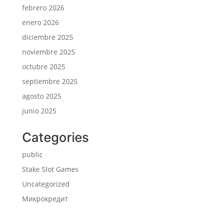
febrero 2026
enero 2026
diciembre 2025
noviembre 2025
octubre 2025
septiembre 2025
agosto 2025
junio 2025
Categories
public
Stake Slot Games
Uncategorized
Микрокредит