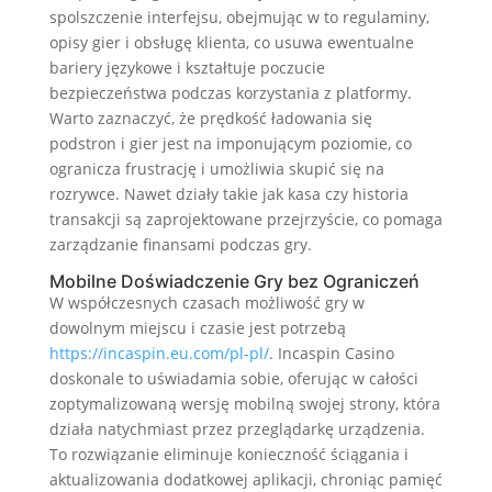
spolszczenie interfejsu, obejmując w to regulaminy,
opisy gier i obsługę klienta, co usuwa ewentualne
bariery językowe i kształtuje poczucie
bezpieczeństwa podczas korzystania z platformy.
Warto zaznaczyć, że prędkość ładowania się
podstron i gier jest na imponującym poziomie, co
ogranicza frustrację i umożliwia skupić się na
rozrywce. Nawet działy takie jak kasa czy historia
transakcji są zaprojektowane przejrzyście, co pomaga
zarządzanie finansami podczas gry.
Mobilne Doświadczenie Gry bez Ograniczeń
W współczesnych czasach możliwość gry w
dowolnym miejscu i czasie jest potrzebą
https://incaspin.eu.com/pl-pl/
. Incaspin Casino
doskonale to uświadamia sobie, oferując w całości
zoptymalizowaną wersję mobilną swojej strony, która
działa natychmiast przez przeglądarkę urządzenia.
To rozwiązanie eliminuje konieczność ściągania i
aktualizowania dodatkowej aplikacji, chroniąc pamięć