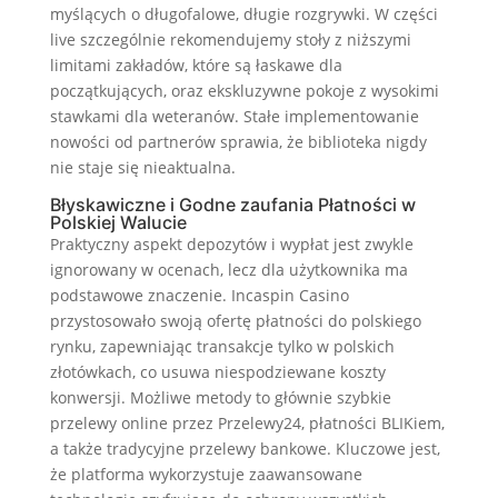
myślących o długofalowe, długie rozgrywki. W części
live szczególnie rekomendujemy stoły z niższymi
limitami zakładów, które są łaskawe dla
początkujących, oraz ekskluzywne pokoje z wysokimi
stawkami dla weteranów. Stałe implementowanie
nowości od partnerów sprawia, że biblioteka nigdy
nie staje się nieaktualna.
Błyskawiczne i Godne zaufania Płatności w
Polskiej Walucie
Praktyczny aspekt depozytów i wypłat jest zwykle
ignorowany w ocenach, lecz dla użytkownika ma
podstawowe znaczenie. Incaspin Casino
przystosowało swoją ofertę płatności do polskiego
rynku, zapewniając transakcje tylko w polskich
złotówkach, co usuwa niespodziewane koszty
konwersji. Możliwe metody to głównie szybkie
przelewy online przez Przelewy24, płatności BLIKiem,
a także tradycyjne przelewy bankowe. Kluczowe jest,
że platforma wykorzystuje zaawansowane