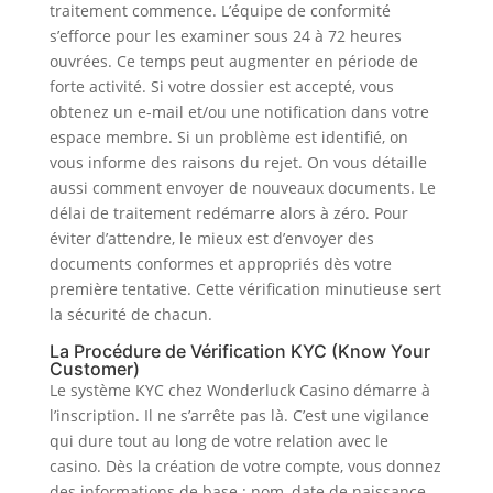
traitement commence. L’équipe de conformité
s’efforce pour les examiner sous 24 à 72 heures
ouvrées. Ce temps peut augmenter en période de
forte activité. Si votre dossier est accepté, vous
obtenez un e-mail et/ou une notification dans votre
espace membre. Si un problème est identifié, on
vous informe des raisons du rejet. On vous détaille
aussi comment envoyer de nouveaux documents. Le
délai de traitement redémarre alors à zéro. Pour
éviter d’attendre, le mieux est d’envoyer des
documents conformes et appropriés dès votre
première tentative. Cette vérification minutieuse sert
la sécurité de chacun.
La Procédure de Vérification KYC (Know Your
Customer)
Le système KYC chez Wonderluck Casino démarre à
l’inscription. Il ne s’arrête pas là. C’est une vigilance
qui dure tout au long de votre relation avec le
casino. Dès la création de votre compte, vous donnez
des informations de base : nom, date de naissance,