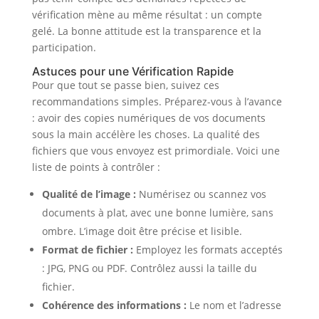
vérification mène au même résultat : un compte
gelé. La bonne attitude est la transparence et la
participation.
Astuces pour une Vérification Rapide
Pour que tout se passe bien, suivez ces
recommandations simples. Préparez-vous à l’avance
: avoir des copies numériques de vos documents
sous la main accélère les choses. La qualité des
fichiers que vous envoyez est primordiale. Voici une
liste de points à contrôler :
Qualité de l’image :
Numérisez ou scannez vos
documents à plat, avec une bonne lumière, sans
ombre. L’image doit être précise et lisible.
Format de fichier :
Employez les formats acceptés
: JPG, PNG ou PDF. Contrôlez aussi la taille du
fichier.
Cohérence des informations :
Le nom et l’adresse