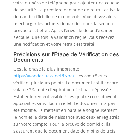
votre numéro de téléphone pour ajouter une couche
de sécurité. La première demande de retrait active la
demande officielle de documents. Vous devez alors
télécharger les fichiers demandés dans la section
prévue à cet effet. Après l’envoi, le délai d’examen
s’écoule. Une fois la validation reçue, vous recevez
une notification et votre retrait est traité.
Précisions sur l’Étape de Vérification des
Documents
C’est la phase la plus importante
https://wonderlucks.net/fr-be/
. Les contrôleurs
vérifient plusieurs points. Le document est-il encore
valable ? Sa date d’expiration n’est pas dépassée.
Est-il entièrement visible ? Les quatre coins doivent
apparaître, sans flou ni reflet. Le document n’a pas
été modifié. Ils mettent en parallèle soigneusement
le nom et la date de naissance avec ceux enregistrés
sur votre compte. Pour la preuve de domicile, ils
s’assurent que le document date de moins de trois