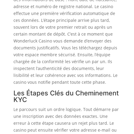
adresse et numéro de registre national. Le casino
effectue une première vérification automatique de
ces données. L’étape principale arrive plus tard,
souvent lors de votre premier retrait ou après un
certain montant de dépôt. C’est à ce moment que
Wonderluck Casino vous demande d’envoyer des
documents justificatifs. Vous les téléchargez depuis
votre espace membre sécurisé. Ensuite, l’équipe
chargée de la conformité les vérifie un par un. Ils
inspectent l’authenticité des documents, leur
lisibilité et leur cohérence avec vos informations. Le
casino vous notifie pendant toute cette phase.
Les Étapes Clés du Cheminement
KYC
Le parcours suit un ordre logique. Tout démarre par
une inscription avec des données exactes. Une
erreur à cette étape causera un rejet plus tard. Le
casino peut ensuite vérifier votre adresse e-mail ou