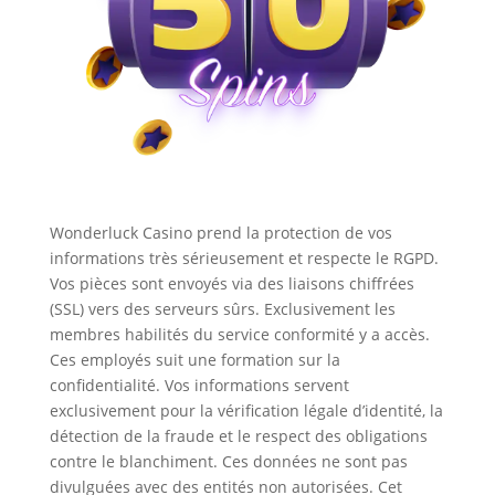
Wonderluck Casino prend la protection de vos
informations très sérieusement et respecte le RGPD.
Vos pièces sont envoyés via des liaisons chiffrées
(SSL) vers des serveurs sûrs. Exclusivement les
membres habilités du service conformité y a accès.
Ces employés suit une formation sur la
confidentialité. Vos informations servent
exclusivement pour la vérification légale d’identité, la
détection de la fraude et le respect des obligations
contre le blanchiment. Ces données ne sont pas
divulguées avec des entités non autorisées. Cet