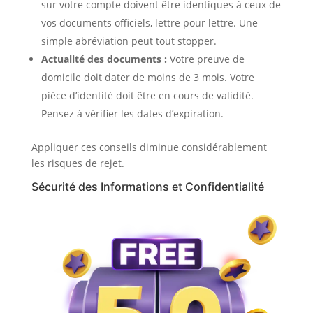
sur votre compte doivent être identiques à ceux de
vos documents officiels, lettre pour lettre. Une
simple abréviation peut tout stopper.
Actualité des documents :
Votre preuve de
domicile doit dater de moins de 3 mois. Votre
pièce d’identité doit être en cours de validité.
Pensez à vérifier les dates d’expiration.
Appliquer ces conseils diminue considérablement
les risques de rejet.
Sécurité des Informations et Confidentialité