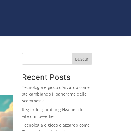
ORIOS
Buscar
Recent Posts
Tecnologia e gioco d'azzardo come
sta cambiando il panorama delle
scommesse
Regler for gambling Hva bør du
vite om lovverket
Tecnologia e gioco d'azzardo come