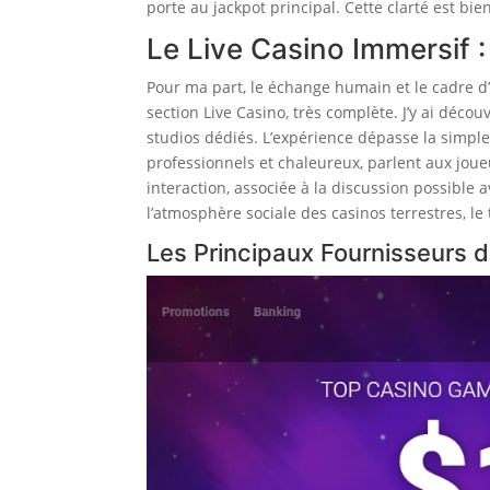
porte au jackpot principal. Cette clarté est bi
Le Live Casino Immersif
Pour ma part, le échange humain et le cadre d’
section Live Casino, très complète. J’y ai déc
studios dédiés. L’expérience dépasse la simple 
professionnels et chaleureux, parlent aux joue
interaction, associée à la discussion possible a
l’atmosphère sociale des casinos terrestres, l
Les Principaux Fournisseurs 