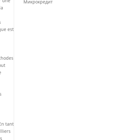
ir une
Микрокредит
la
s
que est
éthodes
out
e
s
En tant
lliers
es