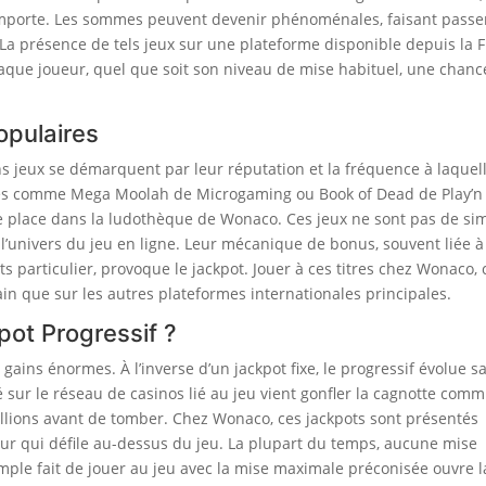
emporte. Les sommes peuvent devenir phénoménales, faisant passe
a présence de tels jeux sur une plateforme disponible depuis la 
aque joueur, quel que soit son niveau de mise habituel, une chanc
opulaires
ns jeux se démarquent par leur réputation et la fréquence à laquell
bles comme Mega Moolah de Microgaming ou Book of Dead de Play’
e place dans la ludothèque de Wonaco. Ces jeux ne sont pas de si
l’univers du jeu en ligne. Leur mécanique de bonus, souvent liée 
s particulier, provoque le jackpot. Jouer à ces titres chez Wonaco, c
n que sur les autres plateformes internationales principales.
ot Progressif ?
ains énormes. À l’inverse d’un jackpot fixe, le progressif évolue s
 sur le réseau de casinos lié au jeu vient gonfler la cagnotte com
illions avant de tomber. Chez Wonaco, ces jackpots sont présentés
ur qui défile au-dessus du jeu. La plupart du temps, aucune mise
 simple fait de jouer au jeu avec la mise maximale préconisée ouvre l