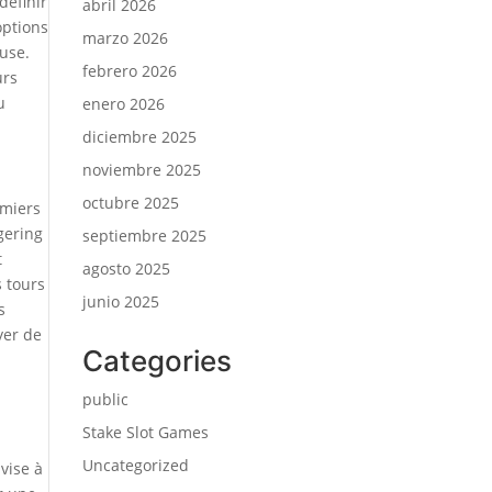
définir
abril 2026
options
marzo 2026
ause.
febrero 2026
urs
u
enero 2026
diciembre 2025
noviembre 2025
octubre 2025
emiers
gering
septiembre 2025
t
agosto 2025
s tours
junio 2025
s
yer de
Categories
public
Stake Slot Games
Uncategorized
vise à