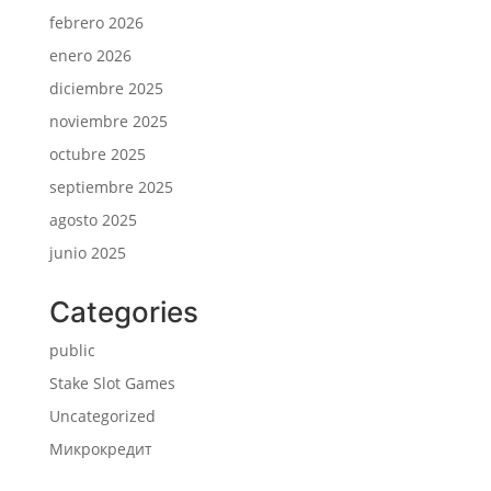
febrero 2026
enero 2026
diciembre 2025
noviembre 2025
octubre 2025
septiembre 2025
agosto 2025
junio 2025
Categories
public
Stake Slot Games
Uncategorized
Микрокредит