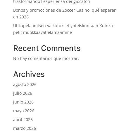
trasformando l'esperienza dei giocatori
Bonos y promociones de Zoccer Casino: qué esperar
en 2026
Uhkapelaamisen vaikutukset yhteiskuntaan Kuinka
pelit muokkaavat elämäämme
Recent Comments
No hay comentarios que mostrar.
Archives
agosto 2026
julio 2026
junio 2026
mayo 2026
abril 2026
marzo 2026