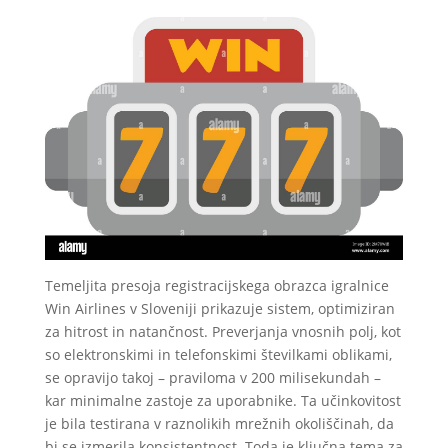
Temeljita presoja registracijskega obrazca igralnice
Win Airlines v Sloveniji prikazuje sistem, optimiziran
za hitrost in natančnost. Preverjanja vnosnih polj, kot
so elektronskimi in telefonskimi številkami oblikami,
se opravijo takoj – praviloma v 200 milisekundah –
kar minimalne zastoje za uporabnike. Ta učinkovitost
je bila testirana v raznolikih mrežnih okoliščinah, da
bi se izmerila konsistentnost. Toda je ključna tema za