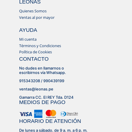
LEONAS
Quienes Somos
Ventas al por mayor
AYUDA
Mi cuenta
Términos y Condiciones
Política de Cookies
CONTACTO
No dudes en llamarnos o
escribirnos vía Whatsapp.
915343208 / 990439199
ventas@leonas.pe
Gamarra CC. El REY Tda. D124
MEDIOS DE PAGO
HORARIO DE ATENCIÓN
De lunes a sábado, de 9 a. m. a 6 p. m.