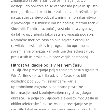
zmanjšalo začetne zamude pri nalaganju. Ob
dostopu do obrazca so se vsa vnosna polja in spustni
meniji prikazali hkrati brez zakasnitve. Strežnik se je
na začetno zahtevo odzval z minimalno zakasnitvijo,
v povprečju 250 milisekund na podlagi testnih točk v
Sloveniji. Ta hitra razpoložljivost obrazca zagotavlja,
da lahko uporabniki takoj začnejo vnašati podatke.
Natančne meritve časa so bile zajete z orodji za
razvijalce brskalnikov in programsko opremo za
spremljanje omrežja, kar potrjuje doslednost v več
preizkusih in brskalnikih brez večjih odstopanj.
Hitrost validacije polja v realnem času
Tri ključna preverjanja polj v realnem času v igralnici
Win Airlines so razkrila odzivne čase, ki so bili
dosledno pod 200 milisekundami, kar je
uporabnikom zagotovilo instantne povratne
informacije med izpolnjevanjem registracijskega
obrazca. Ta polja so vključevala e-pošto, moč gesla in
obliko telefonske številke. Vsako preverjanje se je
sprožilo takoj po vnosu, brez opaznega zamika, tudi