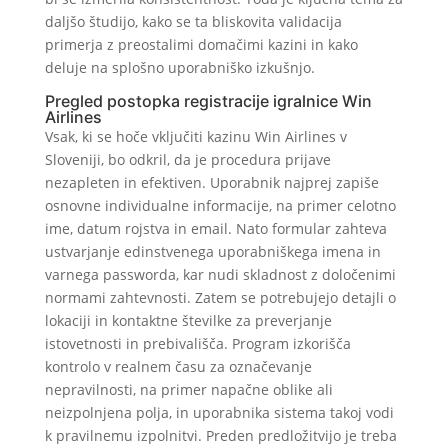
daljšo študijo, kako se ta bliskovita validacija
primerja z preostalimi domačimi kazini in kako
deluje na splošno uporabniško izkušnjo.
Pregled postopka registracije igralnice Win
Airlines
Vsak, ki se hoče vključiti kazinu Win Airlines v
Sloveniji, bo odkril, da je procedura prijave
nezapleten in efektiven. Uporabnik najprej zapiše
osnovne individualne informacije, na primer celotno
ime, datum rojstva in email. Nato formular zahteva
ustvarjanje edinstvenega uporabniškega imena in
varnega passworda, kar nudi skladnost z določenimi
normami zahtevnosti. Zatem se potrebujejo detajli o
lokaciji in kontaktne številke za preverjanje
istovetnosti in prebivališča. Program izkorišča
kontrolo v realnem času za označevanje
nepravilnosti, na primer napačne oblike ali
neizpolnjena polja, in uporabnika sistema takoj vodi
k pravilnemu izpolnitvi. Preden predložitvijo je treba