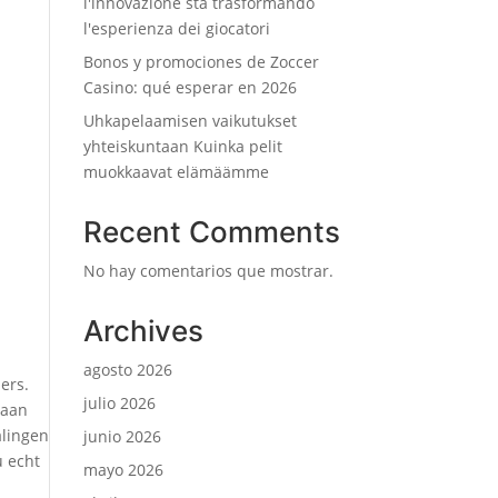
l'innovazione sta trasformando
l'esperienza dei giocatori
Bonos y promociones de Zoccer
Casino: qué esperar en 2026
Uhkapelaamisen vaikutukset
yhteiskuntaan Kuinka pelit
muokkaavat elämäämme
Recent Comments
No hay comentarios que mostrar.
Archives
agosto 2026
ers.
julio 2026
 aan
alingen
junio 2026
u echt
mayo 2026