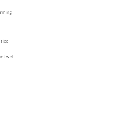
erming
isico
met wel
e