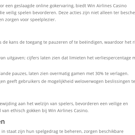
r een geslaagde online gokervaring, biedt Win Airlines Casino
 veilig spelen bevorderen. Deze acties zijn niet alleen ter besch
n zorgen voor speelplezier.
s de kans de toegang te pauzeren of te beëindigen, waardoor het r
an uitgaven; cijfers laten zien dat limieten het verliespercentage 
plande pauzes, laten zien overmatig gamen met 30% te verlagen.
agen geeft gebruikers de mogelijkheid weloverwogen beslissingen t
oewijding aan het welzijn van spelers, bevorderen een veilige en
 van ethisch gokken bij Win Airlines Casino.
en
in staat zijn hun spelgedrag te beheren, zorgen beschikbare