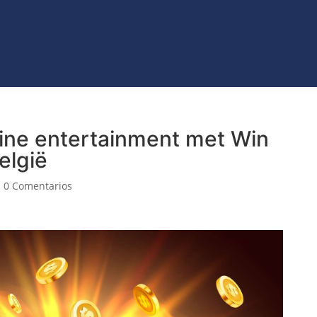
VO
JEANS
ROPA
COLECCIONES
ACCES
ET
CATÁLAGOS
ine entertainment met Win
elgië
|
0 Comentarios