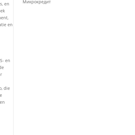
Микрокредит
s, en
iek
ment,
atie en
S- en
de
ar
, die
de
een