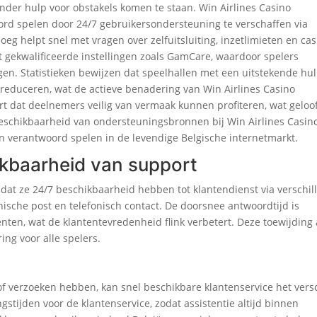
nder hulp voor obstakels komen te staan. Win Airlines Casino
ord spelen door 24/7 gebruikersondersteuning te verschaffen via
loeg helpt snel met vragen over zelfuitsluiting, inzetlimieten en cas
t gekwalificeerde instellingen zoals GamCare, waardoor spelers
gen. Statistieken bewijzen dat speelhallen met een uitstekende hu
% reduceren, wat de actieve benadering van Win Airlines Casino
ert dat deelnemers veilig van vermaak kunnen profiteren, wat geloo
eschikbaarheid van ondersteuningsbronnen bij Win Airlines Casino
an verantwoord spelen in de levendige Belgische internetmarkt.
ikbaarheid van support
ë dat ze 24/7 beschikbaarheid hebben tot klantendienst via verschi
nische post en telefonisch contact. De doorsnee antwoordtijd is
enten, wat de klantentevredenheid flink verbetert. Deze toewijding
ing voor alle spelers.
 verzoeken hebben, kan snel beschikbare klantenservice het versc
stijden voor de klantenservice, zodat assistentie altijd binnen