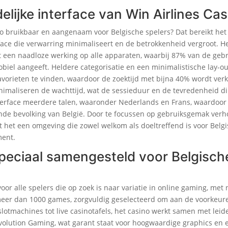
lijke interface van Win Airlines Cas
o bruikbaar en aangenaam voor Belgische spelers? Dat bereikt het
face die verwarring minimaliseert en de betrokkenheid vergroot. H
t een naadloze werking op alle apparaten, waarbij 87% van de geb
biel aangeeft. Heldere categorisatie en een minimalistische lay-ou
orieten te vinden, waardoor de zoektijd met bijna 40% wordt verk
nimaliseren de wachttijd, wat de sessieduur en de tevredenheid di
terface meerdere talen, waaronder Nederlands en Frans, waardoor
ende bevolking van België. Door te focussen op gebruiksgemak verh
ert het een omgeving die zowel welkom als doeltreffend is voor Belg
ment.
speciaal samengesteld voor Belgisch
voor alle spelers die op zoek is naar variatie in online gaming, me
t meer dan 1000 games, zorgvuldig geselecteerd om aan de voorkeur
 slotmachines tot live casinotafels, het casino werkt samen met lei
olution Gaming, wat garant staat voor hoogwaardige graphics en 