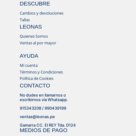
DESCUBRE
Cambios y devoluciones
Tallas
LEONAS
Quienes Somos
Ventas al por mayor
AYUDA
Mi cuenta
Términos y Condiciones
Política de Cookies
CONTACTO
No dudes en llamarnos o
escribirnos vía Whatsapp.
915343208 / 990439199
ventas@leonas.pe
Gamarra CC. El REY Tda. D124
MEDIOS DE PAGO