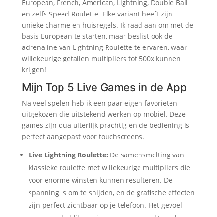
European, French, American, Lightning, Double Ball
en zelfs Speed Roulette. Elke variant heeft zijn
unieke charme en huisregels. Ik raad aan om met de
basis European te starten, maar beslist ook de
adrenaline van Lightning Roulette te ervaren, waar
willekeurige getallen multipliers tot 500x kunnen
krijgen!
Mijn Top 5 Live Games in de App
Na veel spelen heb ik een paar eigen favorieten
uitgekozen die uitstekend werken op mobiel. Deze
games zijn qua uiterlijk prachtig en de bediening is
perfect aangepast voor touchscreens.
Live Lightning Roulette:
De samensmelting van
klassieke roulette met willekeurige multipliers die
voor enorme winsten kunnen resulteren. De
spanning is om te snijden, en de grafische effecten
zijn perfect zichtbaar op je telefoon. Het gevoel