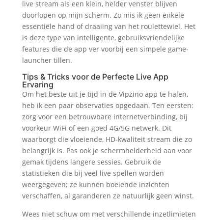
live stream als een klein, helder venster blijven
doorlopen op mijn scherm. Zo mis ik geen enkele
essentiële hand of draaiing van het roulettewiel. Het
is deze type van intelligente, gebruiksvriendelijke
features die de app ver voorbij een simpele game-
launcher tillen.
Tips & Tricks voor de Perfecte Live App
Ervaring
Om het beste uit je tijd in de Vipzino app te halen,
heb ik een paar observaties opgedaan. Ten eersten:
zorg voor een betrouwbare internetverbinding, bij
voorkeur WiFi of een goed 4G/5G netwerk. Dit
waarborgt die vloeiende, HD-kwaliteit stream die zo
belangrijk is. Pas ook je schermhelderheid aan voor
gemak tijdens langere sessies. Gebruik de
statistieken die bij veel live spellen worden
weergegeven; ze kunnen boeiende inzichten
verschaffen, al garanderen ze natuurlijk geen winst.
Wees niet schuw om met verschillende inzetlimieten