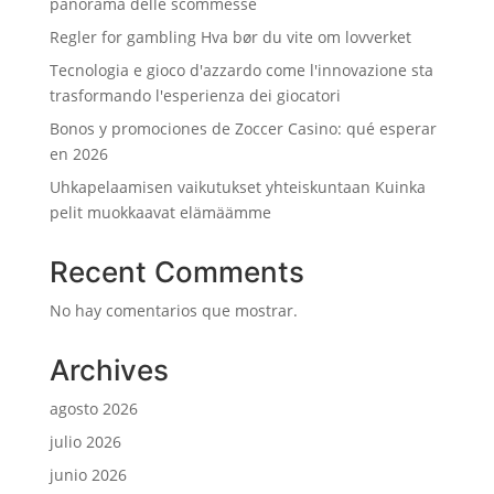
panorama delle scommesse
Regler for gambling Hva bør du vite om lovverket
Tecnologia e gioco d'azzardo come l'innovazione sta
trasformando l'esperienza dei giocatori
Bonos y promociones de Zoccer Casino: qué esperar
en 2026
Uhkapelaamisen vaikutukset yhteiskuntaan Kuinka
pelit muokkaavat elämäämme
Recent Comments
No hay comentarios que mostrar.
Archives
agosto 2026
julio 2026
junio 2026