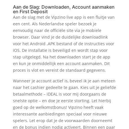
Aan de Slag: Downloaden, Account aanmaken
en First Deposit
Aan de slag met de Vipzino live app is een fluitje van
een cent. Als Nederlandse speler bezoek je
eenvoudig naar de officiële site via je mobiele
browser. Daar vind je de duidelijke downloadlink
voor het Android .APK bestand of de instructies voor
iOS. De installatie is beveiligd en wordt stap voor
stap uitgelegd. Na het downloaden start je de app
en kun je onmiddellijk een account aanmaken. Dit
proces is vlot en vereist de standaard gegevens.
Wanneer je account actief is, beveel ik je aan meteen
naar het cashier gedeelte te gaan. Kies uit je geliefde
betaalmethode – iDEAL is voor mij doorgaans de
snelste optie – en doe je eerste storting. Let hierbij
goed op de welkomstbonus! Vipzino heeft vaak
interessante aanbiedingen speciaal voor nieuwe
spelers. Let erop dat je de voorwaarden doorneemt
en de bonus indien nodig activeert. Binnen een paar