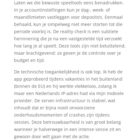
Laten we die bewuste speeltools eens benadrukken.
In je accountinstellingen kun je dag-, week- of
maandlimieten vastleggen voor deposito’s. Eenmaal
behaald, kun je simpelweg niet meer storten tot die
periode voorbij is. De reality check is een subtiele
herinnering die je na een vastgestelde tijd verzoekt
hoe lang je al speelt. Deze tools zijn niet betuttelend,
maar krachtgevend; ze geven je de controle over je
budget en tijd.
De technische toegankelijkheid is ook top. Ik heb de
app geprobeerd tijdens vakanties in het buitenland
(binnen de EU) en hij werkte vlekkeloos, zolang ik
maar een Nederlands IP-adres had via mijn mobiele
provider. De server-infrastructuur is stabiel, wat
inhoudt dat er bijna nooit onvoorziene
onderhoudsmomenten of crashes zijn tijdens
sessies. Deze betrouwbaarheid is van groot belang
wanneer je halverwege in een intense sessie zit en
gewoon door wilt gaan met de actie.