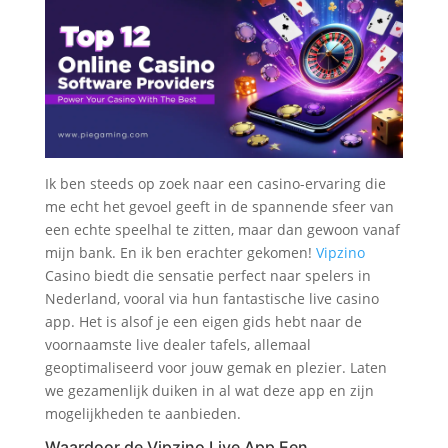
Ik ben steeds op zoek naar een casino-ervaring die
me echt het gevoel geeft in de spannende sfeer van
een echte speelhal te zitten, maar dan gewoon vanaf
mijn bank. En ik ben erachter gekomen!
Vipzino
Casino biedt die sensatie perfect naar spelers in
Nederland, vooral via hun fantastische live casino
app. Het is alsof je een eigen gids hebt naar de
voornaamste live dealer tafels, allemaal
geoptimaliseerd voor jouw gemak en plezier. Laten
we gezamenlijk duiken in al wat deze app en zijn
mogelijkheden te aanbieden.
Waardoor de Vipzino Live App Een