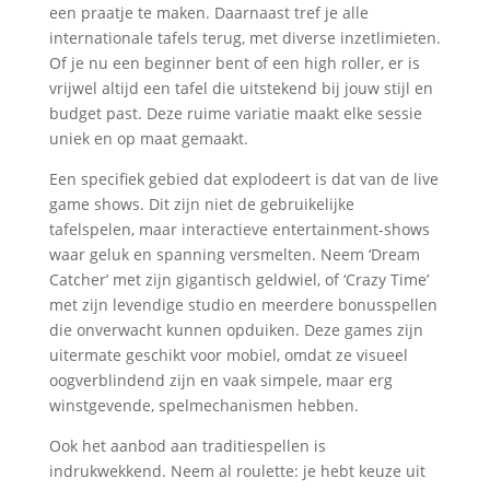
een praatje te maken. Daarnaast tref je alle
internationale tafels terug, met diverse inzetlimieten.
Of je nu een beginner bent of een high roller, er is
vrijwel altijd een tafel die uitstekend bij jouw stijl en
budget past. Deze ruime variatie maakt elke sessie
uniek en op maat gemaakt.
Een specifiek gebied dat explodeert is dat van de live
game shows. Dit zijn niet de gebruikelijke
tafelspelen, maar interactieve entertainment-shows
waar geluk en spanning versmelten. Neem ‘Dream
Catcher’ met zijn gigantisch geldwiel, of ‘Crazy Time’
met zijn levendige studio en meerdere bonusspellen
die onverwacht kunnen opduiken. Deze games zijn
uitermate geschikt voor mobiel, omdat ze visueel
oogverblindend zijn en vaak simpele, maar erg
winstgevende, spelmechanismen hebben.
Ook het aanbod aan traditiespellen is
indrukwekkend. Neem al roulette: je hebt keuze uit