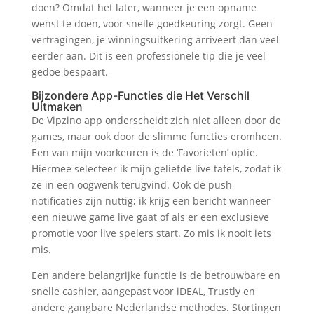
doen? Omdat het later, wanneer je een opname
wenst te doen, voor snelle goedkeuring zorgt. Geen
vertragingen, je winningsuitkering arriveert dan veel
eerder aan. Dit is een professionele tip die je veel
gedoe bespaart.
Bijzondere App-Functies die Het Verschil
Uitmaken
De Vipzino app onderscheidt zich niet alleen door de
games, maar ook door de slimme functies eromheen.
Een van mijn voorkeuren is de ‘Favorieten’ optie.
Hiermee selecteer ik mijn geliefde live tafels, zodat ik
ze in een oogwenk terugvind. Ook de push-
notificaties zijn nuttig; ik krijg een bericht wanneer
een nieuwe game live gaat of als er een exclusieve
promotie voor live spelers start. Zo mis ik nooit iets
mis.
Een andere belangrijke functie is de betrouwbare en
snelle cashier, aangepast voor iDEAL, Trustly en
andere gangbare Nederlandse methodes. Stortingen