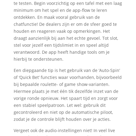
te testen. Begin voorzichtig op een tafel met een laag
minimum om het spel en de app-flow te leren
ontdekken. En maak vooral gebruik van de
chatfunctie! De dealers zijn er om de sfeer goed te
houden en reageren vaak op opmerkingen. Het
draagt aanzienlijk bij aan het echte gevoel. Tot slot,
stel voor jezelf een tijdslimiet in en speel altijd
verantwoord. De app heeft handige tools om je
hierbij te ondersteunen.
Een diepgaande tip is het gebruik van de ‘Auto-Spin’
of ‘Quick Bet’ functies waar voorhanden, bijvoorbeeld
bij bepaalde roulette- of game show-varianten.
Hiermee plaats je met één tik dezelfde inzet van de
vorige ronde opnieuw. Het spaart tijd en zorgt voor
een stabiel speelpatroon. Let wel: gebruik dit
gecontroleerd en niet op de automatische piloot,
zodat je de controle blijft houden over je acties.
Vergeet ook de audio-instellingen niet! In veel live