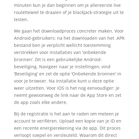
minuten kun je dan beginnen om je allereerste live
roulettewiel te draaien of je blackjack-strategie uit te
testen.
We gaan het downloadproces concreter maken. Voor
Android-gebruikers: na het downloaden van het .APK
bestand ben je verplicht wellicht toestemming
verstrekken voor installaties van ‘onbekende
bronnen’. Dit is een gebruikelijke Android-
beveiliging. Navigeer naar je instellingen, vind
‘Beveiliging’ en zet de optie ‘Onbekende bronnen’ in
voor je browser. Na installatie kunt u deze optie
weer uitzetten. Voor iOS is het nog eenvoudiger: je
neemt gewoonweg de link naar de App Store en zet
de app zoals elke andere.
Bij de registratie is het aan te raden om meteen je
account te verifiëren. Upload een kopie van je ID en
een recente energierekening via de app. Dit proces
verloopt soepel en versleuteld. Waarom dit direct