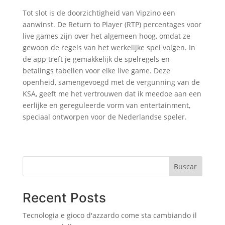
Tot slot is de doorzichtigheid van Vipzino een
aanwinst. De Return to Player (RTP) percentages voor
live games zijn over het algemeen hoog, omdat ze
gewoon de regels van het werkelijke spel volgen. In
de app treft je gemakkelijk de spelregels en
betalings tabellen voor elke live game. Deze
openheid, samengevoegd met de vergunning van de
KSA, geeft me het vertrouwen dat ik meedoe aan een
eerlijke en gereguleerde vorm van entertainment,
speciaal ontworpen voor de Nederlandse speler.
Buscar
Recent Posts
Tecnologia e gioco d'azzardo come sta cambiando il