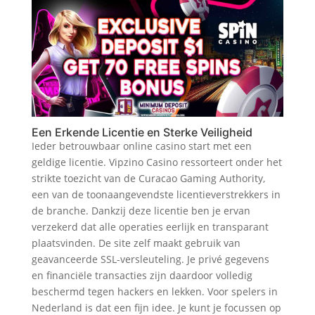
Een Erkende Licentie en Sterke Veiligheid
Ieder betrouwbaar online casino start met een
geldige licentie. Vipzino Casino ressorteert onder het
strikte toezicht van de Curacao Gaming Authority,
een van de toonaangevendste licentieverstrekkers in
de branche. Dankzij deze licentie ben je ervan
verzekerd dat alle operaties eerlijk en transparant
plaatsvinden. De site zelf maakt gebruik van
geavanceerde SSL-versleuteling. Je privé gegevens
en financiële transacties zijn daardoor volledig
beschermd tegen hackers en lekken. Voor spelers in
Nederland is dat een fijn idee. Je kunt je focussen op