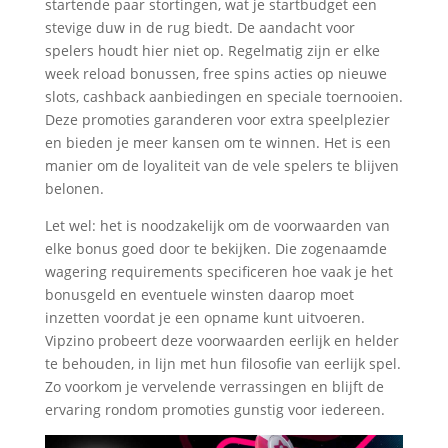
startende paar stortingen, wat je startbudget een
stevige duw in de rug biedt. De aandacht voor
spelers houdt hier niet op. Regelmatig zijn er elke
week reload bonussen, free spins acties op nieuwe
slots, cashback aanbiedingen en speciale toernooien.
Deze promoties garanderen voor extra speelplezier
en bieden je meer kansen om te winnen. Het is een
manier om de loyaliteit van de vele spelers te blijven
belonen.
Let wel: het is noodzakelijk om de voorwaarden van
elke bonus goed door te bekijken. Die zogenaamde
wagering requirements specificeren hoe vaak je het
bonusgeld en eventuele winsten daarop moet
inzetten voordat je een opname kunt uitvoeren.
Vipzino probeert deze voorwaarden eerlijk en helder
te behouden, in lijn met hun filosofie van eerlijk spel.
Zo voorkom je vervelende verrassingen en blijft de
ervaring rondom promoties gunstig voor iedereen.