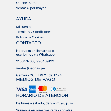
Quienes Somos
Ventas al por mayor
AYUDA
Mi cuenta
Términos y Condiciones
Política de Cookies
CONTACTO
No dudes en llamarnos o
escribirnos vía Whatsapp.
915343208 / 990439199
ventas@leonas.pe
Gamarra CC. El REY Tda. D124
MEDIOS DE PAGO
HORARIO DE ATENCIÓN
De lunes a sábado, de 9 a. m. a 6 p. m.
Síguenos en nuestras redes sociales: