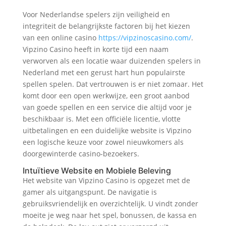
Voor Nederlandse spelers zijn veiligheid en
integriteit de belangrijkste factoren bij het kiezen
van een online casino
https://vipzinoscasino.com/
.
Vipzino Casino heeft in korte tijd een naam
verworven als een locatie waar duizenden spelers in
Nederland met een gerust hart hun populairste
spellen spelen. Dat vertrouwen is er niet zomaar. Het
komt door een open werkwijze, een groot aanbod
van goede spellen en een service die altijd voor je
beschikbaar is. Met een officiële licentie, vlotte
uitbetalingen en een duidelijke website is Vipzino
een logische keuze voor zowel nieuwkomers als
doorgewinterde casino-bezoekers.
Intuïtieve Website en Mobiele Beleving
Het website van Vipzino Casino is opgezet met de
gamer als uitgangspunt. De navigatie is
gebruiksvriendelijk en overzichtelijk. U vindt zonder
moeite je weg naar het spel, bonussen, de kassa en