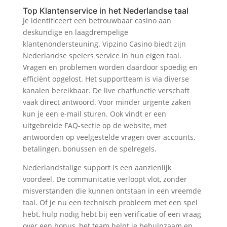
Top Klantenservice in het Nederlandse taal
Je identificeert een betrouwbaar casino aan
deskundige en laagdrempelige
klantenondersteuning. Vipzino Casino biedt zijn
Nederlandse spelers service in hun eigen taal.
Vragen en problemen worden daardoor spoedig en
efficiënt opgelost. Het supportteam is via diverse
kanalen bereikbaar. De live chatfunctie verschaft
vaak direct antwoord. Voor minder urgente zaken
kun je een e-mail sturen. Ook vindt er een
uitgebreide FAQ-sectie op de website, met
antwoorden op veelgestelde vragen over accounts,
betalingen, bonussen en de spelregels.
Nederlandstalige support is een aanzienlijk
voordeel. De communicatie verloopt vlot, zonder
misverstanden die kunnen ontstaan in een vreemde
taal. Of je nu een technisch probleem met een spel
hebt, hulp nodig hebt bij een verificatie of een vraag
over een bonus, het team helpt je behulpzaam en