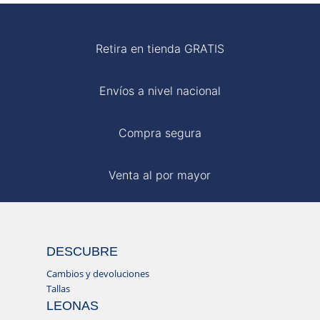
Retira en tienda GRATIS
Envíos a nivel nacional
Compra segura
Venta al por mayor
DESCUBRE
Cambios y devoluciones
Tallas
LEONAS