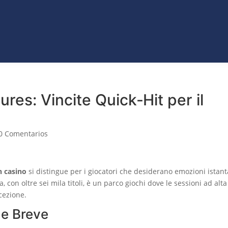
VO
JEANS
ROPA
COLECCIONES
ACCES
ET
CATÁLAGOS
ures: Vincite Quick‑Hit per il
0 Comentarios
n casino
si distingue per i giocatori che desiderano emozioni istan
a, con oltre sei mila titoli, è un parco giochi dove le sessioni ad alta
cezione.
one Breve