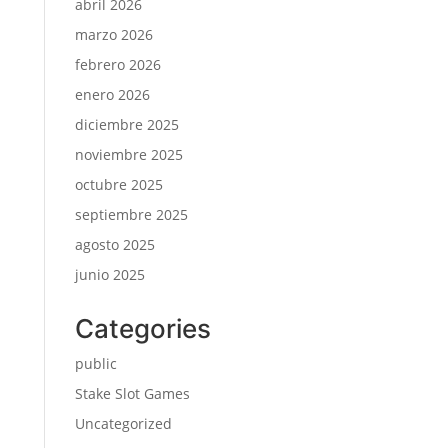
abril 2026
marzo 2026
febrero 2026
enero 2026
diciembre 2025
noviembre 2025
octubre 2025
septiembre 2025
agosto 2025
junio 2025
Categories
public
Stake Slot Games
Uncategorized