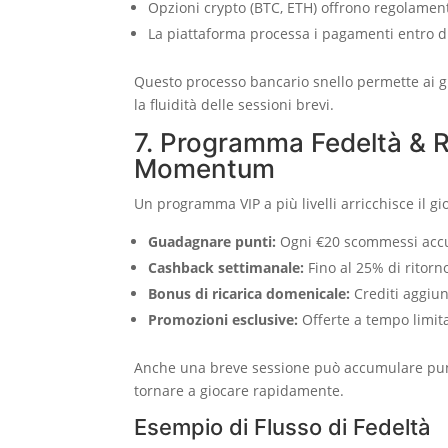
Opzioni crypto (BTC, ETH) offrono regolament
La piattaforma processa i pagamenti entro du
Questo processo bancario snello permette ai g
la fluidità delle sessioni brevi.
7. Programma Fedeltà & 
Momentum
Un programma VIP a più livelli arricchisce il 
Guadagnare punti:
Ogni €20 scommessi accu
Cashback settimanale:
Fino al 25% di ritorno
Bonus di ricarica domenicale:
Crediti aggiunt
Promozioni esclusive:
Offerte a tempo limitat
Anche una breve sessione può accumulare punti
tornare a giocare rapidamente.
Esempio di Flusso di Fedeltà