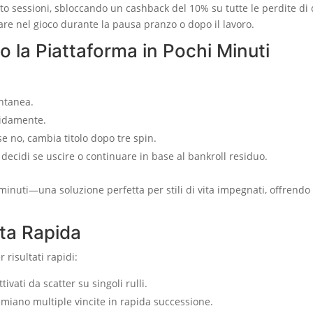
tto sessioni, sbloccando un cashback del 10% su tutte le perdite di 
re nel gioco durante la pausa pranzo o dopo il lavoro.
o la Piattaforma in Pochi Minuti
antanea.
pidamente.
se no, cambia titolo dopo tre spin.
e decidi se uscire o continuare in base al bankroll residuo.
 minuti—una soluzione perfetta per stili di vita impegnati, offrendo
ita Rapida
 risultati rapidi:
ttivati da scatter su singoli rulli.
remiano multiple vincite in rapida successione.