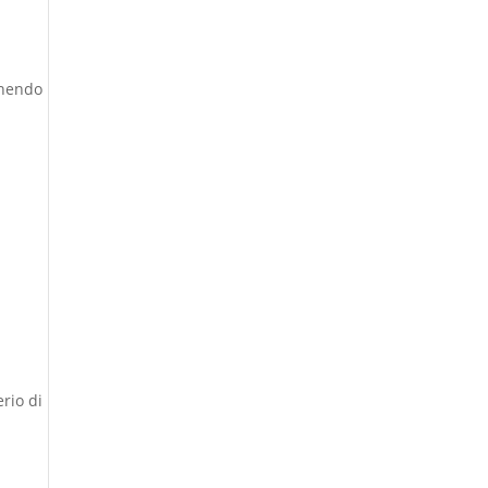
enendo
rio di