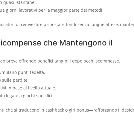
i quasi istantanei.
e giorni lavorativi per la maggior parte dei metodi.
iocatori di reinvestire o spostare fondi senza lunghe attese, mant
Ricompense che Mantengono il
gioco breve offrendo benefici tangibili dopo pochi scommesse.
mulano punti fedeltà.
 sulle perdite.
ivi in base al livello attuale.
o legate a giochi specifici.
 che si traducono in cashback o giri bonus—rafforzando il deside