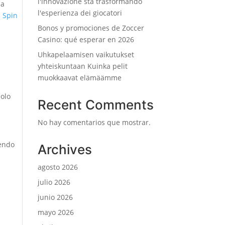
l'innovazione sta trasformando
sa
l'esperienza dei giocatori
i Spin
Bonos y promociones de Zoccer
Casino: qué esperar en 2026
Uhkapelaamisen vaikutukset
yhteiskuntaan Kuinka pelit
muokkaavat elämäämme
solo
Recent Comments
No hay comentarios que mostrar.
dendo
Archives
agosto 2026
julio 2026
junio 2026
mayo 2026