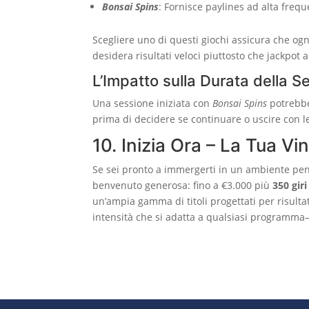
Bonsai Spins
: Fornisce paylines ad alta freq
Scegliere uno di questi giochi assicura che og
desidera risultati veloci piuttosto che jackpot 
L’Impatto sulla Durata della S
Una sessione iniziata con
Bonsai Spins
potrebbe
prima di decidere se continuare o uscire con l
10. Inizia Ora – La Tua Vi
Se sei pronto a immergerti in un ambiente pensa
benvenuto generosa: fino a €3.000 più
350 giri
un’ampia gamma di titoli progettati per risultat
intensità che si adatta a qualsiasi programma—e