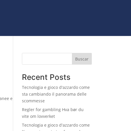
ORIOS
Buscar
Recent Posts
Tecnologia e gioco d'azzardo come
sta cambiando il panorama delle
tanee e
scommesse
Regler for gambling Hva bør du
vite om lovverket
Tecnologia e gioco d'azzardo come