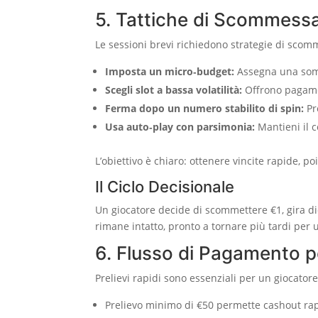
5. Tattiche di Scommessa
Le sessioni brevi richiedono strategie di scom
Imposta un micro‑budget:
Assegna una somm
Scegli slot a bassa volatilità:
Offrono pagame
Ferma dopo un numero stabilito di spin:
Pr
Usa auto‑play con parsimonia:
Mantieni il c
L’obiettivo è chiaro: ottenere vincite rapide, 
Il Ciclo Decisionale
Un giocatore decide di scommettere €1, gira di
rimane intatto, pronto a tornare più tardi per 
6. Flusso di Pagamento pe
Prelievi rapidi sono essenziali per un giocator
Prelievo minimo di €50 permette cashout rap