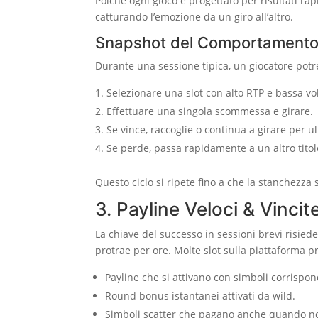
Poiché ogni gioco è progettato per risultati rapi
catturando l’emozione da un giro all’altro.
Snapshot del Comportamento 
Durante una sessione tipica, un giocatore pot
Selezionare una slot con alto RTP e bassa vola
Effettuare una singola scommessa e girare.
Se vince, raccoglie o continua a girare per ult
Se perde, passa rapidamente a un altro titol
Questo ciclo si ripete fino a che la stanchezza si
3. Payline Veloci & Vincit
La chiave del successo in sessioni brevi risie
protrae per ore. Molte slot sulla piattaforma pr
Payline che si attivano con simboli corrispon
Round bonus istantanei attivati da wild.
Simboli scatter che pagano anche quando non