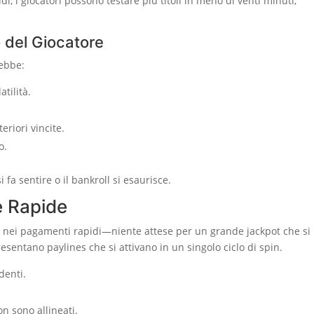
di, i giocatori possono testare più titoli in meno di venti minuti,
del Giocatore
rebbe:
tilità.
eriori vincite.
o.
 fa sentire o il bankroll si esaurisce.
e Rapide
de nei pagamenti rapidi—niente attese per un grande jackpot che si
esentano paylines che si attivano in un singolo ciclo di spin.
denti.
 sono allineati.