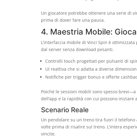
Un giocatore potrebbe ottenere una serie di vin
prima di dover fare una pausa.
4. Maestria Mobile: Gioc
L’interfaccia mobile di Vinci Spin è ottimizzat
dal server senza download pesanti.
Controlli touch progettati per pulsanti di spi
UI reattiva che si adatta a diverse dimension
Notifiche per trigger bonus e offerte cashba
Poiché le sessioni mobili sono spesso brevi—a 
dell’app e la rapidità con cui possono iniziare a
Scenario Reale
Un pendolare su un treno tira fuori il telefono
volte prima di risalire sul treno. L’intera esp
vincite.