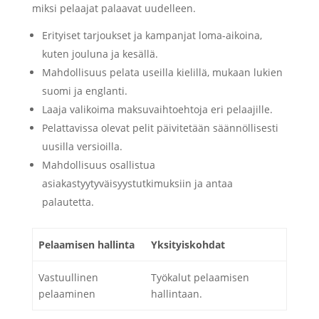
miksi pelaajat palaavat uudelleen.
Erityiset tarjoukset ja kampanjat loma-aikoina,
kuten jouluna ja kesällä.
Mahdollisuus pelata useilla kielillä, mukaan lukien
suomi ja englanti.
Laaja valikoima maksuvaihtoehtoja eri pelaajille.
Pelattavissa olevat pelit päivitetään säännöllisesti
uusilla versioilla.
Mahdollisuus osallistua
asiakastyytyväisyystutkimuksiin ja antaa
palautetta.
Pelaamisen hallinta
Yksityiskohdat
Vastuullinen
Työkalut pelaamisen
pelaaminen
hallintaan.