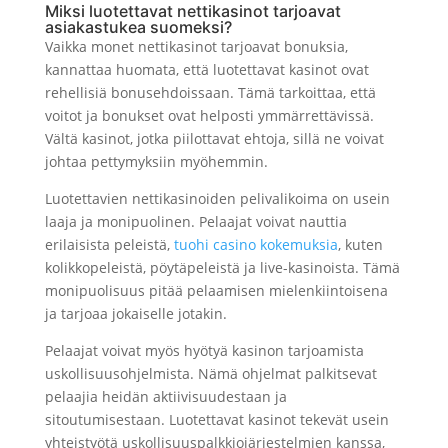
Miksi luotettavat nettikasinot tarjoavat
asiakastukea suomeksi?
Vaikka monet nettikasinot tarjoavat bonuksia,
kannattaa huomata, että luotettavat kasinot ovat
rehellisiä bonusehdoissaan. Tämä tarkoittaa, että
voitot ja bonukset ovat helposti ymmärrettävissä.
Vältä kasinot, jotka piilottavat ehtoja, sillä ne voivat
johtaa pettymyksiin myöhemmin.
Luotettavien nettikasinoiden pelivalikoima on usein
laaja ja monipuolinen. Pelaajat voivat nauttia
erilaisista peleistä,
tuohi casino kokemuksia
, kuten
kolikkopeleistä, pöytäpeleistä ja live-kasinoista. Tämä
monipuolisuus pitää pelaamisen mielenkiintoisena
ja tarjoaa jokaiselle jotakin.
Pelaajat voivat myös hyötyä kasinon tarjoamista
uskollisuusohjelmista. Nämä ohjelmat palkitsevat
pelaajia heidän aktiivisuudestaan ja
sitoutumisestaan. Luotettavat kasinot tekevät usein
yhteistyötä uskollisuuspalkkiojärjestelmien kanssa,