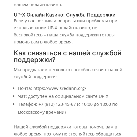
нашем онлайн казино.
UP-X Онлайн Казино: Служба Поддержки
Если у вас возникли вопросы или проблемы при
использовании UP-X онлайн казино, не
беспокойтесь – наша служба поддержки готовы
помочь вам в любое время.
Как связаться с нашей службой
поддержки?
Мы предлагаем несколько способов связи с нашей
службой поддержки:
Почта: https://www.sredann.org/
Чат: доступен на официальном сайте UP-X
Телефон: +7 (812) 123-45-67 (с 10:00 до 18:00 по
московскому времени)
Нашей службой поддержки готовы помочь вам в
любое время, поэтому не стесняйтесь обращаться