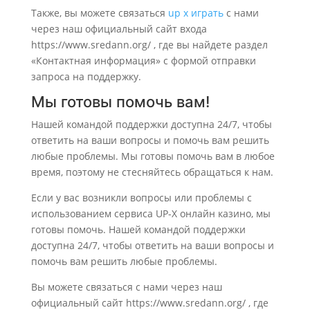
Также, вы можете связаться
up x играть
с нами
через наш официальный сайт входа
https://www.sredann.org/ , где вы найдете раздел
«Контактная информация» с формой отправки
запроса на поддержку.
Мы готовы помочь вам!
Нашей командой поддержки доступна 24/7, чтобы
ответить на ваши вопросы и помочь вам решить
любые проблемы. Мы готовы помочь вам в любое
время, поэтому не стесняйтесь обращаться к нам.
Если у вас возникли вопросы или проблемы с
использованием сервиса UP-X онлайн казино, мы
готовы помочь. Нашей командой поддержки
доступна 24/7, чтобы ответить на ваши вопросы и
помочь вам решить любые проблемы.
Вы можете связаться с нами через наш
официальный сайт https://www.sredann.org/ , где