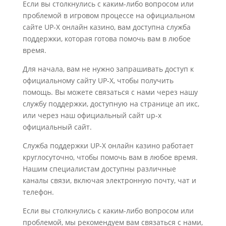
Если вы столкнулись с каким-либо вопросом или
проблемой в игровом процессе на официальном
сайте UP-X онлайн казино, вам доступна служба
поддержки, которая готова помочь вам в любое
время.
Для начала, вам не нужно запрашивать доступ к
официальному сайту UP-X, чтобы получить
помощь. Вы можете связаться с нами через нашу
службу поддержки, доступную на странице ап икс,
или через наш официальный сайт up-x
официальный сайт.
Служба поддержки UP-X онлайн казино работает
круглосуточно, чтобы помочь вам в любое время.
Нашим специалистам доступны различные
каналы связи, включая электронную почту, чат и
телефон.
Если вы столкнулись с каким-либо вопросом или
проблемой, мы рекомендуем вам связаться с нами,