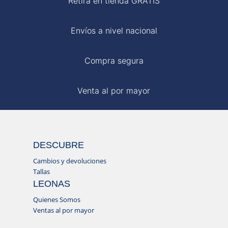
Retira en tienda GRATIS
Envíos a nivel nacional
Compra segura
Venta al por mayor
DESCUBRE
Cambios y devoluciones
Tallas
LEONAS
Quienes Somos
Ventas al por mayor