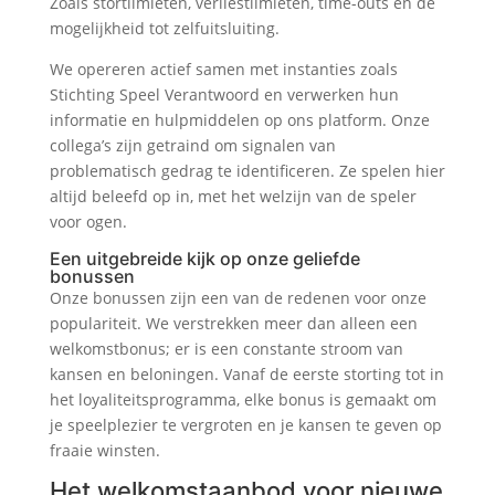
Zoals stortlimieten, verliestlimieten, time-outs en de
mogelijkheid tot zelfuitsluiting.
We opereren actief samen met instanties zoals
Stichting Speel Verantwoord en verwerken hun
informatie en hulpmiddelen op ons platform. Onze
collega’s zijn getraind om signalen van
problematisch gedrag te identificeren. Ze spelen hier
altijd beleefd op in, met het welzijn van de speler
voor ogen.
Een uitgebreide kijk op onze geliefde
bonussen
Onze bonussen zijn een van de redenen voor onze
populariteit. We verstrekken meer dan alleen een
welkomstbonus; er is een constante stroom van
kansen en beloningen. Vanaf de eerste storting tot in
het loyaliteitsprogramma, elke bonus is gemaakt om
je speelplezier te vergroten en je kansen te geven op
fraaie winsten.
Het welkomstaanbod voor nieuwe