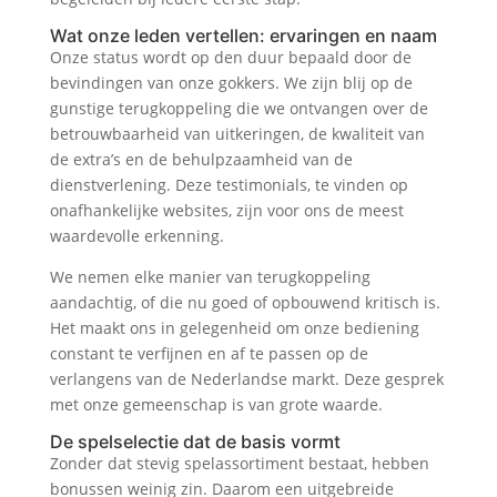
Wat onze leden vertellen: ervaringen en naam
Onze status wordt op den duur bepaald door de
bevindingen van onze gokkers. We zijn blij op de
gunstige terugkoppeling die we ontvangen over de
betrouwbaarheid van uitkeringen, de kwaliteit van
de extra’s en de behulpzaamheid van de
dienstverlening. Deze testimonials, te vinden op
onafhankelijke websites, zijn voor ons de meest
waardevolle erkenning.
We nemen elke manier van terugkoppeling
aandachtig, of die nu goed of opbouwend kritisch is.
Het maakt ons in gelegenheid om onze bediening
constant te verfijnen en af te passen op de
verlangens van de Nederlandse markt. Deze gesprek
met onze gemeenschap is van grote waarde.
De spelselectie dat de basis vormt
Zonder dat stevig spelassortiment bestaat, hebben
bonussen weinig zin. Daarom een uitgebreide