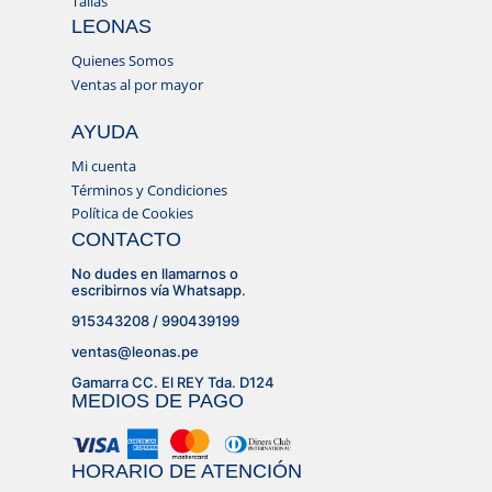
Tallas
LEONAS
Quienes Somos
Ventas al por mayor
AYUDA
Mi cuenta
Términos y Condiciones
Política de Cookies
CONTACTO
No dudes en llamarnos o
escribirnos vía Whatsapp.
915343208 / 990439199
ventas@leonas.pe
Gamarra CC. El REY Tda. D124
MEDIOS DE PAGO
HORARIO DE ATENCIÓN