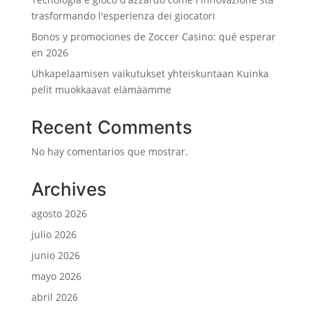
trasformando l'esperienza dei giocatori
Bonos y promociones de Zoccer Casino: qué esperar
en 2026
Uhkapelaamisen vaikutukset yhteiskuntaan Kuinka
pelit muokkaavat elämäämme
Recent Comments
No hay comentarios que mostrar.
Archives
agosto 2026
julio 2026
junio 2026
mayo 2026
abril 2026