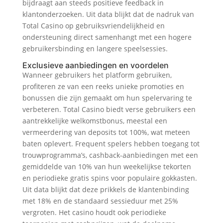
bijdraagt aan steeds positieve feedback in
klantonderzoeken. Uit data blijkt dat de nadruk van
Total Casino op gebruiksvriendelijkheid en
ondersteuning direct samenhangt met een hogere
gebruikersbinding en langere speelsessies.
Exclusieve aanbiedingen en voordelen
Wanneer gebruikers het platform gebruiken,
profiteren ze van een reeks unieke promoties en
bonussen die zijn gemaakt om hun spelervaring te
verbeteren. Total Casino biedt verse gebruikers een
aantrekkelijke welkomstbonus, meestal een
vermeerdering van deposits tot 100%, wat meteen
baten oplevert. Frequent spelers hebben toegang tot
trouwprogramma’s, cashback-aanbiedingen met een
gemiddelde van 10% van hun weekelijkse tekorten
en periodieke gratis spins voor populaire gokkasten.
Uit data blijkt dat deze prikkels de klantenbinding
met 18% en de standaard sessieduur met 25%
vergroten. Het casino houdt ook periodieke