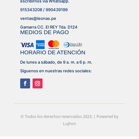
escribirnos vía Whatsapp.
915343208 / 990439199
ventas@leonas.pe
Gamarra CC. El REY Tda. D124
MEDIOS DE PAGO
HORARIO DE ATENCIÓN
De lunes a sábado, de 9 a. m. a 6 p. m.
Síguenos en nuestras redes sociales:
© Desarrollado por
© Todos los derechos reservados 2023. | Powered by
Lujhon – Agencia de Marketing
Digital
Lujhon