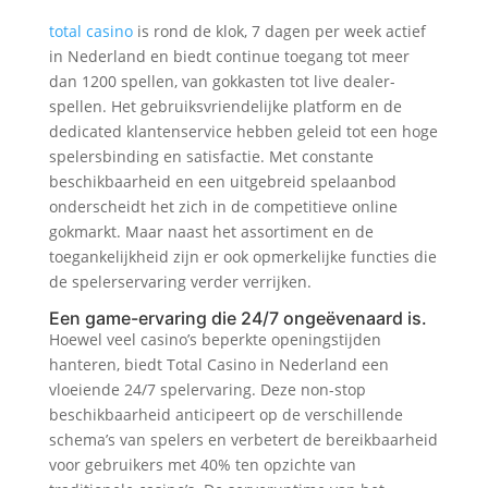
total casino
is rond de klok, 7 dagen per week actief
in Nederland en biedt continue toegang tot meer
dan 1200 spellen, van gokkasten tot live dealer-
spellen. Het gebruiksvriendelijke platform en de
dedicated klantenservice hebben geleid tot een hoge
spelersbinding en satisfactie. Met constante
beschikbaarheid en een uitgebreid spelaanbod
onderscheidt het zich in de competitieve online
gokmarkt. Maar naast het assortiment en de
toegankelijkheid zijn er ook opmerkelijke functies die
de spelerservaring verder verrijken.
Een game-ervaring die 24/7 ongeëvenaard is.
Hoewel veel casino’s beperkte openingstijden
hanteren, biedt Total Casino in Nederland een
vloeiende 24/7 spelervaring. Deze non-stop
beschikbaarheid anticipeert op de verschillende
schema’s van spelers en verbetert de bereikbaarheid
voor gebruikers met 40% ten opzichte van