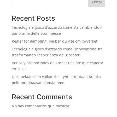
Buscar
Recent Posts
Tecnologia e gioco d'azzardo come sta cambiando il
panorama delle scommesse
Regler for gambling Hva bør du vite om lovverket
Tecnologia e gioco d'azzardo come l'innovazione sta
trasformando l'esperienza dei giocatori
Bonos y promociones de Zoccer Casino: qué esperar
en 2026
Uhkapelaamisen vaikutukset yhteiskuntaan Kuinka
pelit muokkaavat elämäämme
Recent Comments
No hay comentarios que mostrar.