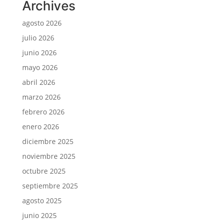
Archives
agosto 2026
julio 2026
junio 2026
mayo 2026
abril 2026
marzo 2026
febrero 2026
enero 2026
diciembre 2025
noviembre 2025
octubre 2025
septiembre 2025
agosto 2025
junio 2025