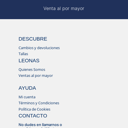
Venta al por mayor
DESCUBRE
Cambios y devoluciones
Tallas
LEONAS
Quienes Somos
Ventas al por mayor
AYUDA
Mi cuenta
Términos y Condiciones
Política de Cookies
CONTACTO
No dudes en llamarnos o