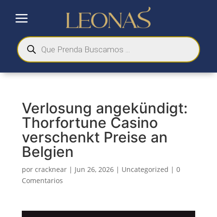
a
Búsqueda
de
productos
Verlosung angekündigt:
Thorfortune Casino
verschenkt Preise an
Belgien
por
cracknear
|
Jun 26, 2026
|
Uncategorized
|
0
Comentarios