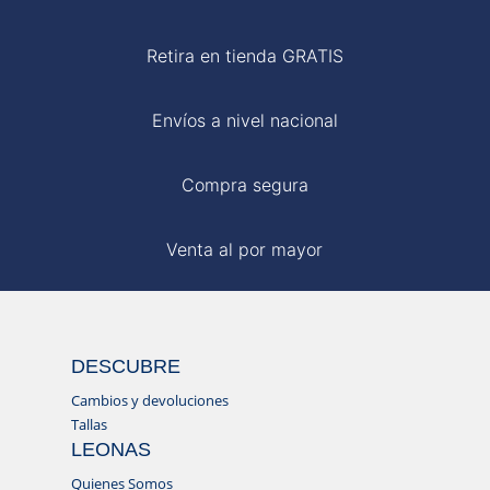
Retira en tienda GRATIS
Envíos a nivel nacional
Compra segura
Venta al por mayor
DESCUBRE
Cambios y devoluciones
Tallas
LEONAS
Quienes Somos