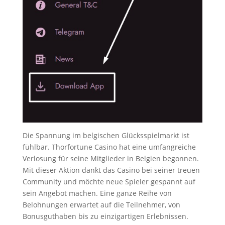
Die Spannung im belgischen Glücksspielmarkt ist
fühlbar. Thorfortune Casino hat eine umfangreiche
Verlosung für seine Mitglieder in Belgien begonnen.
Mit dieser Aktion dankt das Casino bei seiner treuen
Community und möchte neue Spieler gespannt auf
sein Angebot machen. Eine ganze Reihe von
Belohnungen erwartet auf die Teilnehmer, von
Bonusguthaben bis zu einzigartigen Erlebnissen.