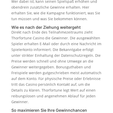
Wer dabei ist, kann seinen Spielspaß erhöhen und
obendrein zusätzliche Gewinne erhalten. Hier
erhalten Sie, wie die Kampagne funktioniert, was Sie
tun müssen und was Sie bekommen können.
Wie es nach der Ziehung weitergeht
Direkt nach Ende des Teilnahmezeitraums zieht
Thorfortune Casino die Gewinner. Die ausgewählten
Spieler erhalten E-Mail oder durch eine Nachricht im
Spielerkonto informiert. Die Bekanntgabe erfolgt
unter strikter Einhaltung der Datenschutzregeln. Die
Preise werden schnell und ohne Umwege an die
Gewinner weitergegeben. Bonusguthaben und
Freispiele werden gutgeschrieben meist automatisch
auf dem Konto. Für physische Preise oder Erlebnisse
tritt das Casino persönlich Kontakt auf, um die
Details zu klären. Thorfortune legt Wert auf einen
reibungslosen und angenehmen Ablauf für jeden
Gewinner.
So maximieren Sie Ihre Gewinnchancen