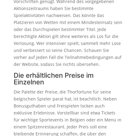
Vorschriften genügt. Während des vorgegebenen
Aktionszeitraums haben Sie bestimmte
Spielaktivitäten nachweisen. Das könnte das
Platzieren von Wetten mit einem Mindesteinsatz sein
oder das Durchspielen bestimmter Titel. Jede
berechtigte Aktion gilt ohne weiteres als Los für die
Verlosung. Wer intensiver spielt, sammelt mehr Lose
und verbessert so seine Chancen. Schauen Sie
vorher auf jeden Fall die Teilnahmebedingungen auf
der Website, sodass Sie nichts übersehen.
Die erhältlichen Preise im
Einzelnen
Die Palette der Preise, die Thorfortune für seine
belgischen Spieler parat hat, ist beachtlich. Neben
Bonusguthaben und Freispielen locken auch
exklusive Erlebnisse. Vorstellbar sind etwa Tickets
für wichtige Sportevents in Belgien oder ein Menü in
einem Spitzenrestaurant. Jeder Preis soll eine
bleibende Erinnerung schaffen, die über den