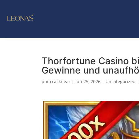
LO NUE
OUTL
Thorfortune Casino bi
Gewinne und unaufhör
por
cracknear
|
Jun 25, 2026
|
Uncategorized