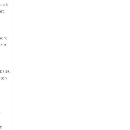
anach
it,
sere
 zur
bsite.
nten
r
e
ig