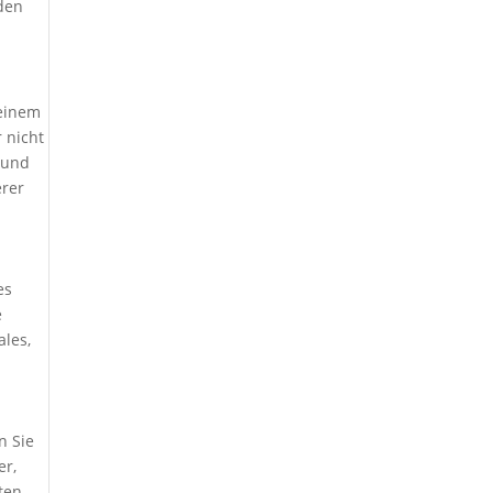
 den
 einem
 nicht
 und
erer
es
e
ales,
n Sie
er,
ten