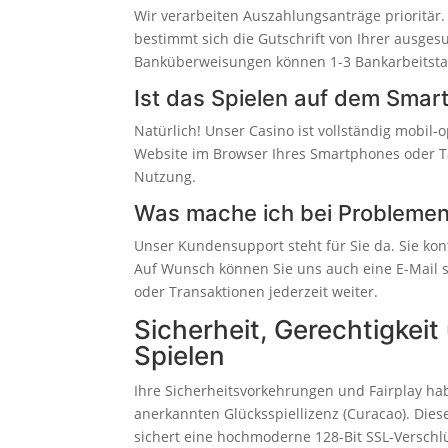
Wir verarbeiten Auszahlungsanträge prioritär.
bestimmt sich die Gutschrift von Ihrer ausges
Banküberweisungen können 1-3 Bankarbeitst
Ist das Spielen auf dem Smar
Natürlich! Unser Casino ist vollständig mobil-
Website im Browser Ihres Smartphones oder Ta
Nutzung.
Was mache ich bei Problemen
Unser Kundensupport steht für Sie da. Sie ko
Auf Wunsch können Sie uns auch eine E-Mail se
oder Transaktionen jederzeit weiter.
Sicherheit, Gerechtigkei
Spielen
Ihre Sicherheitsvorkehrungen und Fairplay hab
anerkannten Glücksspiellizenz (Curacao). Dies
sichert eine hochmoderne 128-Bit SSL-Verschl