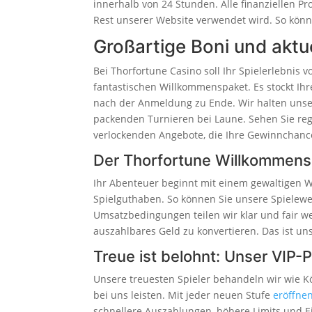
innerhalb von 24 Stunden. Alle finanziellen P
Rest unserer Website verwendet wird. So könne
Großartige Boni und aktu
Bei Thorfortune Casino soll Ihr Spielerlebnis
fantastischen Willkommenspaket. Es stockt Ihr
nach der Anmeldung zu Ende. Wir halten unse
packenden Turnieren bei Laune. Sehen Sie reg
verlockenden Angebote, die Ihre Gewinnchan
Der Thorfortune Willkommensbo
Ihr Abenteuer beginnt mit einem gewaltigen 
Spielguthaben. So können Sie unsere Spielewe
Umsatzbedingungen teilen wir klar und fair we
auszahlbares Geld zu konvertieren. Das ist uns
Treue ist belohnt: Unser VIP
Unsere treuesten Spieler behandeln wir wie K
bei uns leisten. Mit jeder neuen Stufe
eröffne
schnellere Auszahlungen, höhere Limits und E