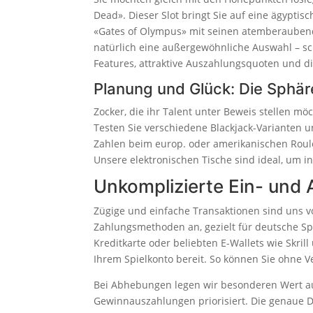
Dead». Dieser Slot bringt Sie auf eine ägypti
«Gates of Olympus» mit seinen atemberauben
natürlich eine außergewöhnliche Auswahl – schl
Features, attraktive Auszahlungsquoten und di
Planung und Glück: Die Sphär
Zocker, die ihr Talent unter Beweis stellen möch
Testen Sie verschiedene Blackjack-Varianten un
Zahlen beim europ. oder amerikanischen Roule
Unsere elektronischen Tische sind ideal, um i
Unkomplizierte Ein- und
Zügige und einfache Transaktionen sind uns v
Zahlungsmethoden an, gezielt für deutsche Spi
Kreditkarte oder beliebten E-Wallets wie Skril
Ihrem Spielkonto bereit. So können Sie ohne V
Bei Abhebungen legen wir besonderen Wert auf
Gewinnauszahlungen priorisiert. Die genaue D