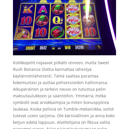
Kolikkopelit nojaavat pitkälti onneen, mutta Sweet
Rush Bonanza Slottia kannattaa lähestyä
käytännönläheisesti. Tämä saattaa parantaa
kokemustasi ja auttaa pelisessioiden hallinnassa.
Alkuperäinen ja tärkein neuvo on tutustua pelin
maksutaulukkoon ja sääntöihin. Ymmärrä, mitkä
symbolit ovat arvokkaimpia ja miten bonuspyöreä
laukeaa. Koska pelissä on Tumble-mekaniikka, voitot
tulevat usein sarjoina. Ole kärsivällinen ja anna koko
ketjun edetä loppuun. Aloittelijana on fiksua valita
pienempi panos. Näin pääset tutustumaan pelin