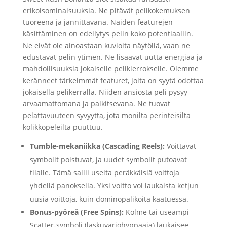
erikoisominaisuuksia. Ne pitävät pelikokemuksen
tuoreena ja jännittävänä. Näiden featurejen
käsittäminen on edellytys pelin koko potentiaaliin.
Ne eivät ole ainoastaan kuvioita näytöllä, vaan ne
edustavat pelin ytimen. Ne lisäävät uutta energiaa ja
mahdollisuuksia jokaiselle pelikierrokselle. Olemme
keränneet tärkeimmät featuret, joita on syytä odottaa
jokaisella pelikerralla. Niiden ansiosta peli pysyy
arvaamattomana ja palkitsevana. Ne tuovat
pelattavuuteen syvyyttä, jota monilta perinteisiltä
kolikkopeleiltä puuttuu.
Tumble-mekaniikka (Cascading Reels):
Voittavat
symbolit poistuvat, ja uudet symbolit putoavat
tilalle. Tämä sallii useita peräkkäisiä voittoja
yhdellä panoksella. Yksi voitto voi laukaista ketjun
uusia voittoja, kuin dominopalikoita kaatuessa.
Bonus-pyöreä (Free Spins):
Kolme tai useampi
Scatter-symboli (laskuvarjohyppääjä) laukaisee