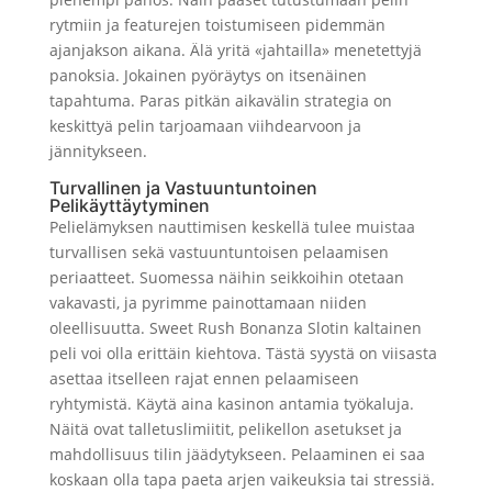
rytmiin ja featurejen toistumiseen pidemmän
ajanjakson aikana. Älä yritä «jahtailla» menetettyjä
panoksia. Jokainen pyöräytys on itsenäinen
tapahtuma. Paras pitkän aikavälin strategia on
keskittyä pelin tarjoamaan viihdearvoon ja
jännitykseen.
Turvallinen ja Vastuuntuntoinen
Pelikäyttäytyminen
Pelielämyksen nauttimisen keskellä tulee muistaa
turvallisen sekä vastuuntuntoisen pelaamisen
periaatteet. Suomessa näihin seikkoihin otetaan
vakavasti, ja pyrimme painottamaan niiden
oleellisuutta. Sweet Rush Bonanza Slotin kaltainen
peli voi olla erittäin kiehtova. Tästä syystä on viisasta
asettaa itselleen rajat ennen pelaamiseen
ryhtymistä. Käytä aina kasinon antamia työkaluja.
Näitä ovat talletuslimiitit, pelikellon asetukset ja
mahdollisuus tilin jäädytykseen. Pelaaminen ei saa
koskaan olla tapa paeta arjen vaikeuksia tai stressiä.