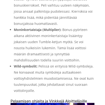
bonuskierrokset. Peli vaihtuu uuteen näkymään,
jossa ansaat palkintoja pudotessasi. Kierroksia voi
hankkia lisää, mikä pidentää jännittävää
bonusjaksoa huomattavasti.
Moninkertaistaja (Multiplier):
Bonus-pyörteen
aikana aktiivinen moninkertaistaja lisääntyy
jokaisen uuden Tumble-ketjun myötä. Se voi
nousta huikeisiin lukemiin. Tämä lisää voittosi
määrän dramaattisesti ja synnyttää
mahdollisuuden todella suuriin voittoihin.
Wild-symbolit:
Pelissä on erityisiä Wild-symboleja.
Ne korvaavat muita symboleja auttaakseen
voittoyhdistelmien muodostamisessa. Ne ovat kuin
tuulenpuuskat, jotka johdattavat sinut suoraan
voittolinjoille.
Pelaamisen ohjeita ja Vinkkejä Aloittelijoille