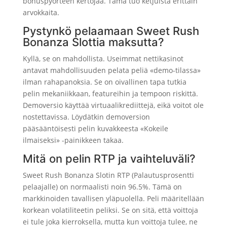
bonuspyörteen kertojaa. Tämä tuo ketjuista erittäin
arvokkaita.
Pystynkö pelaamaan Sweet Rush
Bonanza Slottia maksutta?
Kyllä, se on mahdollista. Useimmat nettikasinot
antavat mahdollisuuden pelata peliä «demo-tilassa»
ilman rahapanoksia. Se on oivallinen tapa tutkia
pelin mekaniikkaan, featureihin ja tempoon riskittä.
Demoversio käyttää virtuaalikrediittejä, eikä voitot ole
nostettavissa. Löydätkin demoversion
pääsääntöisesti pelin kuvakkeesta «Kokeile
ilmaiseksi» -painikkeen takaa.
Mitä on pelin RTP ja vaihteluväli?
Sweet Rush Bonanza Slotin RTP (Palautusprosentti
pelaajalle) on normaalisti noin 96.5%. Tämä on
markkinoiden tavallisen yläpuolella. Peli määritellään
korkean volatiliteetin peliksi. Se on sitä, että voittoja
ei tule joka kierroksella, mutta kun voittoja tulee, ne