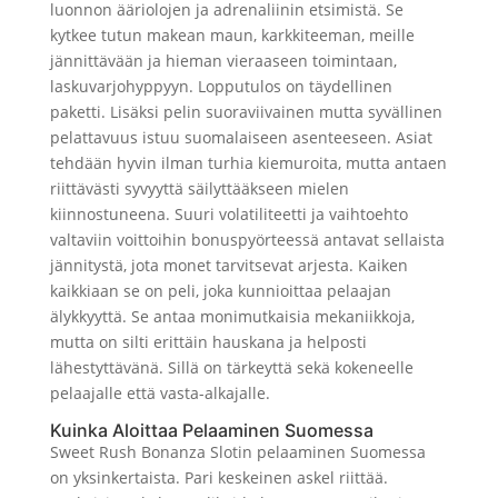
luonnon ääriolojen ja adrenaliinin etsimistä. Se
kytkee tutun makean maun, karkkiteeman, meille
jännittävään ja hieman vieraaseen toimintaan,
laskuvarjohyppyyn. Lopputulos on täydellinen
paketti. Lisäksi pelin suoraviivainen mutta syvällinen
pelattavuus istuu suomalaiseen asenteeseen. Asiat
tehdään hyvin ilman turhia kiemuroita, mutta antaen
riittävästi syvyyttä säilyttääkseen mielen
kiinnostuneena. Suuri volatiliteetti ja vaihtoehto
valtaviin voittoihin bonuspyörteessä antavat sellaista
jännitystä, jota monet tarvitsevat arjesta. Kaiken
kaikkiaan se on peli, joka kunnioittaa pelaajan
älykkyyttä. Se antaa monimutkaisia mekaniikkoja,
mutta on silti erittäin hauskana ja helposti
lähestyttävänä. Sillä on tärkeyttä sekä kokeneelle
pelaajalle että vasta-alkajalle.
Kuinka Aloittaa Pelaaminen Suomessa
Sweet Rush Bonanza Slotin pelaaminen Suomessa
on yksinkertaista. Pari keskeinen askel riittää.