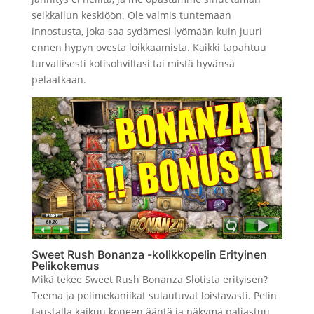
seikkailun keskiöön. Ole valmis tuntemaan
innostusta, joka saa sydämesi lyömään kuin juuri
ennen hypyn ovesta loikkaamista. Kaikki tapahtuu
turvallisesti kotisohviltasi tai mistä hyvänsä
pelaatkaan.
Sweet Rush Bonanza -kolikkopelin Erityinen
Pelikokemus
Mikä tekee Sweet Rush Bonanza Slotista erityisen?
Teema ja pelimekaniikat sulautuvat loistavasti. Pelin
taustalla kaikuu koneen ääntä ja näkymä paljastuu