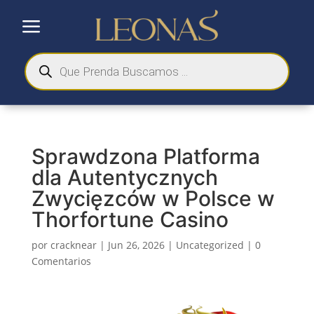
a
Búsqueda
de
productos
Sprawdzona Platforma
dla Autentycznych
Zwycięzców w Polsce w
Thorfortune Casino
por
cracknear
|
Jun 26, 2026
|
Uncategorized
|
0
Comentarios