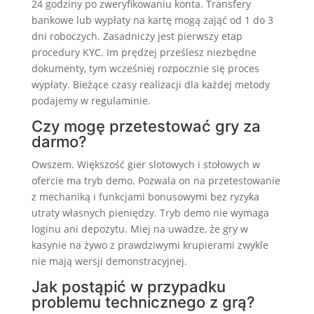
24 godziny po zweryfikowaniu konta. Transfery
bankowe lub wypłaty na kartę mogą zająć od 1 do 3
dni roboczych. Zasadniczy jest pierwszy etap
procedury KYC. Im prędzej prześlesz niezbędne
dokumenty, tym wcześniej rozpocznie się proces
wypłaty. Bieżące czasy realizacji dla każdej metody
podajemy w regulaminie.
Czy mogę przetestować gry za
darmo?
Owszem. Większość gier slotowych i stołowych w
ofercie ma tryb demo. Pozwala on na przetestowanie
z mechaniką i funkcjami bonusowymi bez ryzyka
utraty własnych pieniędzy. Tryb demo nie wymaga
loginu ani depozytu. Miej na uwadze, że gry w
kasynie na żywo z prawdziwymi krupierami zwykle
nie mają wersji demonstracyjnej.
Jak postąpić w przypadku
problemu technicznego z grą?