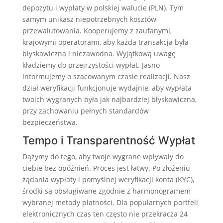
depozytu i wypłaty w polskiej walucie (PLN). Tym
samym unikasz niepotrzebnych kosztów
przewalutowania. Kooperujemy z zaufanymi,
krajowymi operatorami, aby każda transakcja była
błyskawiczna i niezawodna. Wyjątkową uwagę
kładziemy do przejrzystości wypłat. Jasno
informujemy o szacowanym czasie realizacji. Nasz
dział weryfikacji funkcjonuje wydajnie, aby wypłata
twoich wygranych była jak najbardziej błyskawiczna,
przy zachowaniu pełnych standardów
bezpieczeństwa.
Tempo i Transparentność Wypłat
Dążymy do tego, aby twoje wygrane wpływały do
ciebie bez opóźnień. Proces jest łatwy. Po złożeniu
żądania wypłaty i pomyślnej weryfikacji konta (KYC),
środki są obsługiwane zgodnie z harmonogramem
wybranej metody płatności. Dla popularnych portfeli
elektronicznych czas ten często nie przekracza 24