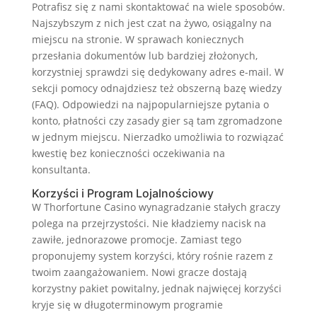
Potrafisz się z nami skontaktować na wiele sposobów.
Najszybszym z nich jest czat na żywo, osiągalny na
miejscu na stronie. W sprawach koniecznych
przesłania dokumentów lub bardziej złożonych,
korzystniej sprawdzi się dedykowany adres e-mail. W
sekcji pomocy odnajdziesz też obszerną bazę wiedzy
(FAQ). Odpowiedzi na najpopularniejsze pytania o
konto, płatności czy zasady gier są tam zgromadzone
w jednym miejscu. Nierzadko umożliwia to rozwiązać
kwestię bez konieczności oczekiwania na
konsultanta.
Korzyści i Program Lojalnościowy
W Thorfortune Casino wynagradzanie stałych graczy
polega na przejrzystości. Nie kładziemy nacisk na
zawiłe, jednorazowe promocje. Zamiast tego
proponujemy system korzyści, który rośnie razem z
twoim zaangażowaniem. Nowi gracze dostają
korzystny pakiet powitalny, jednak najwięcej korzyści
kryje się w długoterminowym programie