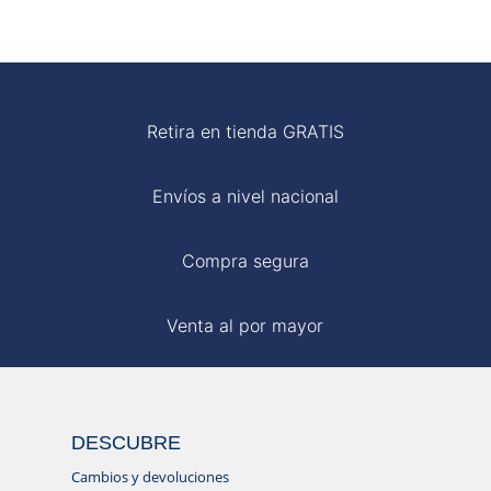
Retira en tienda GRATIS
Envíos a nivel nacional
Compra segura
Venta al por mayor
DESCUBRE
Cambios y devoluciones