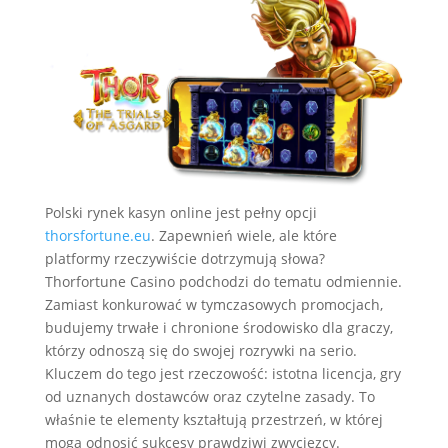
Polski rynek kasyn online jest pełny opcji
thorsfortune.eu
. Zapewnień wiele, ale które
platformy rzeczywiście dotrzymują słowa?
Thorfortune Casino podchodzi do tematu odmiennie.
Zamiast konkurować w tymczasowych promocjach,
budujemy trwałe i chronione środowisko dla graczy,
którzy odnoszą się do swojej rozrywki na serio.
Kluczem do tego jest rzeczowość: istotna licencja, gry
od uznanych dostawców oraz czytelne zasady. To
właśnie te elementy kształtują przestrzeń, w której
mogą odnosić sukcesy prawdziwi zwycięzcy.