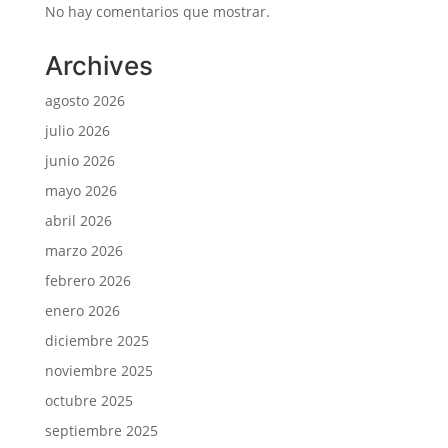
No hay comentarios que mostrar.
Archives
agosto 2026
julio 2026
junio 2026
mayo 2026
abril 2026
marzo 2026
febrero 2026
enero 2026
diciembre 2025
noviembre 2025
octubre 2025
septiembre 2025