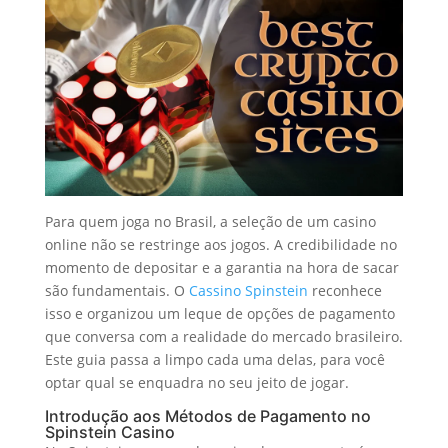
Para quem joga no Brasil, a seleção de um casino
online não se restringe aos jogos. A credibilidade no
momento de depositar e a garantia na hora de sacar
são fundamentais. O
Cassino Spinstein
reconhece
isso e organizou um leque de opções de pagamento
que conversa com a realidade do mercado brasileiro.
Este guia passa a limpo cada uma delas, para você
optar qual se enquadra no seu jeito de jogar.
Introdução aos Métodos de Pagamento no
Spinstein Casino