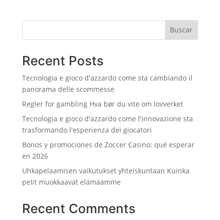
Buscar
Recent Posts
Tecnologia e gioco d'azzardo come sta cambiando il
panorama delle scommesse
Regler for gambling Hva bør du vite om lovverket
Tecnologia e gioco d'azzardo come l'innovazione sta
trasformando l'esperienza dei giocatori
Bonos y promociones de Zoccer Casino: qué esperar
en 2026
Uhkapelaamisen vaikutukset yhteiskuntaan Kuinka
pelit muokkaavat elämäämme
Recent Comments