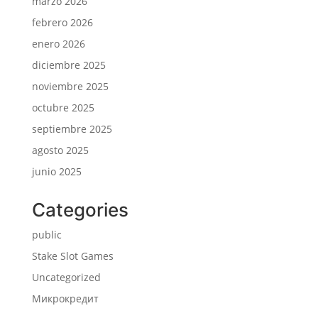
marzo 2026
febrero 2026
enero 2026
diciembre 2025
noviembre 2025
octubre 2025
septiembre 2025
agosto 2025
junio 2025
Categories
public
Stake Slot Games
Uncategorized
Микрокредит