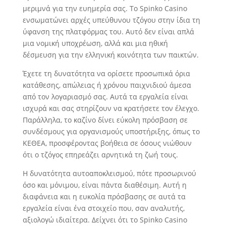
μεριμνά για την ευημερία σας. Το Spinko Casino
ενσωματώνει αρχές υπεύθυνου τζόγου στην ίδια τη
ύφανση της πλατφόρμας του. Αυτό δεν είναι απλά
μια νομική υποχρέωση, αλλά και μια ηθική
δέσμευση για την ελληνική κοινότητα των παικτών.
Έχετε τη δυνατότητα να ορίσετε προσωπικά όρια
κατάθεσης, απώλειας ή χρόνου παιχνιδιού άμεσα
από τον λογαριασμό σας. Αυτά τα εργαλεία είναι
ισχυρά και σας στηρίζουν να κρατήσετε τον έλεγχο.
Παράλληλα, το καζίνο δίνει εύκολη πρόσβαση σε
συνδέσμους για οργανισμούς υποστήριξης, όπως το
ΚΕΘΕΑ, προσφέροντας βοήθεια σε όσους νιώθουν
ότι ο τζόγος επηρεάζει αρνητικά τη ζωή τους.
Η δυνατότητα αυτοαποκλεισμού, πότε προσωρινού
όσο και μόνιμου, είναι πάντα διαθέσιμη. Αυτή η
διαφάνεια και η ευκολία πρόσβασης σε αυτά τα
εργαλεία είναι ένα στοιχείο που, σαν αναλυτής,
αξιολογώ ιδιαίτερα. Δείχνει ότι το Spinko Casino