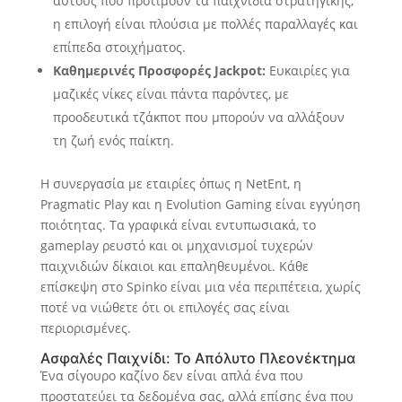
αυτούς που προτιμούν τα παιχνίδια στρατηγικής,
η επιλογή είναι πλούσια με πολλές παραλλαγές και
επίπεδα στοιχήματος.
Καθημερινές Προσφορές Jackpot:
Ευκαιρίες για
μαζικές νίκες είναι πάντα παρόντες, με
προοδευτικά τζάκποτ που μπορούν να αλλάξουν
τη ζωή ενός παίκτη.
Η συνεργασία με εταιρίες όπως η NetEnt, η
Pragmatic Play και η Evolution Gaming είναι εγγύηση
ποιότητας. Τα γραφικά είναι εντυπωσιακά, το
gameplay ρευστό και οι μηχανισμοί τυχερών
παιχνιδιών δίκαιοι και επαληθευμένοι. Κάθε
επίσκεψη στο Spinko είναι μια νέα περιπέτεια, χωρίς
ποτέ να νιώθετε ότι οι επιλογές σας είναι
περιορισμένες.
Ασφαλές Παιχνίδι: Το Απόλυτο Πλεονέκτημα
Ένα σίγουρο καζίνο δεν είναι απλά ένα που
προστατεύει τα δεδομένα σας, αλλά επίσης ένα που