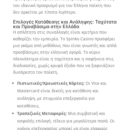
τον ιδανικό προορισμό για τον Έλληνα παίκτη που
δεν αρκείται με τίποτα λιγότερο.
Επιλογές Κατάθεσης και Ανάληψης: Ταχύτατα
και Προσβάσιμα στην Ελλάδα
Η απλότητα στις συναλλαγές είναι κριτήριο που
καθορίζει την εμπειρία. Το Spinko Casino προσφέρει
μια γκάμα από μεθόδους που είναι γνωστές και απλά
προσβάσιμες στην ελληνική αγορά. Το κύριο
πλεονέκτημα είναι η ταχύτητα και η σαφήνεια στις
διαδικασίες, χωρίς κρυφά έξοδα που να ξαφνιάζουν
δυσάρεστα τον παίκτη.
Πιστωτικές/Χρεωστικές Κάρτες:
Οι Visa και
Mastercard είναι δεκτές για κατάθεση και
ανάληψη, με στιγμιαία επεξεργασία για
καταθέσεις.
Τραπεζικές Μεταφορές:
Μια συμβατική και
ασφαλής επιλογή, τέλεια για μεγαλύτερα ποσά. Οι
χρόνοι επεξεργασίας μπορεί να είναι ελαφρώς