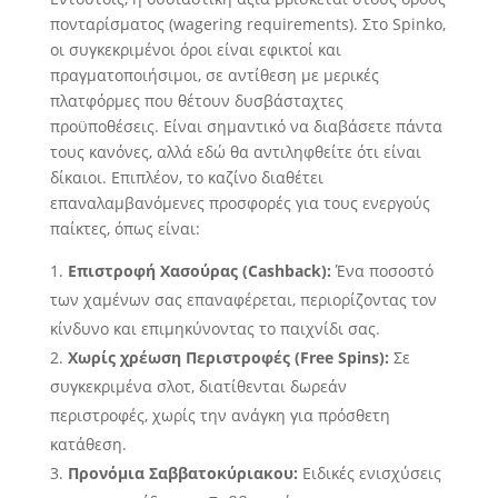
πονταρίσματος (wagering requirements). Στο Spinko,
οι συγκεκριμένοι όροι είναι εφικτοί και
πραγματοποιήσιμοι, σε αντίθεση με μερικές
πλατφόρμες που θέτουν δυσβάσταχτες
προϋποθέσεις. Είναι σημαντικό να διαβάσετε πάντα
τους κανόνες, αλλά εδώ θα αντιληφθείτε ότι είναι
δίκαιοι. Επιπλέον, το καζίνο διαθέτει
επαναλαμβανόμενες προσφορές για τους ενεργούς
παίκτες, όπως είναι:
Επιστροφή Χασούρας (Cashback):
Ένα ποσοστό
των χαμένων σας επαναφέρεται, περιορίζοντας τον
κίνδυνο και επιμηκύνοντας το παιχνίδι σας.
Χωρίς χρέωση Περιστροφές (Free Spins):
Σε
συγκεκριμένα σλοτ, διατίθενται δωρεάν
περιστροφές, χωρίς την ανάγκη για πρόσθετη
κατάθεση.
Προνόμια Σαββατοκύριακου:
Ειδικές ενισχύσεις