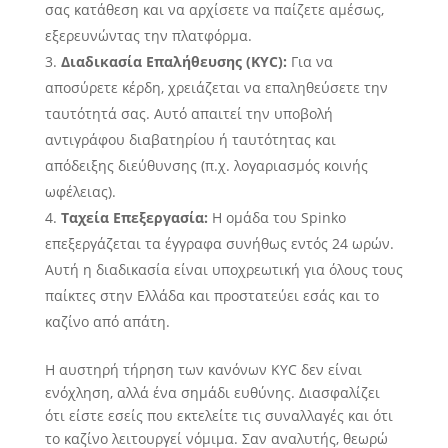
σας κατάθεση και να αρχίσετε να παίζετε αμέσως,
εξερευνώντας την πλατφόρμα.
Διαδικασία Επαλήθευσης (KYC):
Για να
αποσύρετε κέρδη, χρειάζεται να επαληθεύσετε την
ταυτότητά σας. Αυτό απαιτεί την υποβολή
αντιγράφου διαβατηρίου ή ταυτότητας και
απόδειξης διεύθυνσης (π.χ. λογαριασμός κοινής
ωφέλειας).
Ταχεία Επεξεργασία:
Η ομάδα του Spinko
επεξεργάζεται τα έγγραφα συνήθως εντός 24 ωρών.
Αυτή η διαδικασία είναι υποχρεωτική για όλους τους
παίκτες στην Ελλάδα και προστατεύει εσάς και το
καζίνο από απάτη.
Η αυστηρή τήρηση των κανόνων KYC δεν είναι
ενόχληση, αλλά ένα σημάδι ευθύνης. Διασφαλίζει
ότι είστε εσείς που εκτελείτε τις συναλλαγές και ότι
το καζίνο λειτουργεί νόμιμα. Σαν αναλυτής, θεωρώ