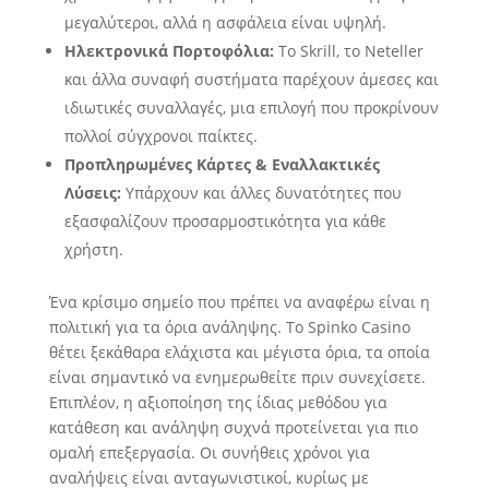
μεγαλύτεροι, αλλά η ασφάλεια είναι υψηλή.
Ηλεκτρονικά Πορτοφόλια:
Το Skrill, το Neteller
και άλλα συναφή συστήματα παρέχουν άμεσες και
ιδιωτικές συναλλαγές, μια επιλογή που προκρίνουν
πολλοί σύγχρονοι παίκτες.
Προπληρωμένες Κάρτες & Εναλλακτικές
Λύσεις:
Υπάρχουν και άλλες δυνατότητες που
εξασφαλίζουν προσαρμοστικότητα για κάθε
χρήστη.
Ένα κρίσιμο σημείο που πρέπει να αναφέρω είναι η
πολιτική για τα όρια ανάληψης. Το Spinko Casino
θέτει ξεκάθαρα ελάχιστα και μέγιστα όρια, τα οποία
είναι σημαντικό να ενημερωθείτε πριν συνεχίσετε.
Επιπλέον, η αξιοποίηση της ίδιας μεθόδου για
κατάθεση και ανάληψη συχνά προτείνεται για πιο
ομαλή επεξεργασία. Οι συνήθεις χρόνοι για
αναλήψεις είναι ανταγωνιστικοί, κυρίως με