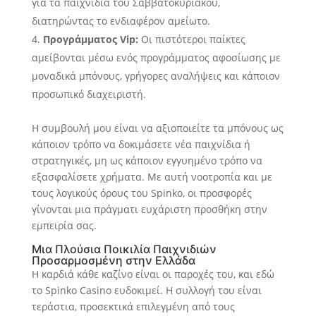
για τα παιχνίδια του Σαββατοκύριακου,
διατηρώντας το ενδιαφέρον αμείωτο.
Προγράμματος Vip:
Οι πιστότεροι παίκτες
αμείβονται μέσω ενός προγράμματος αφοσίωσης με
μοναδικά μπόνους, γρήγορες αναλήψεις και κάποιον
προσωπικό διαχειριστή.
Η συμβουλή μου είναι να αξιοποιείτε τα μπόνους ως
κάποιον τρόπο να δοκιμάσετε νέα παιχνίδια ή
στρατηγικές, μη ως κάποιον εγγυημένο τρόπο να
εξασφαλίσετε χρήματα. Με αυτή νοοτροπία και με
τους λογικούς όρους του Spinko, οι προσφορές
γίνονται μια πράγματι ευχάριστη προσθήκη στην
εμπειρία σας.
Μια Πλούσια Ποικιλία Παιχνιδιών
Προσαρμοσμένη στην Ελλάδα
Η καρδιά κάθε καζίνο είναι οι παροχές του, και εδώ
το Spinko Casino ευδοκιμεί. Η συλλογή του είναι
τεράστια, προσεκτικά επιλεγμένη από τους