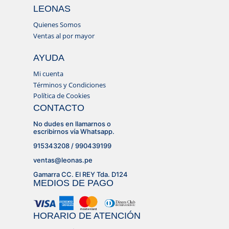
LEONAS
Quienes Somos
Ventas al por mayor
AYUDA
Mi cuenta
Términos y Condiciones
Política de Cookies
CONTACTO
No dudes en llamarnos o
escribirnos vía Whatsapp.
915343208 / 990439199
ventas@leonas.pe
Gamarra CC. El REY Tda. D124
MEDIOS DE PAGO
HORARIO DE ATENCIÓN