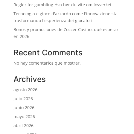
Regler for gambling Hva bør du vite om lovverket
Tecnologia e gioco d'azzardo come l'innovazione sta
trasformando l'esperienza dei giocatori
Bonos y promociones de Zoccer Casino: qué esperar
en 2026
Recent Comments
No hay comentarios que mostrar.
Archives
agosto 2026
julio 2026
junio 2026
mayo 2026
abril 2026