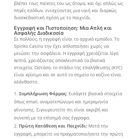
βλέπει τους παίκτες του ως άτομα, και όχι απλώς ως
πηγές εσόδων, ενισχύοντας μια υγιή και διαρκώς
διασκεδαστική σχέση με το παιχνίδι.
Εγγραφή και Πιστοποίηση: Μια Απλή και
Ασφαλής Διαδικασία
Σε πολλούς, η εγγραφή είναι το αρχικό εμπόδιο. Το
Spinko Casino την έχει απλοποιήσει χωρίς να
μειώσει την ασφάλεια. Η εγγραφή χρειάζεται λίγα
λεπτά, χρειάζοντας αποκλειστικά τα βασικά
στοιχεία. Ωστόσο, το στάδιο της επαλήθευσης (KYC)
είναι κρίσιμο και σε αυτό το σημείο το καζίνο είναι
αλάνθαστο.
Συμπλήρωση Φόρμας:
Εισάγετε βασικά στοιχεία
όπως email, ονοματεπώνυμο και ημερομηνία
γέννησης. Σιγουρευτείτε ότι είναι ακριβή και
συνεπή με τα επίσημά σας έγγραφα.
Πρώτη Κατάθεση και Παιχνίδι:
Μετά την
εγγραφή, μπορείτε να πραγματοποιήσετε την πρώτη