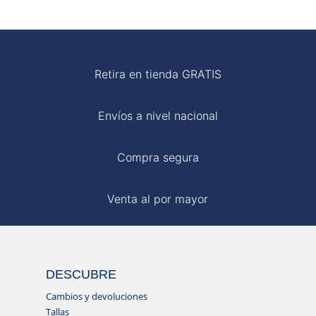
Retira en tienda GRATIS
Envíos a nivel nacional
Compra segura
Venta al por mayor
DESCUBRE
Cambios y devoluciones
Tallas