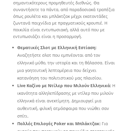
σημαντικότερους προμηθευτές διεθνώς. Θα
συναντήσετε τα πάντα, από παραδοσιακά τραπέζια
όπως ρουλέτα και μπλάκτζακ μέχρι εκατοντάδες
ζωντανά παιχνίδια με πραγματικούς κρουπιέ. Η
ποικιλία είναι εντυπωσιακή, αλλά αυτό που με
εντυπωσιάζει είναι η προσαρμογή.
Θεματικές Σλοτ με Ελληνική Εστίαση:
Αναζητήστε σλοτ που εμπνέονται από τον
ελληνικό μύθο, την ιστορία και τη θάλασσα. Είναι
μια γοητευτική λεπτομέρεια που δείχνει
κατανόηση του πολιτιστικού μας πλαισίου.
Live Καζίνο με Ντίλερ που Μιλούν Ελληνικά:
Η
ικανότητα αλληλεπίδρασης με ντίλερ που μιλούν
ελληνικά είναι ανεκτίμητη. Δημιουργεί μια
αυθεντική, φιλική ατμόσφαιρα που νιώθει σαν
σπίτι.
Πολλές Επιλογές Poker και Μπλάκτζακ:
Για