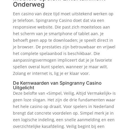
Onderweg
Een casino van deze tijd moet uitstekend werken op
je telefoon. Spingranny Casino doet dat via een
responsieve website. Die past zich moeiteloos aan
het scherm van je smartphone of tablet aan. Je
behoeft geen app te downloaden; je speelt direct in
je browser. De prestaties zijn betrouwbaar en vrijwel
het complete spelaanbod is beschikbaar. Die
aanpassingsvermogen impliceert dat je je favoriete
spellen overal kunt spelen, wanneer je maar wilt.
Zolang er internet is, lig je er klaar voor.
De Kernwaarden van Spingranny Casino
Uitgelicht
Deze belofte van «Simpel, Veilig, Altijd Vermakelijk» is
geen loze slogan. Het zijn de drie fundamenten waar
het hele casino op draait. Voor spelers in Nederland
brengt dat concrete voordelen op. Simpel merk je in
een logische indeling, een snelle aanmelding en een
overzichtelijke kasafdeling. Veilig begint bij een