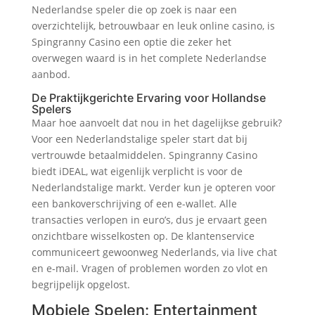
Nederlandse speler die op zoek is naar een
overzichtelijk, betrouwbaar en leuk online casino, is
Spingranny Casino een optie die zeker het
overwegen waard is in het complete Nederlandse
aanbod.
De Praktijkgerichte Ervaring voor Hollandse
Spelers
Maar hoe aanvoelt dat nou in het dagelijkse gebruik?
Voor een Nederlandstalige speler start dat bij
vertrouwde betaalmiddelen. Spingranny Casino
biedt iDEAL, wat eigenlijk verplicht is voor de
Nederlandstalige markt. Verder kun je opteren voor
een bankoverschrijving of een e-wallet. Alle
transacties verlopen in euro’s, dus je ervaart geen
onzichtbare wisselkosten op. De klantenservice
communiceert gewoonweg Nederlands, via live chat
en e-mail. Vragen of problemen worden zo vlot en
begrijpelijk opgelost.
Mobiele Spelen: Entertainment