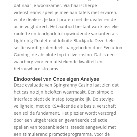
dat naar je woonkamer. Via haarscherpe
videostreams speel je mee aan tafels met ervaren,
echte dealers. Je kunt praten met de dealer en de
actie volgt direct. Het aanbod bestaat van klassieke
roulette en blackjack tot opwindende varianten als
Lightning Roulette of Infinite Blackjack. Deze hele
sectie wordt grotendeels aangeboden door Evolution
Gaming, de absolute top in live casino. Dat is een
waarborg voor een uitstekende kwaliteit en
betrouwbare streams.
Eindoordeel van Onze eigen Analyse
Deze evaluatie van Spingranny Casino laat zien dat
het casino zijn beloften waarmaakt. Een simpele
interface biedt de instap toegankelijk. De stevige
veiligheid, met de KSA-licentie als basis, verschaft
een solide fundament. Het plezier wordt verzorgd
door een uitgebreide en gevarieerde collectie
spellen van topaanbieders, steeds aangevuld met
een stimulerend promotieprogramma. Voor de