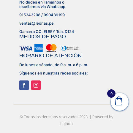
No dudes en llamarnos o
escribirnos vía Whatsapp.
915343208 / 990439199
ventas@leonas.pe
Gamarra CC. El REY Tda. D124
MEDIOS DE PAGO
HORARIO DE ATENCIÓN
De lunes a sábado, de 9 a. m. a 6 p. m.
Síguenos en nuestras redes sociales:
0
© Desarrollado por
© Todos los derechos reservados 2023. | Powered by
Lujhon – Agencia de Marketing
Digital
Lujhon