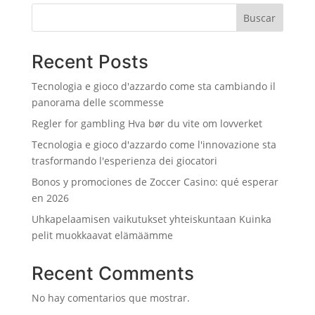
Buscar
Recent Posts
Tecnologia e gioco d'azzardo come sta cambiando il
panorama delle scommesse
Regler for gambling Hva bør du vite om lovverket
Tecnologia e gioco d'azzardo come l'innovazione sta
trasformando l'esperienza dei giocatori
Bonos y promociones de Zoccer Casino: qué esperar
en 2026
Uhkapelaamisen vaikutukset yhteiskuntaan Kuinka
pelit muokkaavat elämäämme
Recent Comments
No hay comentarios que mostrar.