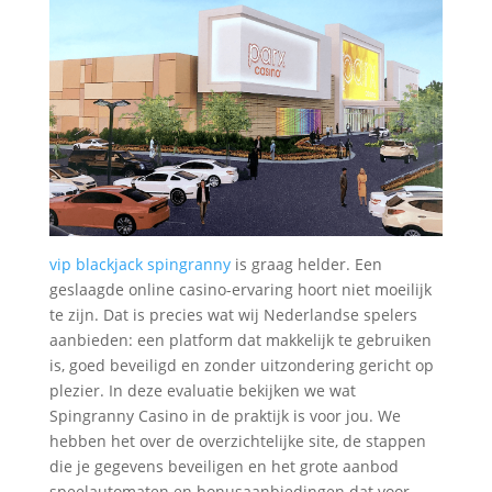
vip blackjack spingranny
is graag helder. Een
geslaagde online casino-ervaring hoort niet moeilijk
te zijn. Dat is precies wat wij Nederlandse spelers
aanbieden: een platform dat makkelijk te gebruiken
is, goed beveiligd en zonder uitzondering gericht op
plezier. In deze evaluatie bekijken we wat
Spingranny Casino in de praktijk is voor jou. We
hebben het over de overzichtelijke site, de stappen
die je gegevens beveiligen en het grote aanbod
speelautomaten en bonusaanbiedingen dat voor