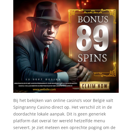
Bij het bekijken van online casino’s voor België valt
Spingranny Casino direct op. Het verschil zit in de
doordachte lokale aanpak. Dit is geen generiek
platform dat overal ter wereld hetzelfde menu
serveert. Je ziet meteen een oprechte poging om de