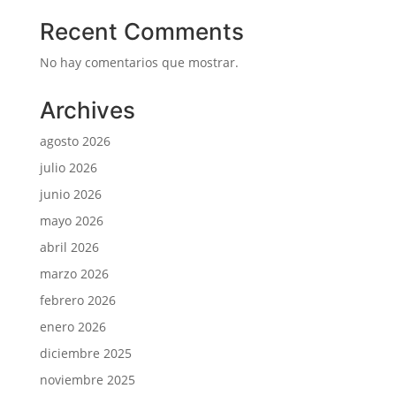
Recent Comments
No hay comentarios que mostrar.
Archives
agosto 2026
julio 2026
junio 2026
mayo 2026
abril 2026
marzo 2026
febrero 2026
enero 2026
diciembre 2025
noviembre 2025