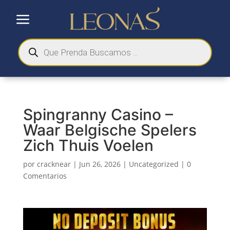
a
Búsqueda
de
productos
Spingranny Casino –
Waar Belgische Spelers
Zich Thuis Voelen
por
cracknear
|
Jun 26, 2026
|
Uncategorized
|
0
Comentarios