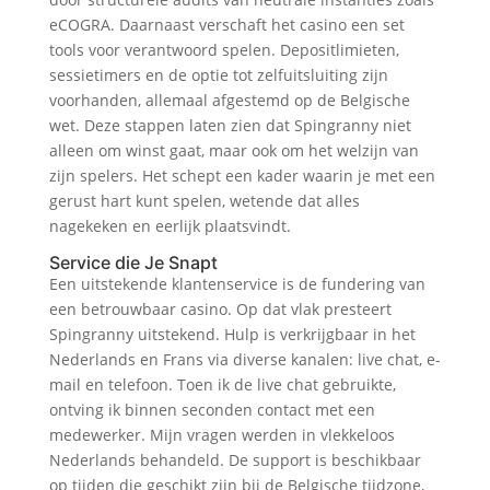
eCOGRA. Daarnaast verschaft het casino een set
tools voor verantwoord spelen. Depositlimieten,
sessietimers en de optie tot zelfuitsluiting zijn
voorhanden, allemaal afgestemd op de Belgische
wet. Deze stappen laten zien dat Spingranny niet
alleen om winst gaat, maar ook om het welzijn van
zijn spelers. Het schept een kader waarin je met een
gerust hart kunt spelen, wetende dat alles
nagekeken en eerlijk plaatsvindt.
Service die Je Snapt
Een uitstekende klantenservice is de fundering van
een betrouwbaar casino. Op dat vlak presteert
Spingranny uitstekend. Hulp is verkrijgbaar in het
Nederlands en Frans via diverse kanalen: live chat, e-
mail en telefoon. Toen ik de live chat gebruikte,
ontving ik binnen seconden contact met een
medewerker. Mijn vragen werden in vlekkeloos
Nederlands behandeld. De support is beschikbaar
op tijden die geschikt zijn bij de Belgische tijdzone,