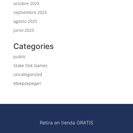
octubre 2025
septiembre 2025
agosto 2025
junio 2025
Categories
public
Stake Slot Games
Uncategorized
Микрокредит
Retira en tienda GRATIS