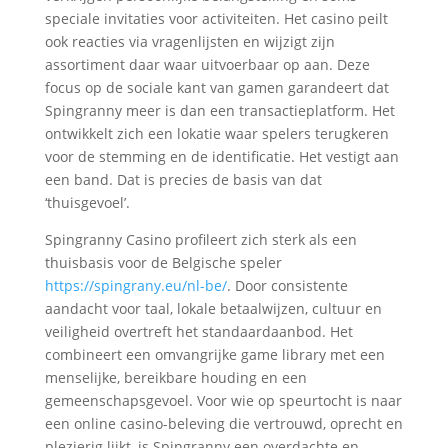
speciale invitaties voor activiteiten. Het casino peilt
ook reacties via vragenlijsten en wijzigt zijn
assortiment daar waar uitvoerbaar op aan. Deze
focus op de sociale kant van gamen garandeert dat
Spingranny meer is dan een transactieplatform. Het
ontwikkelt zich een lokatie waar spelers terugkeren
voor de stemming en de identificatie. Het vestigt aan
een band. Dat is precies de basis van dat
‘thuisgevoel’.
Spingranny Casino profileert zich sterk als een
thuisbasis voor de Belgische speler
https://spingrany.eu/nl-be/
. Door consistente
aandacht voor taal, lokale betaalwijzen, cultuur en
veiligheid overtreft het standaardaanbod. Het
combineert een omvangrijke game library met een
menselijke, bereikbare houding en een
gemeenschapsgevoel. Voor wie op speurtocht is naar
een online casino-beleving die vertrouwd, oprecht en
plezierig lijkt, is Spingranny een overdachte en