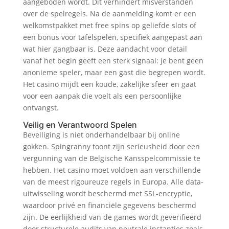
aangeboden wordt. Dit verhindert misverstanden
over de spelregels. Na de aanmelding komt er een
welkomstpakket met free spins op geliefde slots of
een bonus voor tafelspelen, specifiek aangepast aan
wat hier gangbaar is. Deze aandacht voor detail
vanaf het begin geeft een sterk signaal: je bent geen
anonieme speler, maar een gast die begrepen wordt.
Het casino mijdt een koude, zakelijke sfeer en gaat
voor een aanpak die voelt als een persoonlijke
ontvangst.
Veilig en Verantwoord Spelen
Beveiliging is niet onderhandelbaar bij online
gokken. Spingranny toont zijn serieusheid door een
vergunning van de Belgische Kansspelcommissie te
hebben. Het casino moet voldoen aan verschillende
van de meest rigoureuze regels in Europa. Alle data-
uitwisseling wordt beschermd met SSL-encryptie,
waardoor privé en financiële gegevens beschermd
zijn. De eerlijkheid van de games wordt geverifieerd
door structurele audits van neutrale instanties zoals