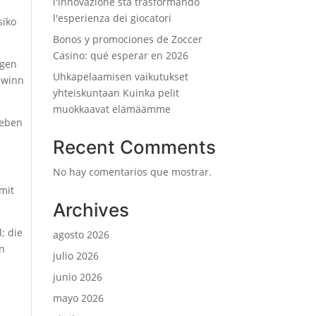
l'innovazione sta trasformando
l'esperienza dei giocatori
siko
Bonos y promociones de Zoccer
Casino: qué esperar en 2026
agen
Uhkapelaamisen vaikutukset
Gewinn
yhteiskuntaan Kuinka pelit
muokkaavat elämäämme
neben
Recent Comments
No hay comentarios que mostrar.
mit
Archives
; die
agosto 2026
en
julio 2026
junio 2026
mayo 2026