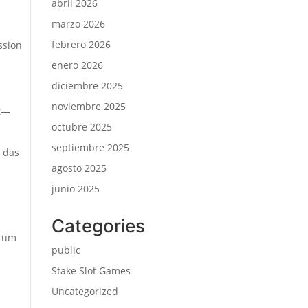
abril 2026
marzo 2026
febrero 2026
ssion
enero 2026
diciembre 2025
noviembre 2025
lt—
octubre 2025
septiembre 2025
, das
agosto 2025
junio 2025
Categories
, um
public
Stake Slot Games
Uncategorized