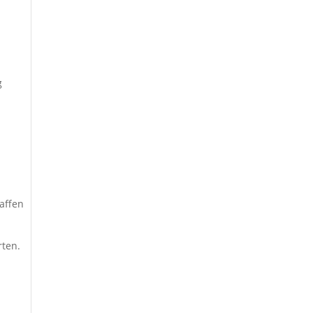
g
affen
rten.