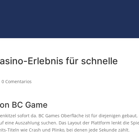
VO
JEANS
ROPA
COLECCIONES
ACCES
ET
CATÁLAGOS
sino-Erlebnis für schnelle
|
0 Comentarios
 von BC Game
venkitzel sofort da. BC Games Oberfläche ist für diejenigen gebaut,
f eine Auszahlung suchen. Das Layout der Plattform lenkt die Spie
ts-Titeln wie Crash und Plinko, bei denen jede Sekunde zählt.