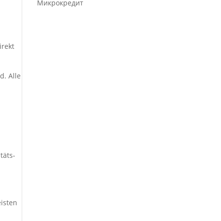
Микрокредит
irekt
d. Alle
täts-
eisten