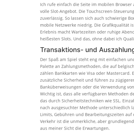
Ich rufe einfach die Seite im mobilen Browser
volle Slot-Angebot. Die Touchscreen-Steuerung i
zuverlässig. So lassen sich auch schwierige 
mobile Netzwerke niedrig. Die Grafikqualität i
Erlebnis macht Wartezeiten oder ruhige Abend
heißesten Slots. Und das, ohne dabei ich Qual
Transaktions- und Auszahlung
Der Spaß am Spiel steht eng mit einfachen und
Palette an Zahlungsmethoden, die auf belgisc
zählen Bankkarten wie Visa oder Mastercard. E-
zusätzliche Sicherheit und führen zu zügigere
Banküberweisungen oder die Verwendung von Ba
Wichtig ist, dass alle verfügbaren Methoden d
das durch Sicherheitstechniken wie SSL. Einz
nach ausgesuchter Methode unterschiedlich l
Limits, Gebühren und Bearbeitungszeiten auf de
Verkehr ist die unmerkliche, aber grundlegend
aus meiner Sicht die Erwartungen.