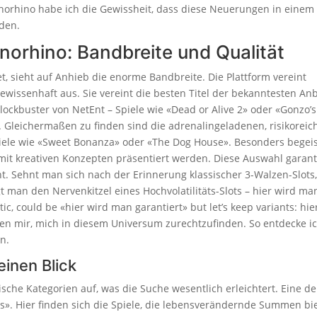
Spinorhino habe ich die Gewissheit, dass diese Neuerungen in einem
den.
inorhino: Bandbreite und Qualität
, sieht auf Anhieb die enorme Bandbreite. Die Plattform vereint
gewissenhaft aus. Sie vereint die besten Titel der bekanntesten Anb
ckbuster von NetEnt – Spiele wie «Dead or Alive 2» oder «Gonzo’s
. Gleichermaßen zu finden sind die adrenalingeladenen, risikoreic
piele wie «Sweet Bonanza» oder «The Dog House». Besonders begeis
mit kreativen Konzepten präsentiert werden. Diese Auswahl garanti
eht. Sehnt man sich nach der Erinnerung klassischer 3-Walzen-Slots,
t man den Nervenkitzel eines Hochvolatilitäts-Slots – hier wird ma
ic, could be «hier wird man garantiert» but let’s keep variants: hie
fen mir, mich in diesem Universum zurechtzufinden. So entdecke i
n.
einen Blick
sche Kategorien auf, was die Suche wesentlich erleichtert. Eine de
s». Hier finden sich die Spiele, die lebensverändernde Summen bi