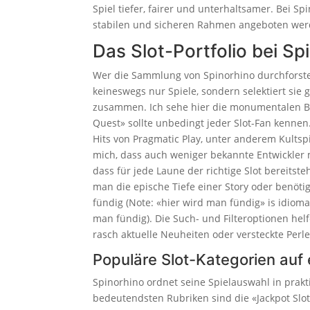
Spiel tiefer, fairer und unterhaltsamer. Bei 
stabilen und sicheren Rahmen angeboten wer
Das Slot-Portfolio bei Sp
Wer die Sammlung von Spinorhino durchforstet
keineswegs nur Spiele, sondern selektiert sie 
zusammen. Ich sehe hier die monumentalen Blo
Quest» sollte unbedingt jeder Slot-Fan kennen
Hits von Pragmatic Play, unter anderem Kults
mich, dass auch weniger bekannte Entwickler 
dass für jede Laune der richtige Slot bereitst
man die epische Tiefe einer Story oder benötig
fündig (Note: «hier wird man fündig» is idiomat
man fündig). Die Such- und Filteroptionen hel
rasch aktuelle Neuheiten oder versteckte Perle
Populäre Slot-Kategorien auf 
Spinorhino ordnet seine Spielauswahl in prakti
bedeutendsten Rubriken sind die «Jackpot Slot