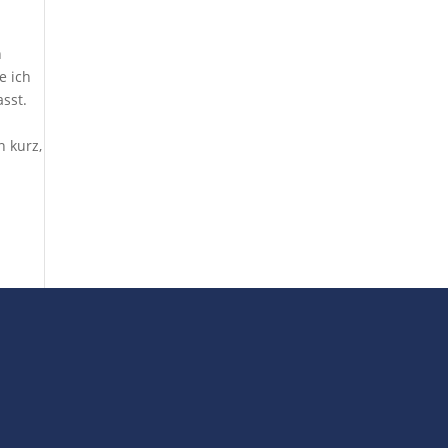
n
e ich
sst.
n kurz,