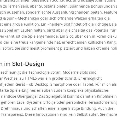
en Grafikstil, einen passenden Soundtrack und flüssige Animatione
ach zu lernen sein, aber Substanz bieten. Spannende Bonusrunden 
übsch aussehen, sondern echte Auszahlungschancen bieten. Featur
old & Spin»-Mechaniken oder sich öffnende Walzen erhalten die
ät eine große Funktion. Ein «heißer» Slot findet oft die richtige Bal
s Spiel am Laufen halten, birgt aber gleichzeitig das Potenzial für
erkannt, ist die Spielergemeinde. Ein Slot, über den in Foren disku
 der eine treue Fangemeinde hat, erreicht einen kultischen Rang.
el sofort. Sie sind meist prominent platziert und haben oft eine ho
n im Slot-Design
beschleunigt die Technologie voran. Moderne Slots sind
er Wechsel zu HTML5 war ein großer Schritt. Er ermöglicht
uf jedem Gerät – ob Desktop, Smartphone oder Tablet. Für mich als
gsstarke Spiele-Engines erlauben zudem komplexe physikalische
 nahtlose Übergänge. Das Spielgefühl kommt damit an Kinofilme h
u gehören Level-Systeme, Erfolge oder persönliche Herausforderun
 Dreh hinaus und schaffen eine längerfristige Bindung. Auch die
 Transparenz. Diese Innovationen sind kein Selbstläufer. Sie mach