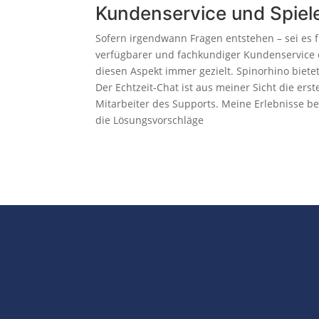
Kundenservice und Spiel
Sofern irgendwann Fragen entstehen – sei es f
verfügbarer und fachkundiger Kundenservice e
diesen Aspekt immer gezielt. Spinorhino biete
Der Echtzeit-Chat ist aus meiner Sicht die ers
Mitarbeiter des Supports. Meine Erlebnisse b
die Lösungsvorschläge