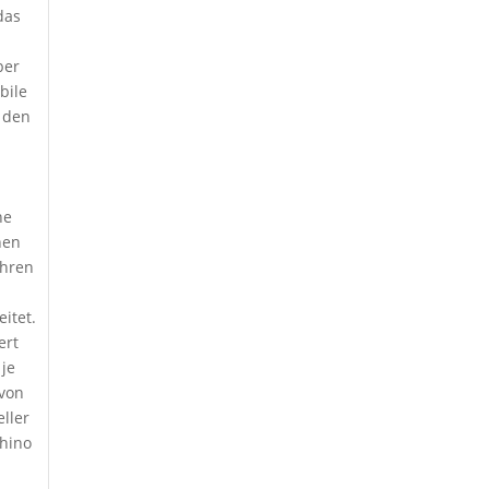
das
ber
bile
 den
ne
nen
ähren
itet.
ert
 je
 von
eller
rhino