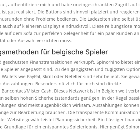
 auf, authentifiziere mich und habe uneingeschränkten Zugriff auf 
st gut realisiert. Die Buttons sind sinnvoll platziert und reagieren
Bonusrunden ohne Probleme bedienen. Die Ladezeiten sind selbst ü
st auch auf kleineren Displays eindrucksvoll. Diese reibungslose mo
e auf dem Sofa zur perfekten Gelegenheit für ein paar Runden an
ität oder Auswahl verzichten muss.
smethoden für belgische Spieler
 geschützten Finanztransaktionen verknüpft. Spinorhino bietet ei
he Spieler angepasst sind. Zu den gängigsten und zügigsten Optio
Wallets wie PayPal, Skrill oder Neteller sind sehr beliebt. Sie gew
n Auszahlungen. Besonders nützlich für mich sind direkte
ncontact/Mister Cash. Dieses Netzwerk ist in Belgien weit verbre
en selben hohen Sicherheitsstandards genügen. In der Regel passi
ahlungen sind meist augenblicklich wirksam. Auszahlungen können
ange zur Bearbeitung brauchen. Die transparente Kommunikation
r Website gewährleistet Planungssicherheit. Ein flüssiger finanzi
e Grundlage für ein entspanntes Spielerlebnis. Hier genügt Spino