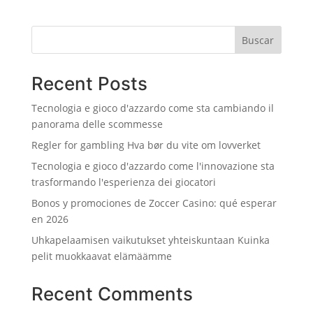
Buscar
Recent Posts
Tecnologia e gioco d'azzardo come sta cambiando il
panorama delle scommesse
Regler for gambling Hva bør du vite om lovverket
Tecnologia e gioco d'azzardo come l'innovazione sta
trasformando l'esperienza dei giocatori
Bonos y promociones de Zoccer Casino: qué esperar
en 2026
Uhkapelaamisen vaikutukset yhteiskuntaan Kuinka
pelit muokkaavat elämäämme
Recent Comments