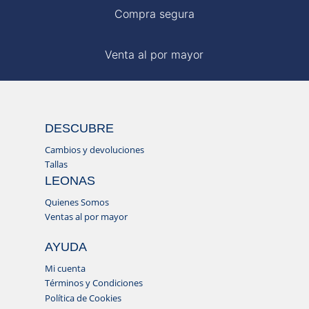
Compra segura
Venta al por mayor
DESCUBRE
Cambios y devoluciones
Tallas
LEONAS
Quienes Somos
Ventas al por mayor
AYUDA
Mi cuenta
Términos y Condiciones
Política de Cookies