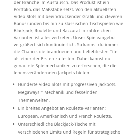
der Branche im Austausch. Das Produkt ist ein
Portfolio, das Maßstäbe setzt. Von den aktuellsten
Video-Slots mit beeindruckender Grafik und cleveren
Bonusrunden bis hin zu klassischen Tischspielen wie
Blackjack, Roulette und Baccarat in zahlreichen
Varianten ist alles vertreten. Unser Spieleangebot
vergrößert sich kontinuierlich. So kannst du immer
die Chance, die brandneuen und beliebtesten Titel
als einer der Ersten zu testen. Dabei kannst du
genau die Spielmechaniken zu erforschen, die die
lebensverändernden Jackpots bieten.
Hunderte Video-Slots mit progressiven Jackpots,
Megaways™-Mechanik und fesselnden
Themenwelten.
Ein breites Angebot an Roulette-Varianten:
European, Amerikanisch und French Roulette.
Unterschiedliche Blackjack-Tische mit
verschiedenen Limits und Regeln für strategische