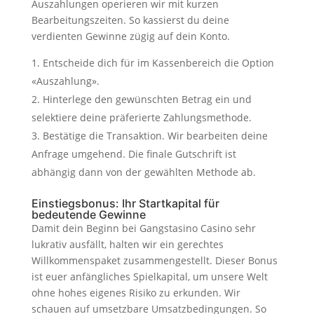
Auszahlungen operieren wir mit kurzen
Bearbeitungszeiten. So kassierst du deine
verdienten Gewinne zügig auf dein Konto.
Entscheide dich für im Kassenbereich die Option
«Auszahlung».
Hinterlege den gewünschten Betrag ein und
selektiere deine präferierte Zahlungsmethode.
Bestätige die Transaktion. Wir bearbeiten deine
Anfrage umgehend. Die finale Gutschrift ist
abhängig dann von der gewählten Methode ab.
Einstiegsbonus: Ihr Startkapital für
bedeutende Gewinne
Damit dein Beginn bei Gangstasino Casino sehr
lukrativ ausfällt, halten wir ein gerechtes
Willkommenspaket zusammengestellt. Dieser Bonus
ist euer anfängliches Spielkapital, um unsere Welt
ohne hohes eigenes Risiko zu erkunden. Wir
schauen auf umsetzbare Umsatzbedingungen. So