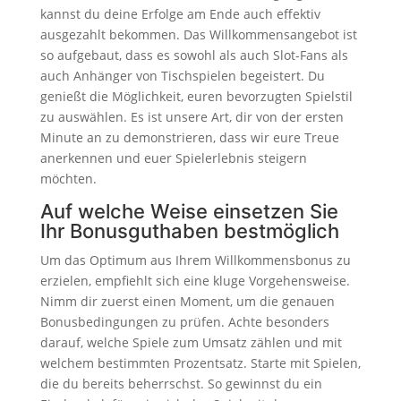
kannst du deine Erfolge am Ende auch effektiv
ausgezahlt bekommen. Das Willkommensangebot ist
so aufgebaut, dass es sowohl als auch Slot-Fans als
auch Anhänger von Tischspielen begeistert. Du
genießt die Möglichkeit, euren bevorzugten Spielstil
zu auswählen. Es ist unsere Art, dir von der ersten
Minute an zu demonstrieren, dass wir eure Treue
anerkennen und euer Spielerlebnis steigern
möchten.
Auf welche Weise einsetzen Sie
Ihr Bonusguthaben bestmöglich
Um das Optimum aus Ihrem Willkommensbonus zu
erzielen, empfiehlt sich eine kluge Vorgehensweise.
Nimm dir zuerst einen Moment, um die genauen
Bonusbedingungen zu prüfen. Achte besonders
darauf, welche Spiele zum Umsatz zählen und mit
welchem bestimmten Prozentsatz. Starte mit Spielen,
die du bereits beherrschst. So gewinnst du ein