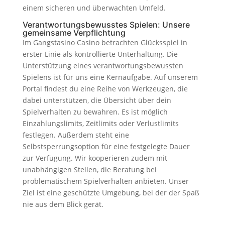
einem sicheren und überwachten Umfeld.
Verantwortungsbewusstes Spielen: Unsere
gemeinsame Verpflichtung
Im Gangstasino Casino betrachten Glücksspiel in
erster Linie als kontrollierte Unterhaltung. Die
Unterstützung eines verantwortungsbewussten
Spielens ist für uns eine Kernaufgabe. Auf unserem
Portal findest du eine Reihe von Werkzeugen, die
dabei unterstützen, die Übersicht über dein
Spielverhalten zu bewahren. Es ist möglich
Einzahlungslimits, Zeitlimits oder Verlustlimits
festlegen. Außerdem steht eine
Selbstsperrungsoption für eine festgelegte Dauer
zur Verfügung. Wir kooperieren zudem mit
unabhängigen Stellen, die Beratung bei
problematischem Spielverhalten anbieten. Unser
Ziel ist eine geschützte Umgebung, bei der der Spaß
nie aus dem Blick gerät.