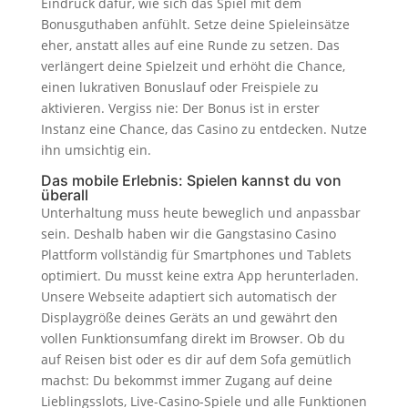
Eindruck dafür, wie sich das Spiel mit dem
Bonusguthaben anfühlt. Setze deine Spieleinsätze
eher, anstatt alles auf eine Runde zu setzen. Das
verlängert deine Spielzeit und erhöht die Chance,
einen lukrativen Bonuslauf oder Freispiele zu
aktivieren. Vergiss nie: Der Bonus ist in erster
Instanz eine Chance, das Casino zu entdecken. Nutze
ihn umsichtig ein.
Das mobile Erlebnis: Spielen kannst du von
überall
Unterhaltung muss heute beweglich und anpassbar
sein. Deshalb haben wir die Gangstasino Casino
Plattform vollständig für Smartphones und Tablets
optimiert. Du musst keine extra App herunterladen.
Unsere Webseite adaptiert sich automatisch der
Displaygröße deines Geräts an und gewährt den
vollen Funktionsumfang direkt im Browser. Ob du
auf Reisen bist oder es dir auf dem Sofa gemütlich
machst: Du bekommst immer Zugang auf deine
Lieblingsslots, Live-Casino-Spiele und alle Funktionen