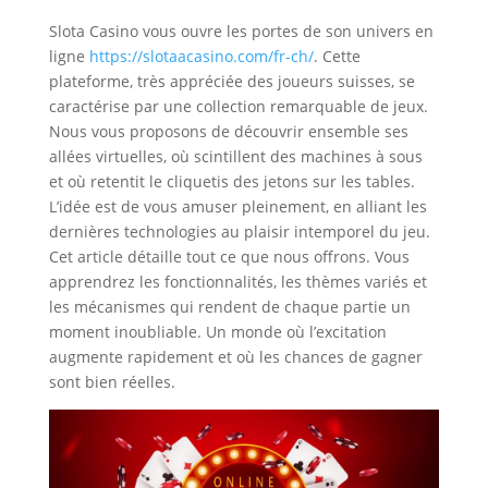
Slota Casino vous ouvre les portes de son univers en
ligne
https://slotaacasino.com/fr-ch/
. Cette
plateforme, très appréciée des joueurs suisses, se
caractérise par une collection remarquable de jeux.
Nous vous proposons de découvrir ensemble ses
allées virtuelles, où scintillent des machines à sous
et où retentit le cliquetis des jetons sur les tables.
L’idée est de vous amuser pleinement, en alliant les
dernières technologies au plaisir intemporel du jeu.
Cet article détaille tout ce que nous offrons. Vous
apprendrez les fonctionnalités, les thèmes variés et
les mécanismes qui rendent de chaque partie un
moment inoubliable. Un monde où l’excitation
augmente rapidement et où les chances de gagner
sont bien réelles.