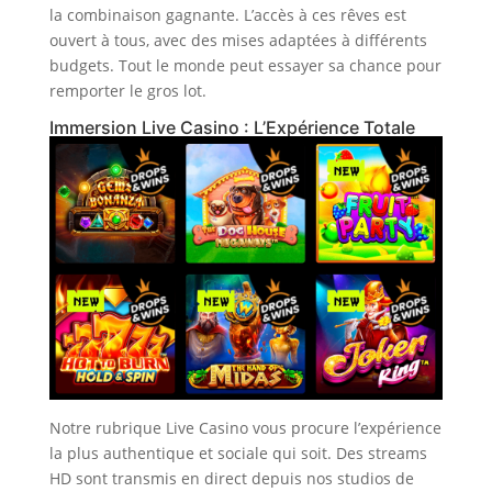
la combinaison gagnante. L’accès à ces rêves est
ouvert à tous, avec des mises adaptées à différents
budgets. Tout le monde peut essayer sa chance pour
remporter le gros lot.
Immersion Live Casino : L’Expérience Totale
Notre rubrique Live Casino vous procure l’expérience
la plus authentique et sociale qui soit. Des streams
HD sont transmis en direct depuis nos studios de