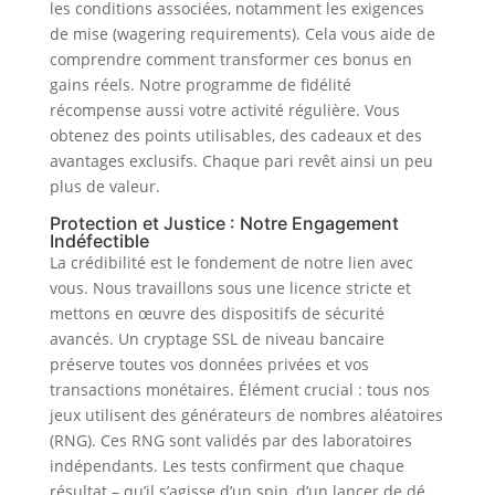
les conditions associées, notamment les exigences
de mise (wagering requirements). Cela vous aide de
comprendre comment transformer ces bonus en
gains réels. Notre programme de fidélité
récompense aussi votre activité régulière. Vous
obtenez des points utilisables, des cadeaux et des
avantages exclusifs. Chaque pari revêt ainsi un peu
plus de valeur.
Protection et Justice : Notre Engagement
Indéfectible
La crédibilité est le fondement de notre lien avec
vous. Nous travaillons sous une licence stricte et
mettons en œuvre des dispositifs de sécurité
avancés. Un cryptage SSL de niveau bancaire
préserve toutes vos données privées et vos
transactions monétaires. Élément crucial : tous nos
jeux utilisent des générateurs de nombres aléatoires
(RNG). Ces RNG sont validés par des laboratoires
indépendants. Les tests confirment que chaque
résultat – qu’il s’agisse d’un spin, d’un lancer de dé