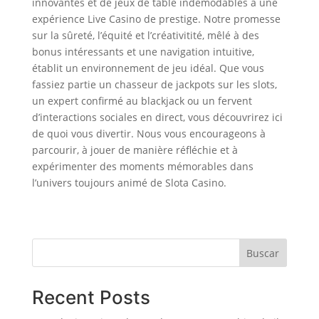
innovantes et de jeux de table indémodables à une
expérience Live Casino de prestige. Notre promesse
sur la sûreté, l’équité et l’créativitité, mêlé à des
bonus intéressants et une navigation intuitive,
établit un environnement de jeu idéal. Que vous
fassiez partie un chasseur de jackpots sur les slots,
un expert confirmé au blackjack ou un fervent
d’interactions sociales en direct, vous découvrirez ici
de quoi vous divertir. Nous vous encourageons à
parcourir, à jouer de manière réfléchie et à
expérimenter des moments mémorables dans
l’univers toujours animé de Slota Casino.
Buscar
Recent Posts