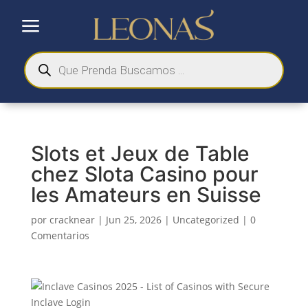
a
Búsqueda
de
productos
Slots et Jeux de Table
chez Slota Casino pour
les Amateurs en Suisse
por
cracknear
|
Jun 25, 2026
|
Uncategorized
|
0
Comentarios