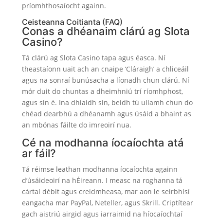
príomhthosaíocht againn.
Ceisteanna Coitianta (FAQ)
Conas a dhéanaim clárú ag Slota
Casino?
Tá clárú ag Slota Casino tapa agus éasca. Ní
theastaíonn uait ach an cnaipe ‘Cláraigh’ a chliceáil
agus na sonraí bunúsacha a líonadh chun clárú. Ní
mór duit do chuntas a dheimhniú trí ríomhphost,
agus sin é. Ina dhiaidh sin, beidh tú ullamh chun do
chéad dearbhú a dhéanamh agus úsáid a bhaint as
an mbónas fáilte do imreoirí nua.
Cé na modhanna íocaíochta atá
ar fáil?
Tá réimse leathan modhanna íocaíochta againn
d’úsáideoirí na hÉireann. I measc na roghanna tá
cártaí débit agus creidmheasa, mar aon le seirbhísí
eangacha mar PayPal, Neteller, agus Skrill. Criptítear
gach aistriú airgid agus iarraimid na híocaíochtaí