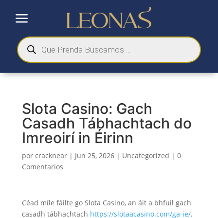
a
Búsqueda
de
productos
Slota Casino: Gach
Casadh Tábhachtach do
Imreoirí in Éirinn
por
cracknear
|
Jun 25, 2026
|
Uncategorized
|
0
Comentarios
Céad míle fáilte go Slota Casino, an áit a bhfuil gach
casadh tábhachtach
https://slotaacasino.com/ga-ie/
.