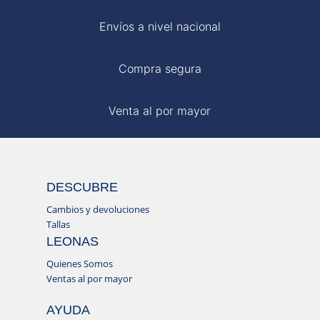
Envíos a nivel nacional
Compra segura
Venta al por mayor
DESCUBRE
Cambios y devoluciones
Tallas
LEONAS
Quienes Somos
Ventas al por mayor
AYUDA