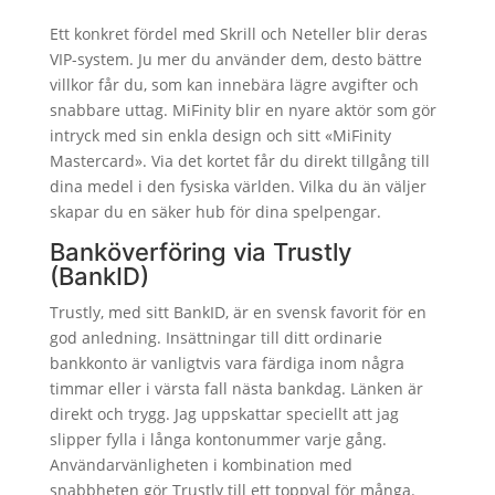
Ett konkret fördel med Skrill och Neteller blir deras
VIP-system. Ju mer du använder dem, desto bättre
villkor får du, som kan innebära lägre avgifter och
snabbare uttag. MiFinity blir en nyare aktör som gör
intryck med sin enkla design och sitt «MiFinity
Mastercard». Via det kortet får du direkt tillgång till
dina medel i den fysiska världen. Vilka du än väljer
skapar du en säker hub för dina spelpengar.
Banköverföring via Trustly
(BankID)
Trustly, med sitt BankID, är en svensk favorit för en
god anledning. Insättningar till ditt ordinarie
bankkonto är vanligtvis vara färdiga inom några
timmar eller i värsta fall nästa bankdag. Länken är
direkt och trygg. Jag uppskattar speciellt att jag
slipper fylla i långa kontonummer varje gång.
Användarvänligheten i kombination med
snabbheten gör Trustly till ett toppval för många.