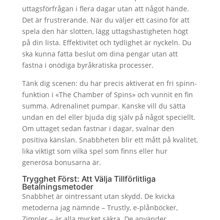
uttagsförfrågan i flera dagar utan att något hände.
Det är frustrerande. När du väljer ett casino för att
spela den här slotten, lägg uttagshastigheten högt
på din lista. Effektivitet och tydlighet är nyckeln. Du
ska kunna fatta beslut om dina pengar utan att
fastna i onödiga byråkratiska processer.
Tänk dig scenen: du har precis aktiverat en fri spinn-
funktion i «The Chamber of Spins» och vunnit en fin
summa. Adrenalinet pumpar. Kanske vill du sätta
undan en del eller bjuda dig själv på något speciellt.
Om uttaget sedan fastnar i dagar, svalnar den
positiva känslan. Snabbheten blir ett mått på kvalitet,
lika viktigt som vilka spel som finns eller hur
generösa bonusarna är.
Trygghet Först: Att Välja Tillförlitliga
Betalningsmetoder
Snabbhet är ointressant utan skydd. De kvicka
metoderna jag nämnde – Trustly, e-plånböcker,
Zimpler – är alla mycket säkra. De använder