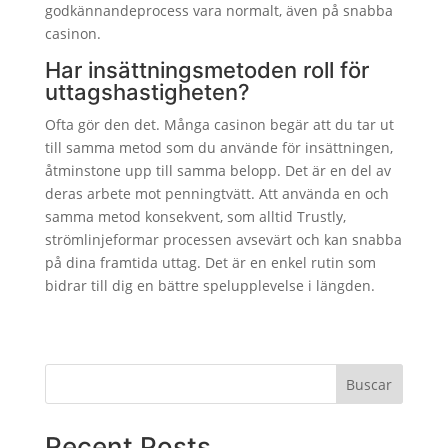
godkännandeprocess vara normalt, även på snabba
casinon.
Har insättningsmetoden roll för
uttagshastigheten?
Ofta gör den det. Många casinon begär att du tar ut
till samma metod som du använde för insättningen,
åtminstone upp till samma belopp. Det är en del av
deras arbete mot penningtvätt. Att använda en och
samma metod konsekvent, som alltid Trustly,
strömlinjeformar processen avsevärt och kan snabba
på dina framtida uttag. Det är en enkel rutin som
bidrar till dig en bättre spelupplevelse i längden.
Buscar
Recent Posts