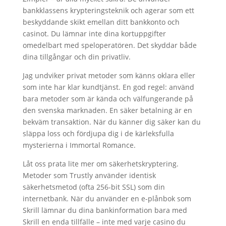
bankklassens krypteringsteknik och agerar som ett
beskyddande skikt emellan ditt bankkonto och
casinot. Du lämnar inte dina kortuppgifter
omedelbart med speloperatören. Det skyddar både
dina tillgångar och din privatliv.
Jag undviker privat metoder som känns oklara eller
som inte har klar kundtjänst. En god regel: använd
bara metoder som är kända och välfungerande på
den svenska marknaden. En säker betalning är en
bekväm transaktion. När du känner dig säker kan du
släppa loss och fördjupa dig i de kärleksfulla
mysterierna i Immortal Romance.
Låt oss prata lite mer om säkerhetskryptering.
Metoder som Trustly använder identisk
säkerhetsmetod (ofta 256-bit SSL) som din
internetbank. När du använder en e-plånbok som
Skrill lämnar du dina bankinformation bara med
Skrill en enda tillfälle – inte med varje casino du