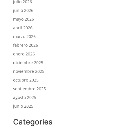
julio 2026
junio 2026
mayo 2026
abril 2026
marzo 2026
febrero 2026
enero 2026
diciembre 2025
noviembre 2025
octubre 2025
septiembre 2025
agosto 2025
junio 2025
Categories