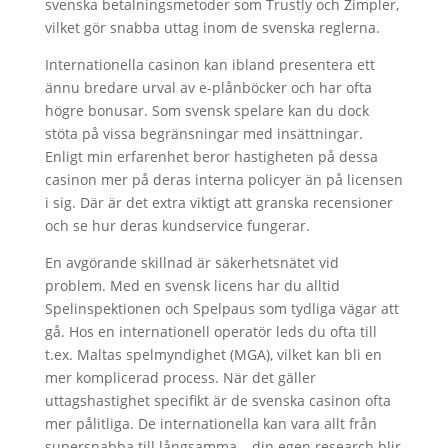
svenska betalningsmetoder som Trustly och Zimpler,
vilket gör snabba uttag inom de svenska reglerna.
Internationella casinon kan ibland presentera ett
ännu bredare urval av e-plånböcker och har ofta
högre bonusar. Som svensk spelare kan du dock
stöta på vissa begränsningar med insättningar.
Enligt min erfarenhet beror hastigheten på dessa
casinon mer på deras interna policyer än på licensen
i sig. Där är det extra viktigt att granska recensioner
och se hur deras kundservice fungerar.
En avgörande skillnad är säkerhetsnätet vid
problem. Med en svensk licens har du alltid
Spelinspektionen och Spelpaus som tydliga vägar att
gå. Hos en internationell operatör leds du ofta till
t.ex. Maltas spelmyndighet (MGA), vilket kan bli en
mer komplicerad process. När det gäller
uttagshastighet specifikt är de svenska casinon ofta
mer pålitliga. De internationella kan vara allt från
supersnabba till långsamma – din egen research blir