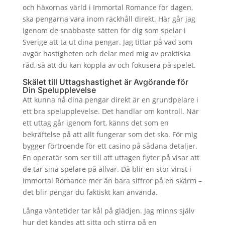
och häxornas värld i Immortal Romance för dagen,
ska pengarna vara inom räckhåll direkt. Här går jag
igenom de snabbaste sätten för dig som spelar i
Sverige att ta ut dina pengar. Jag tittar på vad som
avgör hastigheten och delar med mig av praktiska
råd, så att du kan koppla av och fokusera på spelet.
Skälet till Uttagshastighet är Avgörande för
Din Spelupplevelse
Att kunna nå dina pengar direkt är en grundpelare i
ett bra spelupplevelse. Det handlar om kontroll. När
ett uttag går igenom fort, känns det som en
bekräftelse på att allt fungerar som det ska. För mig
bygger förtroende för ett casino på sådana detaljer.
En operatör som ser till att uttagen flyter på visar att
de tar sina spelare på allvar. Då blir en stor vinst i
Immortal Romance mer än bara siffror på en skärm –
det blir pengar du faktiskt kan använda.
Långa väntetider tar kål på glädjen. Jag minns själv
hur det kändes att sitta och stirra på en