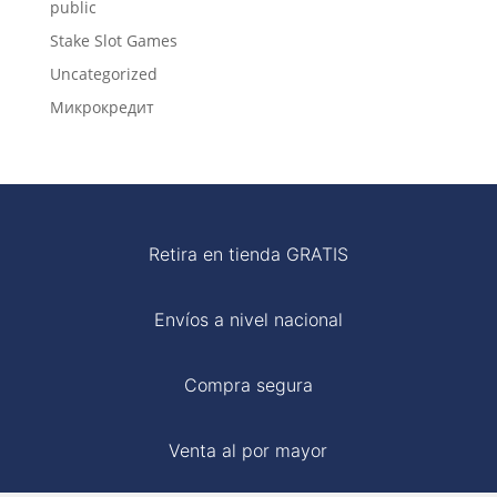
public
Stake Slot Games
Uncategorized
Микрокредит
Retira en tienda GRATIS
Envíos a nivel nacional
Compra segura
Venta al por mayor