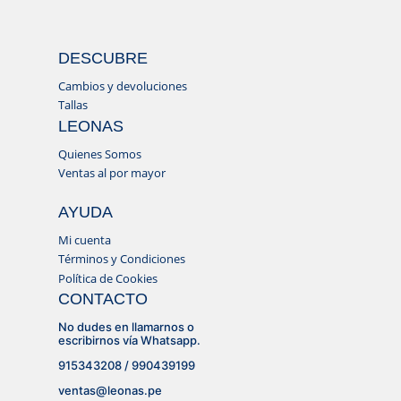
DESCUBRE
Cambios y devoluciones
Tallas
LEONAS
Quienes Somos
Ventas al por mayor
AYUDA
Mi cuenta
Términos y Condiciones
Política de Cookies
CONTACTO
No dudes en llamarnos o
escribirnos vía Whatsapp.
915343208 / 990439199
ventas@leonas.pe