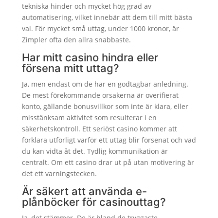
tekniska hinder och mycket hög grad av
automatisering, vilket innebär att dem till mitt bästa
val. För mycket små uttag, under 1000 kronor, är
Zimpler ofta den allra snabbaste.
Har mitt casino hindra eller
försena mitt uttag?
Ja, men endast om de har en godtagbar anledning.
De mest förekommande orsakerna är overifierat
konto, gällande bonusvillkor som inte är klara, eller
misstänksam aktivitet som resulterar i en
säkerhetskontroll. Ett seriöst casino kommer att
förklara utförligt varför ett uttag blir försenat och vad
du kan vidta åt det. Tydlig kommunikation är
centralt. Om ett casino drar ut på utan motivering är
det ett varningstecken.
Är säkert att använda e-
plånböcker för casinouttag?
Ja, det stämmer. De är bland de tryggaste