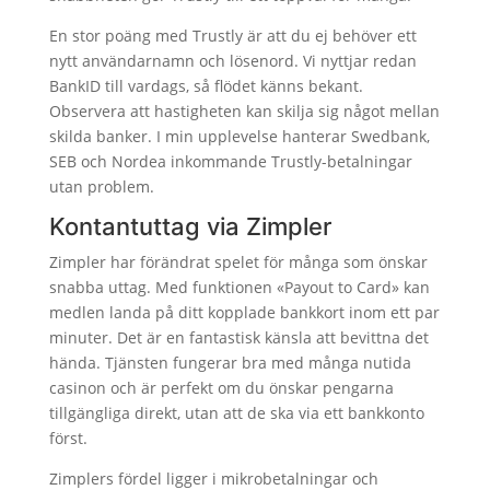
En stor poäng med Trustly är att du ej behöver ett
nytt användarnamn och lösenord. Vi nyttjar redan
BankID till vardags, så flödet känns bekant.
Observera att hastigheten kan skilja sig något mellan
skilda banker. I min upplevelse hanterar Swedbank,
SEB och Nordea inkommande Trustly-betalningar
utan problem.
Kontantuttag via Zimpler
Zimpler har förändrat spelet för många som önskar
snabba uttag. Med funktionen «Payout to Card» kan
medlen landa på ditt kopplade bankkort inom ett par
minuter. Det är en fantastisk känsla att bevittna det
hända. Tjänsten fungerar bra med många nutida
casinon och är perfekt om du önskar pengarna
tillgängliga direkt, utan att de ska via ett bankkonto
först.
Zimplers fördel ligger i mikrobetalningar och