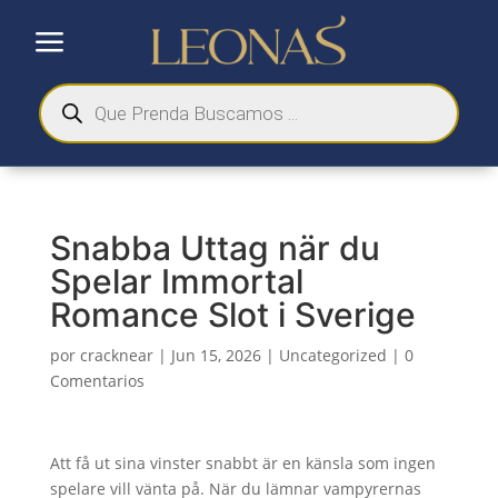
a
Búsqueda
de
productos
Snabba Uttag när du
Spelar Immortal
Romance Slot i Sverige
por
cracknear
|
Jun 15, 2026
|
Uncategorized
|
0
Comentarios
Att få ut sina vinster snabbt är en känsla som ingen
spelare vill vänta på. När du lämnar vampyrernas