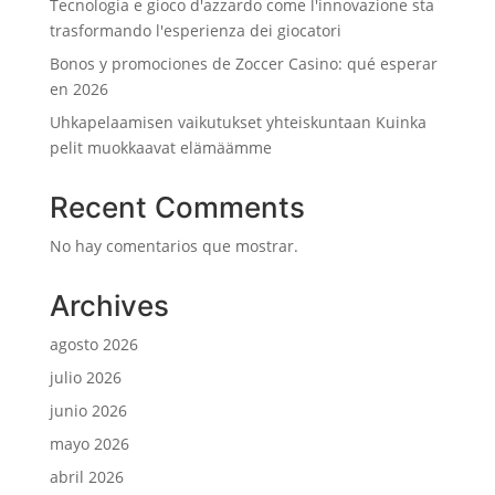
Tecnologia e gioco d'azzardo come l'innovazione sta
trasformando l'esperienza dei giocatori
Bonos y promociones de Zoccer Casino: qué esperar
en 2026
Uhkapelaamisen vaikutukset yhteiskuntaan Kuinka
pelit muokkaavat elämäämme
Recent Comments
No hay comentarios que mostrar.
Archives
agosto 2026
julio 2026
junio 2026
mayo 2026
abril 2026