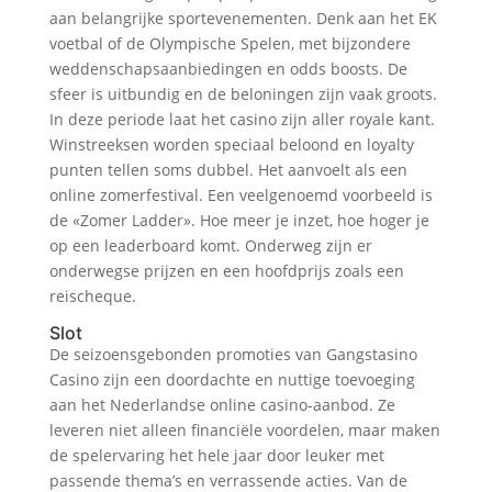
aan belangrijke sportevenementen. Denk aan het EK
voetbal of de Olympische Spelen, met bijzondere
weddenschapsaanbiedingen en odds boosts. De
sfeer is uitbundig en de beloningen zijn vaak groots.
In deze periode laat het casino zijn aller royale kant.
Winstreeksen worden speciaal beloond en loyalty
punten tellen soms dubbel. Het aanvoelt als een
online zomerfestival. Een veelgenoemd voorbeeld is
de «Zomer Ladder». Hoe meer je inzet, hoe hoger je
op een leaderboard komt. Onderweg zijn er
onderwegse prijzen en een hoofdprijs zoals een
reischeque.
Slot
De seizoensgebonden promoties van Gangstasino
Casino zijn een doordachte en nuttige toevoeging
aan het Nederlandse online casino-aanbod. Ze
leveren niet alleen financiële voordelen, maar maken
de spelervaring het hele jaar door leuker met
passende thema’s en verrassende acties. Van de