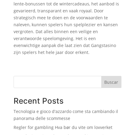
lente-bonussen tot de wintercadeaus, het aanbod is
gevarieerd, transparant en vaak royaal. Door
strategisch mee te doen en de voorwaarden te
naleven, kunnen spelers hun spelplezier en kansen
vergroten. Dat alles binnen een veilige en
verantwoorde speelomgeving. Het is een
evenwichtige aanpak die laat zien dat Gangstasino
zijn spelers het hele jaar door erkent.
Buscar
Recent Posts
Tecnologia e gioco d'azzardo come sta cambiando il
panorama delle scommesse
Regler for gambling Hva bør du vite om lovverket