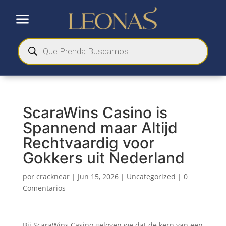
a
Búsqueda
de
productos
ScaraWins Casino is
Spannend maar Altijd
Rechtvaardig voor
Gokkers uit Nederland
por
cracknear
|
Jun 15, 2026
|
Uncategorized
|
0
Comentarios
Bij ScaraWins Casino geloven we dat de kern van een