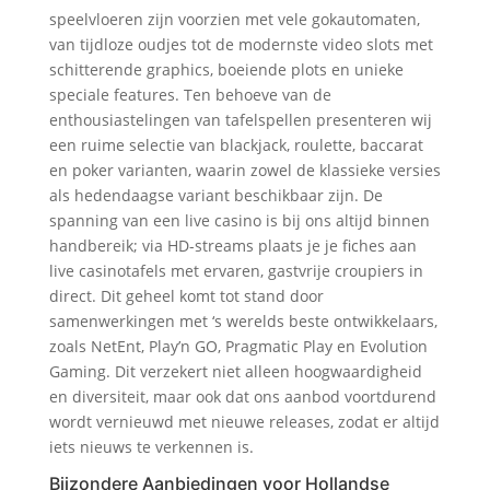
speelvloeren zijn voorzien met vele gokautomaten,
van tijdloze oudjes tot de modernste video slots met
schitterende graphics, boeiende plots en unieke
speciale features. Ten behoeve van de
enthousiastelingen van tafelspellen presenteren wij
een ruime selectie van blackjack, roulette, baccarat
en poker varianten, waarin zowel de klassieke versies
als hedendaagse variant beschikbaar zijn. De
spanning van een live casino is bij ons altijd binnen
handbereik; via HD-streams plaats je je fiches aan
live casinotafels met ervaren, gastvrije croupiers in
direct. Dit geheel komt tot stand door
samenwerkingen met ‘s werelds beste ontwikkelaars,
zoals NetEnt, Play’n GO, Pragmatic Play en Evolution
Gaming. Dit verzekert niet alleen hoogwaardigheid
en diversiteit, maar ook dat ons aanbod voortdurend
wordt vernieuwd met nieuwe releases, zodat er altijd
iets nieuws te verkennen is.
Bijzondere Aanbiedingen voor Hollandse