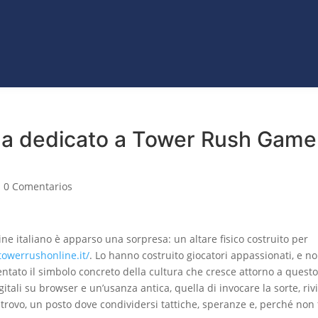
VO
JEANS
ROPA
COLECCIONES
ACCES
ET
CATÁLAGOS
una dedicato a Tower Rush Game
|
0 Comentarios
line italiano è apparso una sorpresa: un altare fisico costruito per
/towerrushonline.it/
. Lo hanno costruito giocatori appassionati, e n
ntato il simbolo concreto della cultura che cresce attorno a questo 
gitali su browser e un’usanza antica, quella di invocare la sorte, riv
 ritrovo, un posto dove condividersi tattiche, speranze e, perché non 