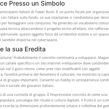
nisce Presso un Simbolo
i partecipanti italiani di Tower Rush. È un punto focale per organizza
ng con l’altare sullo fondo. Le sue istantanee si condividono per des
e o per festeggiare una conquista. Ha generato un vocabolario comu
 tecnica attaccandone il progetto vicino all’altare, che rafforzan
ersonale, questo oggetto fisico dà un’identità visibile e un spazio
i sarebbe dispersa nel cyberspazio.
e la sua Eredita
fortuna? Probabilmente il concetto continuerà a svilupparsi. Magar
un canale specifico o un sito internet «reliquiario» dove condivide
iali nel il gioco stesso, come aree clan modificabili con oggetti
ica, l’eredità primaria del fenomeno è culturale. Ha mostrato la capa
he di gruppo importanti. Converte un hobby in un’esperienza condi
vo e sociale dei giocatori italiani.
iù di una curiosità di gruppo. È l’espressione concreta di come una
polare, psicologia del rituale e cultura digitale. Il frutto è un ico
ento ricorda la dimensione profondamente umana e collettiva del ga