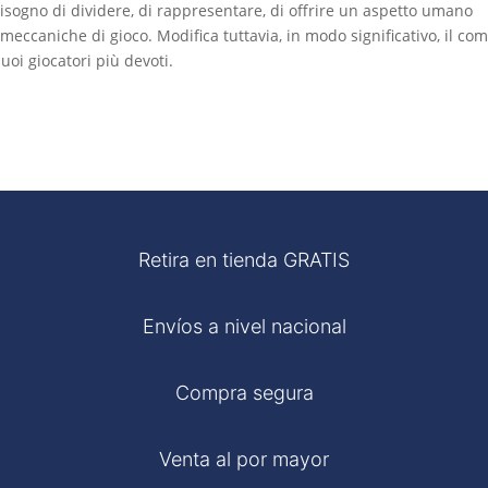
 bisogno di dividere, di rappresentare, di offrire un aspetto umano
 meccaniche di gioco. Modifica tuttavia, in modo significativo, il com
uoi giocatori più devoti.
Retira en tienda GRATIS
Envíos a nivel nacional
Compra segura
Venta al por mayor