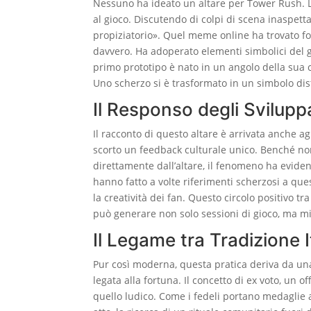
Nessuno ha ideato un altare per Tower Rush. La 
al gioco. Discutendo di colpi di scena inaspetta
propiziatorio». Quel meme online ha trovato 
davvero. Ha adoperato elementi simbolici del gio
primo prototipo è nato in un angolo della sua 
Uno scherzo si è trasformato in un simbolo disti
Il Responso degli Sviluppa
Il racconto di questo altare è arrivata anche 
scorto un feedback culturale unico. Benché non 
direttamente dall’altare, il fenomeno ha eviden
hanno fatto a volte riferimenti scherzosi a que
la creatività dei fan. Questo circolo positivo tr
può generare non solo sessioni di gioco, ma mi
Il Legame tra Tradizione I
Pur così moderna, questa pratica deriva da una 
legata alla fortuna. Il concetto di ex voto, un o
quello ludico. Come i fedeli portano medaglie ai 