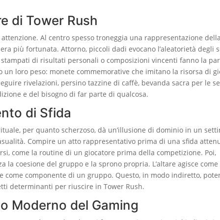
are di Tower Rush
on attenzione. Al centro spesso troneggia una rappresentazione della
ra più fortunata. Attorno, piccoli dadi evocano l’aleatorietà degli s
 stampati di risultati personali o composizioni vincenti fanno la pa
anno un loro peso: monete commemorative che imitano la risorsa di gi
nseguire rivelazioni, persino tazzine di caffè, bevanda sacra per le s
dizione e del bisogno di far parte di qualcosa.
nto di Sfida
ituale, per quanto scherzoso, dà un’illusione di dominio in un sett
o casualità. Compire un atto rappresentativo prima di una sfida atten
arsi, come la routine di un giocatore prima della competizione. Poi,
za la coesione del gruppo e la sprono propria. L’altare agisce come
te come componente di un gruppo. Questo, in modo indiretto, poten
tti determinanti per riuscire in Tower Rush.
nto Moderno del Gaming