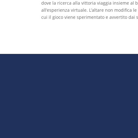
dove la ricerca alla vittoria viaggia insieme al
all’esperienza virtuale. L’altare non modifica le
cui il gioco viene sperimentato e avvertito dai s