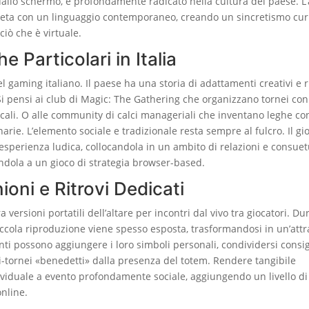
i dallo schermo, è profondamente radicato nella cultura del paese. L’
preta con un linguaggio contemporaneo, creando un sincretismo cur
ciò che è virtuale.
e Particolari in Italia
 gaming italiano. Il paese ha una storia di adattamenti creativi e r
. Si pensi ai club di Magic: The Gathering che organizzano tornei con
locali. O alle community di calci manageriali che inventano leghe co
arie. L’elemento sociale e tradizionale resta sempre al fulcro. Il gi
l’esperienza ludica, collocandola in un ambito di relazioni e consuet
tandola a un gioco di strategia browser-based.
nioni e Ritrovi Dedicati
ra versioni portatili dell’altare per incontri dal vivo tra giocatori. D
piccola riproduzione viene spesso esposta, trasformandosi in un’attr
ti possono aggiungere i loro simboli personali, condividersi consig
ni-tornei «benedetti» dalla presenza del totem. Rendere tangibile
ividuale a evento profondamente sociale, aggiungendo un livello di
online.