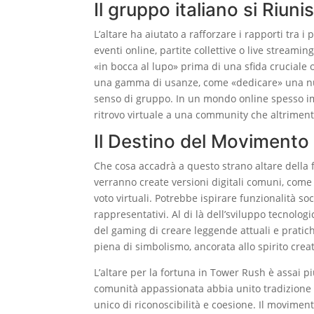
Il gruppo italiano si Riu
L’altare ha aiutato a rafforzare i rapporti tra 
eventi online, partite collettive o live streami
«in bocca al lupo» prima di una sfida crucial
una gamma di usanze, come «dedicare» una nuova
senso di gruppo. In un mondo online spesso imp
ritrovo virtuale a una community che altriment
Il Destino del Movimento 
Che cosa accadrà a questo strano altare della 
verranno create versioni digitali comuni, come 
voto virtuali. Potrebbe ispirare funzionalità soc
rappresentativi. Al di là dell’sviluppo tecnolog
del gaming di creare leggende attuali e pratic
piena di simbolismo, ancorata allo spirito creati
L’altare per la fortuna in Tower Rush è assai p
comunità appassionata abbia unito tradizione po
unico di riconoscibilità e coesione. Il movim