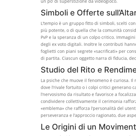
un po’ di superstizione da videogioco.
Simboli e Offerte sull’Alt
L’tempio è un gruppo fitto di simboli, scelti c
più potente, o di quella che la comunità conside
PvP e la speranza di un colpo critico. Immagini
degli ex voto digitali. Inoltre le contributi h
foglietti con piani segrete «sacrificati» per co
di partita. Ciascun oggetto narra di fiducia, de
Studio del Rito e Rendime
La psiche che muove il fenomeno è curiosa. Il r
dove l’rivale fortuito o i colpi critici generan
l’nervosismo da risultato e favorisce a focalizz
condividere collettivamente il cerimonia raffor
«emblema» che rafforza l’personalità del uten
perseveranza e l’approccio ragionato, due aspe
Le Origini di un Movime