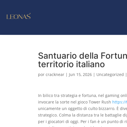
LO NUE
OUTL
Santuario della Fort
territorio italiano
por
cracknear
|
Jun 15, 2026
|
Uncategorized
In bilico tra strategia e fortuna, nel gaming on
invocare la sorte nel gioco Tower Rush
https:/
unicamente un oggetto di culto bizzarro. È dive
strategico. Colma la distanza tra le battaglie di
per i giocatori di oggi. Per i fan è un punto di