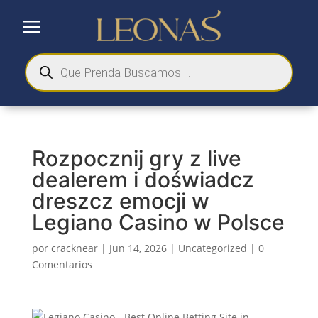
a
Búsqueda
de
productos
Rozpocznij gry z live
dealerem i doświadcz
dreszcz emocji w
Legiano Casino w Polsce
por
cracknear
|
Jun 14, 2026
|
Uncategorized
|
0
Comentarios