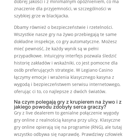
dobrej jakości i z minimalnym opóźnieniem, co ma
znaczenie dla przyjemności, w szczególności w
szybkiej grze w blackjacka.
Dbamy również o bezpieczeństwie i rzetelności.
Wszystkie nasze gry na żywo przebiegają te same
dokładne inspekcje, co gry automatyczne. Możesz
mieć pewność, że każdy wynik są w pełni
przypadkowe. Intuicyjny interfejs pozwala śledzić
historię zakładów i wskaźniki, co jest pomocne dla
osób preferujących strategie. W Legiano Casino
łączymy emocje i wrażenia klasycznego kasyna z
wygodą i bezpieczeństwem serwisu internetowego,
oferując ci to, co najlepsze z dwóch światów.
Na czym polegają gry z krupierem na żywo i z
jakiego powodu zdobyły serca graczy?
Gry z live dealerem to genialne połączenie wygody
gry online z realnością kasyna przy ulicy. Klasyczne
gry online opierają się na programie (RNG), ale tutaj
wszystko odbywa się naprawdę. Prawdziwy człowiek