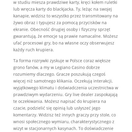
w studiu miesza prawdziwe karty, kręci kołem ruletki
lub wręcza karty do blackjacka. Ty, leżąc na swojej
kanapie, widzisz to wszystko przez transmitowany na
żywo obraz i typujesz za pomocą przycisków na
ekranie. Obecność drugiej osoby i fizyczny sprzęt
gwarantują, że emocje są prawie namacalne. Możesz
ufać procesowi gry, bo na własne oczy obserwujesz
każdy ruch krupiera.
Ta forma rozrywki zyskuje w Polsce coraz większe
grono fanów, a my w Legiano Casino dobrze
rozumiemy dlaczego. Gracze poszukują czegoś
więcej niż samotnego klikania. Oczekują interakcji,
wyjątkowego klimatu i doświadczenia uczestnictwa w
prawdziwym wydarzeniu. Gry live dealer zaspokajają
te oczekiwania. Możesz napisać do krupiera na
czacie, podzielić się opinią lub usłyszeć jego
komentarzy. Widzisz też innych graczy przy stole, co
wnosi społecznego wymiaru, charakterystycznego z
wizyt w stacjonarnych kasynach. To doświadczenie