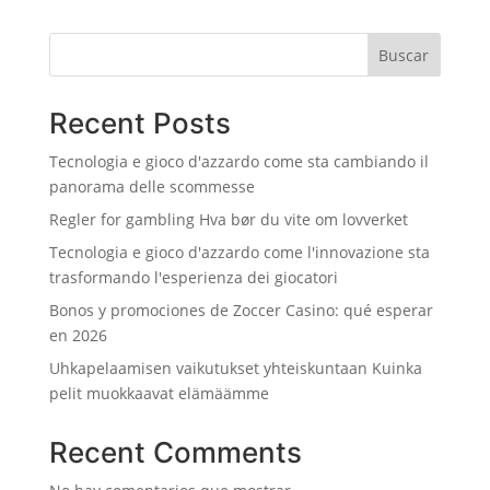
Buscar
Recent Posts
Tecnologia e gioco d'azzardo come sta cambiando il
panorama delle scommesse
Regler for gambling Hva bør du vite om lovverket
Tecnologia e gioco d'azzardo come l'innovazione sta
trasformando l'esperienza dei giocatori
Bonos y promociones de Zoccer Casino: qué esperar
en 2026
Uhkapelaamisen vaikutukset yhteiskuntaan Kuinka
pelit muokkaavat elämäämme
Recent Comments