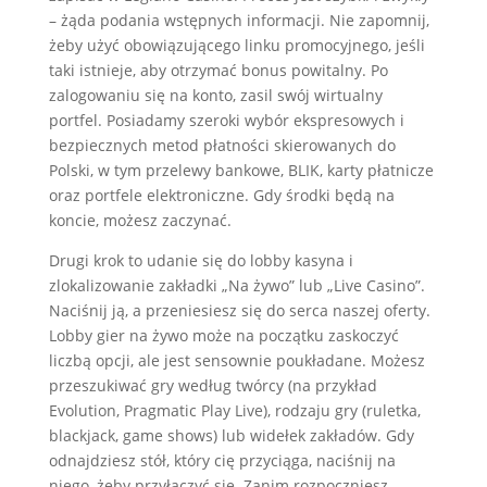
– żąda podania wstępnych informacji. Nie zapomnij,
żeby użyć obowiązującego linku promocyjnego, jeśli
taki istnieje, aby otrzymać bonus powitalny. Po
zalogowaniu się na konto, zasil swój wirtualny
portfel. Posiadamy szeroki wybór ekspresowych i
bezpiecznych metod płatności skierowanych do
Polski, w tym przelewy bankowe, BLIK, karty płatnicze
oraz portfele elektroniczne. Gdy środki będą na
koncie, możesz zaczynać.
Drugi krok to udanie się do lobby kasyna i
zlokalizowanie zakładki „Na żywo” lub „Live Casino”.
Naciśnij ją, a przeniesiesz się do serca naszej oferty.
Lobby gier na żywo może na początku zaskoczyć
liczbą opcji, ale jest sensownie poukładane. Możesz
przeszukiwać gry według twórcy (na przykład
Evolution, Pragmatic Play Live), rodzaju gry (ruletka,
blackjack, game shows) lub widełek zakładów. Gdy
odnajdziesz stół, który cię przyciąga, naciśnij na
niego, żeby przyłączyć się. Zanim rozpoczniesz