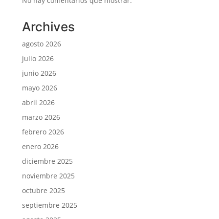
No hay comentarios que mostrar.
Archives
agosto 2026
julio 2026
junio 2026
mayo 2026
abril 2026
marzo 2026
febrero 2026
enero 2026
diciembre 2025
noviembre 2025
octubre 2025
septiembre 2025