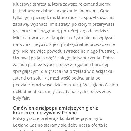
Kluczową strategią, którą zawsze rekomendujemy,
jest odpowiedzialne zarządzanie finansami. Grać
tylko tymi pieniędzmi, które możesz spożytkować na
zabawę. Wyznacz limit straty, po którym przerywasz
grę, oraz limit wygranej, po której się odchodzisz.
Miej na uwadze, że krupier na żywo nie ma wpływu
na wynik – jego rolą jest profesjonalne prowadzenie
gry. Nie ma więc powodu zwracać na niego frustracji.
Uznawaj go jako część całego doświadczenia. Dobrą
zasadą jest też wybór stołów z regułami bardziej
sprzyjającymi dla gracza (na przykład w blackjacku:
„stand on soft 17”, możliwość podwajania po
podziale, możliwość dzielenia kart). W Legiano Casino
dokładnie dobieramy zasady naszych stołów, żeby
były fair.
Omówienie najpopularniejszych gier z
krupierem na żywo w Polsce
Polscy gracze preferują konkretne gry, a my w
Legiano Casino staramy się, żeby nasza oferta je