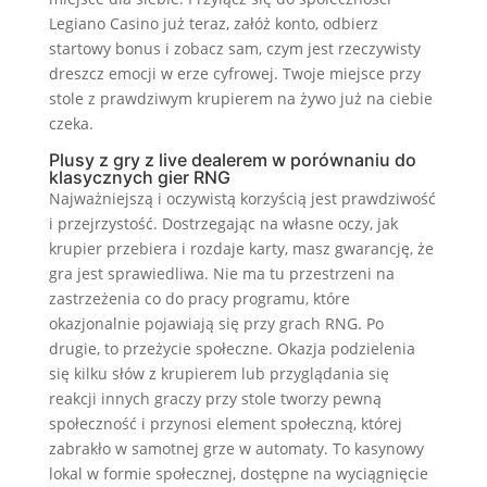
Legiano Casino już teraz, załóż konto, odbierz
startowy bonus i zobacz sam, czym jest rzeczywisty
dreszcz emocji w erze cyfrowej. Twoje miejsce przy
stole z prawdziwym krupierem na żywo już na ciebie
czeka.
Plusy z gry z live dealerem w porównaniu do
klasycznych gier RNG
Najważniejszą i oczywistą korzyścią jest prawdziwość
i przejrzystość. Dostrzegając na własne oczy, jak
krupier przebiera i rozdaje karty, masz gwarancję, że
gra jest sprawiedliwa. Nie ma tu przestrzeni na
zastrzeżenia co do pracy programu, które
okazjonalnie pojawiają się przy grach RNG. Po
drugie, to przeżycie społeczne. Okazja podzielenia
się kilku słów z krupierem lub przyglądania się
reakcji innych graczy przy stole tworzy pewną
społeczność i przynosi element społeczną, której
zabrakło w samotnej grze w automaty. To kasynowy
lokal w formie społecznej, dostępne na wyciągnięcie