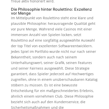
Treue aktiv honoriert wird.
Die Philosophie hinter Roulettino: Exzellenz
vor Menge
Im Mittelpunkt von Roulettino steht eine klare und
plausible Philosophie: herausragende Qualität geht
vor pure Menge. Während viele Casinos mit einer
immensen Anzahl von Spielen locken, setzt
Roulettino auf eine sorgfältig ausgewählte Auswahl
der top Titel von exzellenten Softwareentwicklern.
Jedes Spiel im Portfolio wurde nicht nur nach seiner
Bekanntheit, sondern auch nach seinem
Unterhaltungswert, seiner Grafik, seinen Features
und seiner Fairness ausgewählt. Diese Strategie
garantiert, dass Spieler jederzeit auf Hochwertiges
zugreifen, ohne in einem unüberschaubaren Katalog
stöbern zu müssen. Es ist eine bewusste
Entscheidung für ein maßgeschneidertes Erlebnis,
ähnlich einem vornehmen Club. Diese Philosophie
bezieht sich auch auf den Kundenservice, die
Sicherheitsmaßnahmen und die