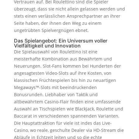
Vertrauen auf. Bei Roulettino sind die Spieler
überzeugt, dass sie nicht allein gelassen werden und
stets einen verlässlichen Ansprechpartner an ihrer
Seite haben, der ihnen den Weg zu einem
ungetrübten Spielvergnügen ebnet.
Das Spielangebot: Ein Universum voller
Vielfältigkeit und Innovation
Die Spielauswahl von Roulettino ist eine
meisterhafte Kombination aus Bewährtem und
Neuerungen. Slot-Fans kommen bei Hunderten der
angesagtesten Video-Slots auf ihre Kosten, von
klassischen Früchtespielen bis hin zu neuartigen
Megaways™-Slots mit beeindruckenden
Bonusrunden. Liebhaber von Taktik und
altbewährtem Casino-Flair finden eine umfassende
Auswahl an Tischspielen wie Blackjack, Roulette und
Baccarat in verschiedenen spannenden Varianten.
Die Hauptattraktion für viele ist indes das Live-
Casino, wo reale, geschulte Dealer via HD-Stream die
Abläufe in Echtzeit leiten und so die echte