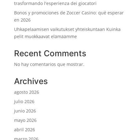
trasformando l'esperienza dei giocatori
Bonos y promociones de Zoccer Casino: qué esperar
en 2026
Uhkapelaamisen vaikutukset yhteiskuntaan Kuinka
pelit muokkaavat elämäämme
Recent Comments
No hay comentarios que mostrar.
Archives
agosto 2026
julio 2026
junio 2026
mayo 2026
abril 2026
marzo 2026