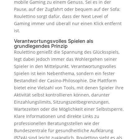
mobile Gaming zu einem Genuss. Sei es in der
Pause, auf der Zugfahrt oder bequem auf der Sofa:
Roulettino sorgt dafür, dass der Next Level of
Gaming immer und überall nur einen Klick entfernt
ist.
Verantwortungsvolles Spielen als
grundlegendes Prinzip
Roulettino genießt die Spannung des Glücksspiels,
legt dabei jedoch immer das Wohlergehen seiner
Spieler in den Mittelpunkt. Verantwortungsvolles
Spielen ist kein Nebenthema, sondern ein fester
Bestandteil der Casino-Philosophie. Die Plattform
bietet eine Vielzahl von Tools, mit denen Spieler ihre
Aktivität selbst kontrollieren können, darunter
Einzahlungslimits, Sitzungszeitbegrenzungen,
Wartezeiten oder die Möglichkeit einer Selbstsperre.
Klare Informationen und direkte Links zu
professionellen Beratungsstellen wie der
Bundeszentrale für gesundheitliche Aufklärung
(BZgA) sind leicht zugänglich. Roulettino sieht es als