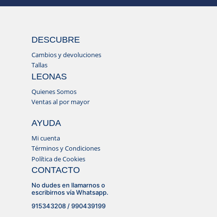
DESCUBRE
Cambios y devoluciones
Tallas
LEONAS
Quienes Somos
Ventas al por mayor
AYUDA
Mi cuenta
Términos y Condiciones
Política de Cookies
CONTACTO
No dudes en llamarnos o
escribirnos vía Whatsapp.
915343208 / 990439199