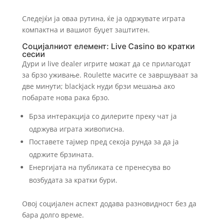
Следејќи ја оваа рутина, ќе ја одржувате играта
компактна и вашиот буџет заштитен.
Социјалниот елемент: Live Casino во кратки
сесии
Дури и live dealer игрите можат да се прилагодат
за брзо уживање. Roulette масите се завршуваат за
две минути; blackjack нуди брзи мешања ако
побарате нова рака брзо.
Брза интеракција со дилерите преку чат ја
одржува играта живописна.
Поставете тајмер пред секоја рунда за да ја
одржите брзината.
Енергијата на публиката се пренесува во
возбудата за кратки бури.
Овој социјален аспект додава разновидност без да
бара долго време.