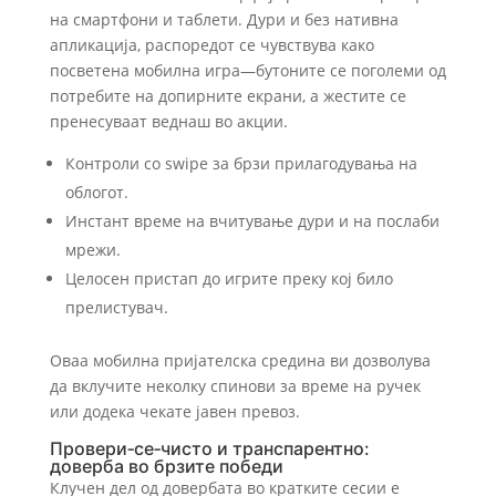
на смартфони и таблети. Дури и без нативна
апликација, распоредот се чувствува како
посветена мобилна игра—бутоните се поголеми од
потребите на допирните екрани, а жестите се
пренесуваат веднаш во акции.
Контроли со swipe за брзи прилагодувања на
облогот.
Инстант време на вчитување дури и на послаби
мрежи.
Целосен пристап до игрите преку кој било
прелистувач.
Оваа мобилна пријателска средина ви дозволува
да вклучите неколку спинови за време на ручек
или додека чекате јавен превоз.
Провери‑се‑чисто и транспарентно:
доверба во брзите победи
Клучен дел од довербата во кратките сесии е