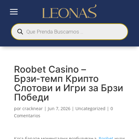
a
Búsqueda
de
productos
Roobet Casino –
Брзи‑темп Крипто
Слотови и Игри за Брзи
Победи
por
cracknear
|
Jun 7, 2026
|
Uncategorized
|
0
Comentarios
Кога барате моментални возбудувања,
Roobet
нуди