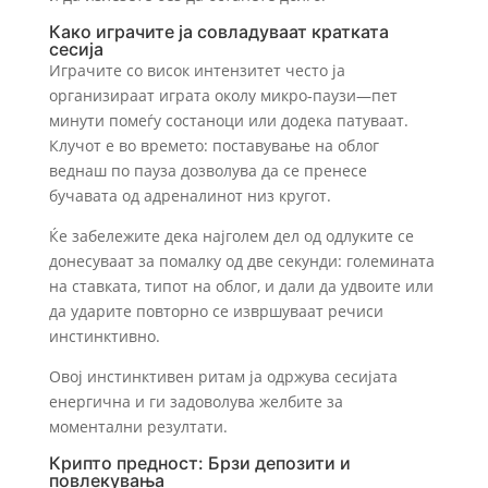
Како играчите ја совладуваат кратката
сесија
Играчите со висок интензитет често ја
организираат играта околу микро‑паузи—пет
минути помеѓу состаноци или додека патуваат.
Клучот е во времето: поставување на облог
веднаш по пауза дозволува да се пренесе
бучавата од адреналинот низ кругот.
Ќе забележите дека најголем дел од одлуките се
донесуваат за помалку од две секунди: големината
на ставката, типот на облог, и дали да удвоите или
да ударите повторно се извршуваат речиси
инстинктивно.
Овој инстинктивен ритам ја одржува сесијата
енергична и ги задоволува желбите за
моментални резултати.
Крипто предност: Брзи депозити и
повлекувања