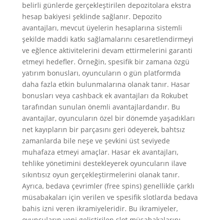
belirli günlerde gerçekleştirilen depozitolara ekstra
hesap bakiyesi şeklinde sağlanır. Depozito
avantajları, mevcut üyelerin hesaplarına sistemli
şekilde maddi katkı sağlamalarını cesaretlendirmeyi
ve eğlence aktivitelerini devam ettirmelerini garanti
etmeyi hedefler. Örneğin, spesifik bir zamana özgü
yatırım bonusları, oyuncuların o gün platformda
daha fazla etkin bulunmalarına olanak tanır. Hasar
bonusları veya cashback ek avantajları da Rokubet
tarafından sunulan önemli avantajlardandır. Bu
avantajlar, oyuncuların özel bir dönemde yaşadıkları
net kayıpların bir parçasını geri ödeyerek, bahtsız
zamanlarda bile neşe ve şevkini üst seviyede
muhafaza etmeyi amaçlar. Hasar ek avantajları,
tehlike yönetimini destekleyerek oyuncuların ilave
sıkıntısız oyun gerçekleştirmelerini olanak tanır.
Ayrıca, bedava çevrimler (free spins) genellikle çarklı
müsabakaları için verilen ve spesifik slotlarda bedava
bahis izni veren ikramiyeleridir. Bu ikramiyeler,
oyuncuların yeni geliştirilen slot müsabakalarını