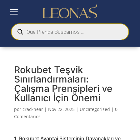
a
Búsqueda
de
productos
Rokubet Teşvik
Sınırlandırmaları:
Çalışma Prensipleri ve
Kullanıcı İçin Önemi
por
cracknear
|
Nov 22, 2025
|
Uncategorized
|
0
Comentarios
1. Rokubet Avantaj Sisteminin Dayanakları ve