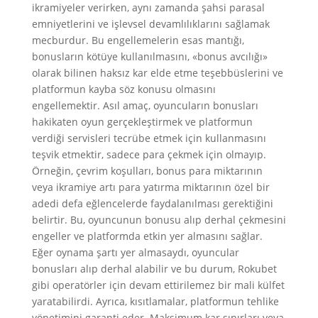
ikramiyeler verirken, aynı zamanda şahsi parasal
emniyetlerini ve işlevsel devamlılıklarını sağlamak
mecburdur. Bu engellemelerin esas mantığı,
bonusların kötüye kullanılmasını, «bonus avcılığı»
olarak bilinen haksız kar elde etme teşebbüslerini ve
platformun kayba söz konusu olmasını
engellemektir. Asıl amaç, oyuncuların bonusları
hakikaten oyun gerçekleştirmek ve platformun
verdiği servisleri tecrübe etmek için kullanmasını
teşvik etmektir, sadece para çekmek için olmayıp.
Örneğin, çevrim koşulları, bonus para miktarının
veya ikramiye artı para yatırma miktarının özel bir
adedi defa eğlencelerde faydalanılması gerektiğini
belirtir. Bu, oyuncunun bonusu alıp derhal çekmesini
engeller ve platformda etkin yer almasını sağlar.
Eğer oynama şartı yer almasaydı, oyuncular
bonusları alıp derhal alabilir ve bu durum, Rokubet
gibi operatörler için devam ettirilemez bir mali külfet
yaratabilirdi. Ayrıca, kısıtlamalar, platformun tehlike
yönetimini garanti eder. Maksimum kar sınırları veya