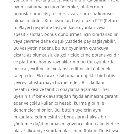
oyun kısıtlamaları tarzı önlemler, platformun
bonuslar aracılığıyla sınırsız zararlara söz konusu
olmasını önler. Kimi oyunlar, başta fazla RTP (Return
to Player) nispetine taşıyan kasa oyunları veya
spesifik slotlar, bonus döndürmesi için sınırlanabilir
veya çevrime daha düşük yüzdede pay sağlayabilir.
Bu vaziyetin nedeni, bu tür oyunların oyuncuya
ekstra az olumsuzlukla gelir elde etme potansiyelidir
ve platform, bonus kaynaklarının bu tür oyunlarda
hızlıca çevrilmesini ve tahsil edilmesini önlemek
talep eder. Ek olarak, kısıtlamalar objektif bir bahis
çevreyi oluşturmaya hizmet eder. Birli kullanıcı
hesabı ilkesi ve tanıtıcı onaylama aşamaları, her
üyenin sırf bir ek avantajdan faydalanmasını garanti
eder ve çoklu kullanıcı hesabı kurma gibi hile
denemelerini önler. Bu, bütün üyelerin aynı
imkanlara edinmesini ve bonusların haksız bir
yöntemle dağıtılmamasını güvence altına alır. Netice
olarak, ikramiye sınırlamaları, hem Rokubet’in işlevsel