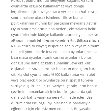
Rokubet platformunda hediyeler, çoğunlukla tüm
oyunlarda özgürce kullanılamaz veya döngü
koşullarına eşit düzeyde katkı vermez. Bu hal, «oyun
sınırlamaları» olarak isimlendirilir ve bonus
politikalarının mühim bir parçasını meydana getirir.
Oyun sınırlamalarının ana nedeni, ekstraların belirli
oyun türlerinde kötüye kullanılmasını engellemek ve
altyapının mali tehlikesini yönetmektir. Bilhassa fazla
RTP (Return to Player) nispetine sahip veya minimum
tehlikeli yöntemlerle icra edilebilen oyunlar (mesela,
bazı masa oyunları, canlı casino oyunları), bonus
döngüsüne daha az katkı sunabilir veya eksiksiz
dışlanabilir. Söz gelimi, bir bonusun dönüşüm kuralı
sıklıkla slot oyunlarında %100 katkı sunarken, rulet
veya blackjack gibi oyunlarda bu nispet %10 veya
%20’ye düşürülebilir. Bu vaziyet, iştirakçilerin bonus
çevrimini tamamlamak için bu tür oyunlarda çok
daha çok bahis yapması gerektiği ifade eder. Bazı
durumlarda ise, özgü oyunlar bonus paralarıyla
eğlenmek için eksiksiz men edilebilir. Bu yasaklı