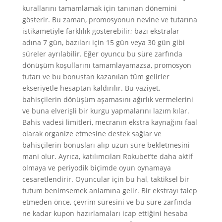
kurallarını tamamlamak için tanınan dönemini
gösterir. Bu zaman, promosyonun nevine ve tutarına
istikametiyle farklılık gösterebilir; bazı ekstralar
adına 7 gün, bazıları için 15 gün veya 30 gün gibi
süreler ayrılabilir. Eğer oyuncu bu süre zarfında
dönüşüm koşullarını tamamlayamazsa, promosyon
tutarı ve bu bonustan kazanılan tüm gelirler
ekseriyetle hesaptan kaldırılır. Bu vaziyet,
bahisçilerin dönüşüm aşamasını ağırlık vermelerini
ve buna elverişli bir kurgu yapmalarını lazım kılar.
Bahis vadesi limitleri, mecranın ekstra kaynağını faal
olarak organize etmesine destek sağlar ve
bahisçilerin bonusları alıp uzun süre bekletmesini
mani olur. Ayrıca, katılımcıları Rokubet’te daha aktif
olmaya ve periyodik biçimde oyun oynamaya
cesaretlendirir. Oyuncular için bu hal, taktiksel bir
tutum benimsemek anlamına gelir. Bir ekstrayı talep
etmeden önce, çevrim süresini ve bu süre zarfında
ne kadar kupon hazırlamaları icap ettiğini hesaba