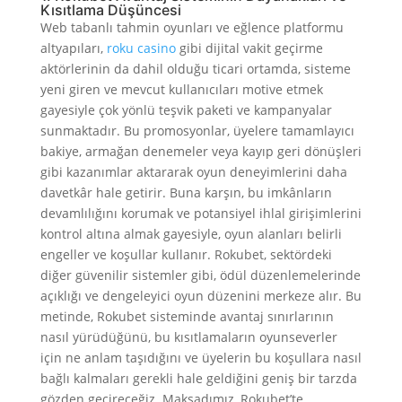
Kısıtlama Düşüncesi
Web tabanlı tahmin oyunları ve eğlence platformu
altyapıları,
roku casino
gibi dijital vakit geçirme
aktörlerinin da dahil olduğu ticari ortamda, sisteme
yeni giren ve mevcut kullanıcıları motive etmek
gayesiyle çok yönlü teşvik paketi ve kampanyalar
sunmaktadır. Bu promosyonlar, üyelere tamamlayıcı
bakiye, armağan denemeler veya kayıp geri dönüşleri
gibi kazanımlar aktararak oyun deneyimlerini daha
davetkâr hale getirir. Buna karşın, bu imkânların
devamlılığını korumak ve potansiyel ihlal girişimlerini
kontrol altına almak gayesiyle, oyun alanları belirli
engeller ve koşullar kullanır. Rokubet, sektördeki
diğer güvenilir sistemler gibi, ödül düzenlemelerinde
açıklığı ve dengeleyici oyun düzenini merkeze alır. Bu
metinde, Rokubet sisteminde avantaj sınırlarının
nasıl yürüdüğünü, bu kısıtlamaların oyunseverler
için ne anlam taşıdığını ve üyelerin bu koşullara nasıl
bağlı kalmaları gerekli hale geldiğini geniş bir tarzda
gözden geçireceğiz. Maksadımız, Rokubet’te