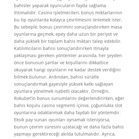
bahisler yaparak oyuncuların fayda sağlama
ihtimalidir. Casino işletmecileri, bonus miktarlarının
bu tip oyunlarda kolayca çevrilmesini önlemek ister.
Bu sebeple, bonus çevrimini sonuçlandırırken masa
oyunlarına geçmek, epey daha uzun bir periyot ve
daha yüksek bir toplam bahis miktarı talep edebilir.
Katılımcıların bahisi sonuçlandırırken itinayla
yaklaşması gereken yöntemler arasında, her şeyden
önce bonusun şartlar ve koşullarını dikkatlice
okuyarak hangi oyunların ne kadar destek verdiğini
bilmek bulunur. Ardından, bahisi süratle
sonuçlandırmak gayesiyle yüksek katkı sağlayan
oyunlara yönelmek isabetli olacaktır. Örneğin,
Rokubet’in bonus sunumlarını değerlendirirken, eğer
bahis koşulu casino segmenti içinse, çoğunlukla slot
oyunlarına odaklanmak daha faydalı bir yöntemdir.
Eksik pay sunan oyunları oynamak isteniyorsa,
bunun çevrim süresini uzatacağı ve daha fazla bahis
yapmayı gerektireceği akılda tutulmalıdır. Ayrıca,