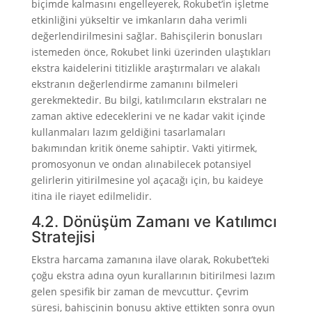
biçimde kalmasını engelleyerek, Rokubet’in işletme
etkinliğini yükseltir ve imkanların daha verimli
değerlendirilmesini sağlar. Bahisçilerin bonusları
istemeden önce, Rokubet linki üzerinden ulaştıkları
ekstra kaidelerini titizlikle araştırmaları ve alakalı
ekstranın değerlendirme zamanını bilmeleri
gerekmektedir. Bu bilgi, katılımcıların ekstraları ne
zaman aktive edeceklerini ve ne kadar vakit içinde
kullanmaları lazım geldiğini tasarlamaları
bakımından kritik öneme sahiptir. Vakti yitirmek,
promosyonun ve ondan alınabilecek potansiyel
gelirlerin yitirilmesine yol açacağı için, bu kaideye
itina ile riayet edilmelidir.
4.2. Dönüşüm Zamanı ve Katılımcı
Stratejisi
Ekstra harcama zamanına ilave olarak, Rokubet’teki
çoğu ekstra adına oyun kurallarının bitirilmesi lazım
gelen spesifik bir zaman de mevcuttur. Çevrim
süresi, bahisçinin bonusu aktive ettikten sonra oyun