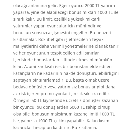
olacağı anlamına gelir. Eğer oyuncu 2000 TL yatırım
yaparsa, yine de alabileceği bonus miktarı 1000 TL ile
sınırlı kalır. Bu limit, özellikle yüksek miktarlı
yatırımlar yapan oyuncular için mühimdir ve
bonusun sonsuzca şişmesini engeller. Bu benzeri
kısıtlamalar, Rokubet gibi işletmecilerin teşvik
maliyetlerini daha verimli yönetmelerine olanak tanır
ve her oyuncunun tespit edilen adil sınırlar
içerisinde bonuslardan istifade etmesini mümkün
kılar. Azami kâr kısıtı ise, bir bonustan elde edilen
kazançların ne kadarının nakde dönüştürülebilirliğini
saptayan bir sınırlamadır. Bu, başta olmak üzere
bedava dönüşler veya yatırımsız bonuslar gibi daha
az risk içeren promosyonlar için sık sık icra edilir.
Örneğin, 50 TL kıymetinde ücretsiz dönüşler kazanan
bir oyuncu, bu dönüşlerden 5000 TL sahip olmuş
olsa bile, bonusun maksimum kazanç limiti 1000 TL
ise, yalnızca 1000 TL çekim yapabilir. Kalan kısım
kazançlar hesaptan kaldırılır. Bu kısıtlama,