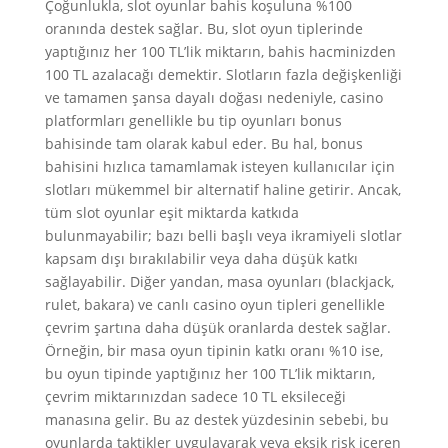
Çoğunlukla, slot oyunlar bahis koşuluna %100
oranında destek sağlar. Bu, slot oyun tiplerinde
yaptığınız her 100 TL’lik miktarın, bahis hacminizden
100 TL azalacağı demektir. Slotların fazla değişkenliği
ve tamamen şansa dayalı doğası nedeniyle, casino
platformları genellikle bu tip oyunları bonus
bahisinde tam olarak kabul eder. Bu hal, bonus
bahisini hızlıca tamamlamak isteyen kullanıcılar için
slotları mükemmel bir alternatif haline getirir. Ancak,
tüm slot oyunlar eşit miktarda katkıda
bulunmayabilir; bazı belli başlı veya ikramiyeli slotlar
kapsam dışı bırakılabilir veya daha düşük katkı
sağlayabilir. Diğer yandan, masa oyunları (blackjack,
rulet, bakara) ve canlı casino oyun tipleri genellikle
çevrim şartına daha düşük oranlarda destek sağlar.
Örneğin, bir masa oyun tipinin katkı oranı %10 ise,
bu oyun tipinde yaptığınız her 100 TL’lik miktarın,
çevrim miktarınızdan sadece 10 TL eksileceği
manasına gelir. Bu az destek yüzdesinin sebebi, bu
oyunlarda taktikler uygulayarak veya eksik risk içeren