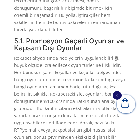
tercihlerini buna göre icra etmesi, bonus
dönüşümünü başarılı bir biçimde bitirmek için
önemli bir aşamadır. Bu yolla, iştirakçiler hem
vakitlerini hem de bonus bakiyelerini en randımanlı
tarzda yararlanabilirler.
5.1. Promosyon Geçerli Oyunlar ve
Kapsam Dışı Oyunlar
Rokubet altyapısında hediyelerin uygulanabilirliği,
büyük ölçüde icra edilecek oyun türlerine ilişkilidir.
Her bonusun şahsi koşullar ve koşullar belgesinde,
hangi oyunların bonus çevrimine katkı sunduğu veya
hangi oyunların tamamen hariç tutulduğu açıkça
belirtilir. Sıklıkla, Rokubet’teki slot oyunları, bonus
0
dönüşümüne %100 oranında katkı sunan ana oyun
grubudur. Bu, katılımcıların ekstralarını slotlarda
yararlanarak dönüşüm kurallarını en süratli tarzda
uygulayabilecekleri ifade eder. Ancak, bazı fazla
RTP’ye malik veya jackpot slotları gibi hususi slot
oyunları, bonus çevriminden eksiksiz dışlanabilir