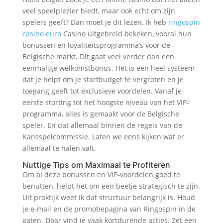
veel speelplezier biedt, maar ook echt om zijn
spelers geeft? Dan moet je dit lezen. Ik heb
ringospin
casino euro
Casino uitgebreid bekeken, vooral hun
bonussen en loyaliteitsprogramma’s voor de
Belgische markt. Dit gaat veel verder dan een
eenmalige welkomstbonus. Het is een heel systeem
dat je helpt om je startbudget te vergroten en je
toegang geeft tot exclusieve voordelen. Vanaf je
eerste storting tot het hoogste niveau van het VIP-
programma, alles is gemaakt voor de Belgische
speler. En dat allemaal binnen de regels van de
Kansspelcommissie. Laten we eens kijken wat er
allemaal te halen valt.
Nuttige Tips om Maximaal te Profiteren
Om al deze bonussen en VIP-voordelen goed te
benutten, helpt het om een beetje strategisch te zijn.
Uit praktijk weet ik dat structuur belangrijk is. Houd
je e-mail en de promotiepagina van Ringospin in de
gaten. Daar vind je vaak kortdurende acties. Zet een