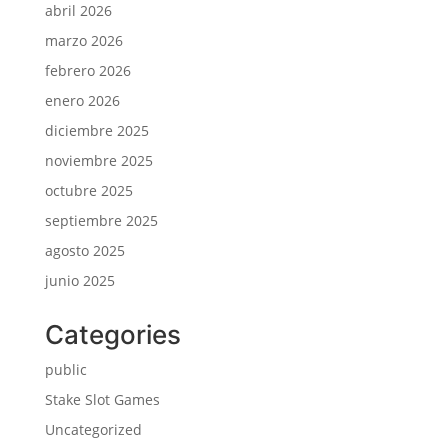
abril 2026
marzo 2026
febrero 2026
enero 2026
diciembre 2025
noviembre 2025
octubre 2025
septiembre 2025
agosto 2025
junio 2025
Categories
public
Stake Slot Games
Uncategorized