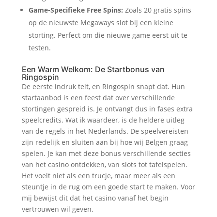
Game-Specifieke Free Spins:
Zoals 20 gratis spins
op de nieuwste Megaways slot bij een kleine
storting. Perfect om die nieuwe game eerst uit te
testen.
Een Warm Welkom: De Startbonus van
Ringospin
De eerste indruk telt, en Ringospin snapt dat. Hun
startaanbod is een feest dat over verschillende
stortingen gespreid is. Je ontvangt dus in fases extra
speelcredits. Wat ik waardeer, is de heldere uitleg
van de regels in het Nederlands. De speelvereisten
zijn redelijk en sluiten aan bij hoe wij Belgen graag
spelen. Je kan met deze bonus verschillende secties
van het casino ontdekken, van slots tot tafelspelen.
Het voelt niet als een trucje, maar meer als een
steuntje in de rug om een goede start te maken. Voor
mij bewijst dit dat het casino vanaf het begin
vertrouwen wil geven.