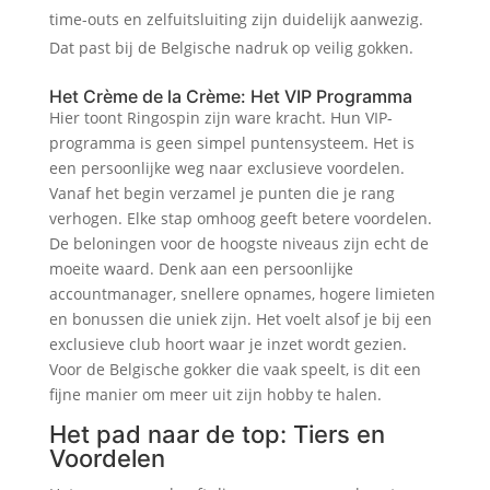
time-outs en zelfuitsluiting zijn duidelijk aanwezig.
Dat past bij de Belgische nadruk op veilig gokken.
Het Crème de la Crème: Het VIP Programma
Hier toont Ringospin zijn ware kracht. Hun VIP-
programma is geen simpel puntensysteem. Het is
een persoonlijke weg naar exclusieve voordelen.
Vanaf het begin verzamel je punten die je rang
verhogen. Elke stap omhoog geeft betere voordelen.
De beloningen voor de hoogste niveaus zijn echt de
moeite waard. Denk aan een persoonlijke
accountmanager, snellere opnames, hogere limieten
en bonussen die uniek zijn. Het voelt alsof je bij een
exclusieve club hoort waar je inzet wordt gezien.
Voor de Belgische gokker die vaak speelt, is dit een
fijne manier om meer uit zijn hobby te halen.
Het pad naar de top: Tiers en
Voordelen