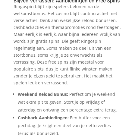
Blijven Verrassen: Aanbiedingen en Free Spins
Ringospin blijft zijn spelers belonen na de
welkomstbonus. Het casino blijft continu actief met
verse acties. Denk aan wekelijkse reload bonussen,
cashbackacties en themapromoties rond feestdagen.
Maar eerlijk is eerlijk, waar bijna iedereen vrolijk van
wordt, zijn gratis spins. Die geeft Ringospin
regelmatig aan. Soms maken ze deel uit van een
stortbonus, soms krijg je ze onverwachts als
verrassing. Deze free spins zijn meestal voor
populaire slots, dus je kunt flinke winsten maken
zonder je eigen geld te gebruiken. Het maakt het
spelen leuk en verrassend.
Weekend Reload Bonus:
Perfect om je weekend
wat extra pit te geven. Stort je op vrijdag of
zaterdag en ontvang een percentage extra terug.
Cashback Aanbiedingen:
Een buffer voor een
pechdag. Je krijgt een deel van je netto verlies
terug als bonusgeld.