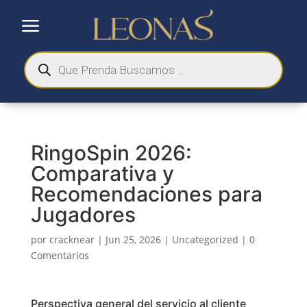
a
Búsqueda
de
productos
RingoSpin 2026:
Comparativa y
Recomendaciones para
Jugadores
por
cracknear
|
Jun 25, 2026
|
Uncategorized
|
0
Comentarios
Perspectiva general del servicio al cliente