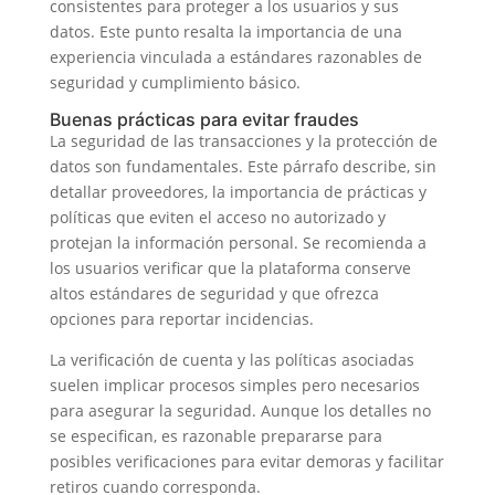
consistentes para proteger a los usuarios y sus
datos. Este punto resalta la importancia de una
experiencia vinculada a estándares razonables de
seguridad y cumplimiento básico.
Buenas prácticas para evitar fraudes
La seguridad de las transacciones y la protección de
datos son fundamentales. Este párrafo describe, sin
detallar proveedores, la importancia de prácticas y
políticas que eviten el acceso no autorizado y
protejan la información personal. Se recomienda a
los usuarios verificar que la plataforma conserve
altos estándares de seguridad y que ofrezca
opciones para reportar incidencias.
La verificación de cuenta y las políticas asociadas
suelen implicar procesos simples pero necesarios
para asegurar la seguridad. Aunque los detalles no
se especifican, es razonable prepararse para
posibles verificaciones para evitar demoras y facilitar
retiros cuando corresponda.