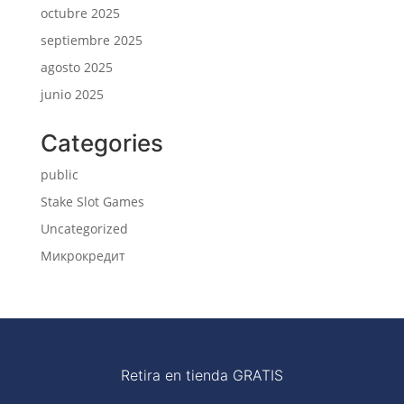
octubre 2025
septiembre 2025
agosto 2025
junio 2025
Categories
public
Stake Slot Games
Uncategorized
Микрокредит
Retira en tienda GRATIS