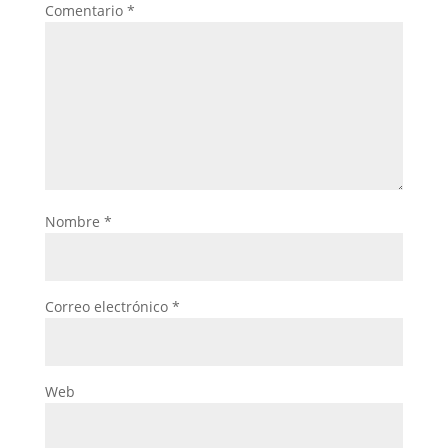
Comentario
*
Nombre
*
Correo electrónico
*
Web