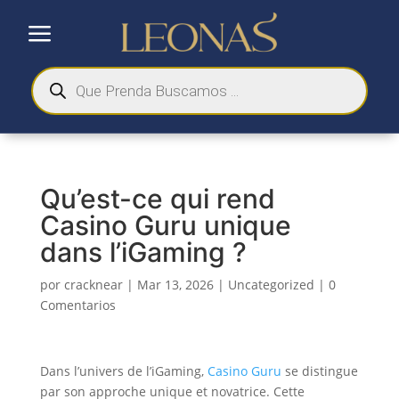
a
Búsqueda
de
productos
Qu’est-ce qui rend
Casino Guru unique
dans l’iGaming ?
por
cracknear
|
Mar 13, 2026
|
Uncategorized
|
0
Comentarios
Dans l’univers de l’iGaming,
Casino Guru
se distingue
par son approche unique et novatrice. Cette