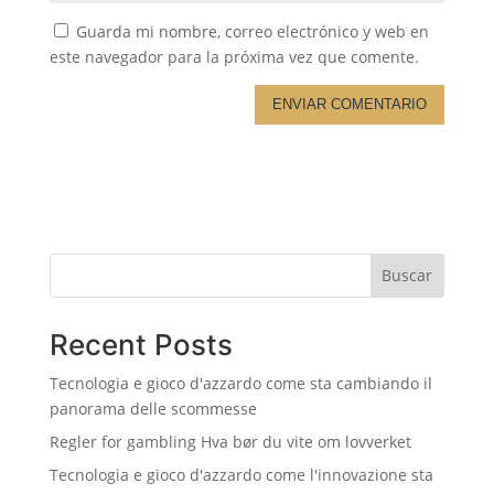
Guarda mi nombre, correo electrónico y web en
este navegador para la próxima vez que comente.
Buscar
Recent Posts
Tecnologia e gioco d'azzardo come sta cambiando il
panorama delle scommesse
Regler for gambling Hva bør du vite om lovverket
Tecnologia e gioco d'azzardo come l'innovazione sta