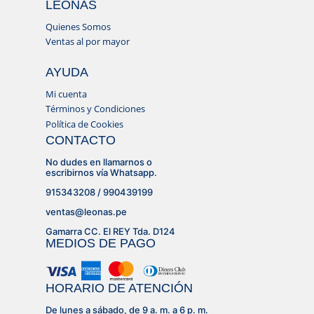
LEONAS
Quienes Somos
Ventas al por mayor
AYUDA
Mi cuenta
Términos y Condiciones
Política de Cookies
CONTACTO
No dudes en llamarnos o
escribirnos vía Whatsapp.
915343208 / 990439199
ventas@leonas.pe
Gamarra CC. El REY Tda. D124
MEDIOS DE PAGO
HORARIO DE ATENCIÓN
De lunes a sábado, de 9 a. m. a 6 p. m.