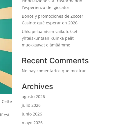
l'innovazione sta trasformando
l'esperienza dei giocatori
Bonos y promociones de Zoccer
Casino: qué esperar en 2026
Uhkapelaamisen vaikutukset
yhteiskuntaan Kuinka pelit
muokkaavat elämäämme
Recent Comments
No hay comentarios que mostrar.
Archives
agosto 2026
. Cette
julio 2026
s
junio 2026
if est
mayo 2026