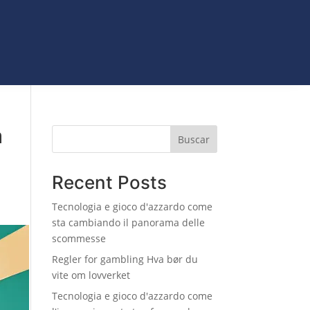
ORIOS
a
Buscar
Recent Posts
Tecnologia e gioco d'azzardo come
sta cambiando il panorama delle
scommesse
Regler for gambling Hva bør du
vite om lovverket
Tecnologia e gioco d'azzardo come