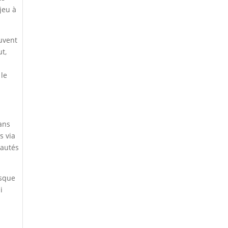
jeu à
uvent
t,
 le
sans
s via
eautés
esque
i