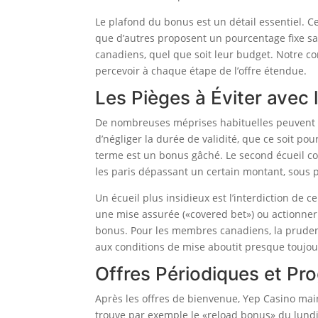
Le plafond du bonus est un détail essentiel. C
que d’autres proposent un pourcentage fixe san
canadiens, quel que soit leur budget. Notre c
percevoir à chaque étape de l’offre étendue.
Les Pièges à Éviter avec
De nombreuses méprises habituelles peuvent am
d’négliger la durée de validité, que ce soit po
terme est un bonus gâché. Le second écueil co
les paris dépassant un certain montant, sous pe
Un écueil plus insidieux est l’interdiction de c
une mise assurée («covered bet») ou actionner 
bonus. Pour les membres canadiens, la prudenc
aux conditions de mise aboutit presque toujou
Offres Périodiques et 
Après les offres de bienvenue, Yep Casino mai
trouve par exemple le «reload bonus» du lundi,