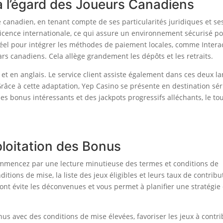
à l’égard des Joueurs Canadiens
é canadien, en tenant compte de ses particularités juridiques et se
licence internationale, ce qui assure un environnement sécurisé po
el pour intégrer les méthodes de paiement locales, comme Interac
rs canadiens. Cela allège grandement les dépôts et les retraits.
 et en anglais. Le service client assiste également dans ces deux l
Grâce à cette adaptation, Yep Casino se présente en destination sé
es bonus intéressants et des jackpots progressifs alléchants, le to
loitation des Bonus
commencez par une lecture minutieuse des termes et conditions de
tions de mise, la liste des jeux éligibles et leurs taux de contribu
mont évite les déconvenues et vous permet à planifier une stratégie
us avec des conditions de mise élevées, favoriser les jeux à contri