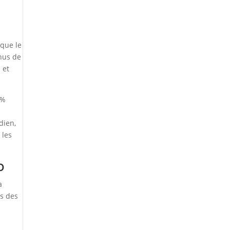
ique le
onus de
 et
0%
dien,
 les
o
a
es des