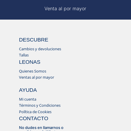
Venta al por mayor
DESCUBRE
Cambios y devoluciones
Tallas
LEONAS
Quienes Somos
Ventas al por mayor
AYUDA
Mi cuenta
Términos y Condiciones
Política de Cookies
CONTACTO
No dudes en llamarnos o