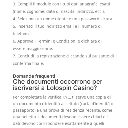
Compili il modulo con i tuoi dati anagrafici esatti
(nome, cognome, data di nascita, indirizzo, ecc.).
Seleziona un nome utente e una password sicura.
Inserisci il tuo indirizzo email e il numero di
telefono.
Approva i Termini e Condizioni e dichiara di
essere maggiorenne.
Concludi la registrazione cliccando sul pulsante di
conferma finale.
Domande frequenti
Che documenti occorrono per
iscriversi a Lolospin Casino?
Per completare la verifica KYC, ti serve una copia di
un documento d’identità accettato (carta d’identità o
passaporto) e una prova di residenza recente, come
una bolletta. I documenti devono essere chiari e i
dati devono corrispondere esattamente a quelli