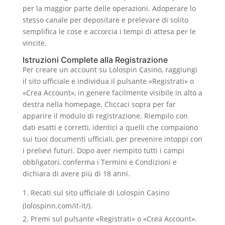
per la maggior parte delle operazioni. Adoperare lo
stesso canale per depositare e prelevare di solito
semplifica le cose e accorcia i tempi di attesa per le
vincite.
Istruzioni Complete alla Registrazione
Per creare un account su Lolospin Casino, raggiungi
il sito ufficiale e individua il pulsante «Registrati» o
«Crea Account», in genere facilmente visibile in alto a
destra nella homepage. Cliccaci sopra per far
apparire il modulo di registrazione. Riempilo con
dati esatti e corretti, identici a quelli che compaiono
sui tuoi documenti ufficiali, per prevenire intoppi con
i prelievi futuri. Dopo aver riempito tutti i campi
obbligatori, conferma i Termini e Condizioni e
dichiara di avere più di 18 anni.
Recati sul sito ufficiale di Lolospin Casino
(lolospinn.com/it-it/).
Premi sul pulsante «Registrati» o «Crea Account».