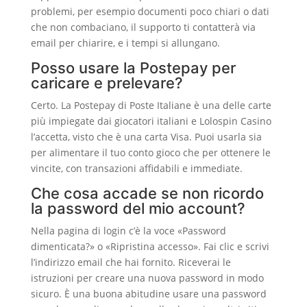
problemi, per esempio documenti poco chiari o dati
che non combaciano, il supporto ti contatterà via
email per chiarire, e i tempi si allungano.
Posso usare la Postepay per
caricare e prelevare?
Certo. La Postepay di Poste Italiane è una delle carte
più impiegate dai giocatori italiani e Lolospin Casino
l’accetta, visto che è una carta Visa. Puoi usarla sia
per alimentare il tuo conto gioco che per ottenere le
vincite, con transazioni affidabili e immediate.
Che cosa accade se non ricordo
la password del mio account?
Nella pagina di login c’è la voce «Password
dimenticata?» o «Ripristina accesso». Fai clic e scrivi
l’indirizzo email che hai fornito. Riceverai le
istruzioni per creare una nuova password in modo
sicuro. È una buona abitudine usare una password