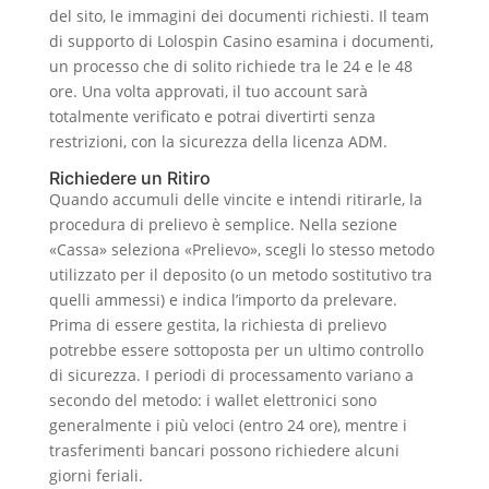
del sito, le immagini dei documenti richiesti. Il team
di supporto di Lolospin Casino esamina i documenti,
un processo che di solito richiede tra le 24 e le 48
ore. Una volta approvati, il tuo account sarà
totalmente verificato e potrai divertirti senza
restrizioni, con la sicurezza della licenza ADM.
Richiedere un Ritiro
Quando accumuli delle vincite e intendi ritirarle, la
procedura di prelievo è semplice. Nella sezione
«Cassa» seleziona «Prelievo», scegli lo stesso metodo
utilizzato per il deposito (o un metodo sostitutivo tra
quelli ammessi) e indica l’importo da prelevare.
Prima di essere gestita, la richiesta di prelievo
potrebbe essere sottoposta per un ultimo controllo
di sicurezza. I periodi di processamento variano a
secondo del metodo: i wallet elettronici sono
generalmente i più veloci (entro 24 ore), mentre i
trasferimenti bancari possono richiedere alcuni
giorni feriali.