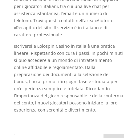
per i giocatori italiani, tra cui una live chat per
assistenza istantanea, l’email e un numero di
telefono. Trovi questi contatti nell’area «Aiuto» o
«Recapiti» del sito. Il servizio è in italiano e di
carattere professionale.
Iscriversi a Lolospin Casino in Italia è una pratica
lineare. Rispettando con cura i passi, in pochi minuti
si può accedere a un mondo di intrattenimento
online affidabile e regolamentato. Dalla
preparazione dei documenti alla selezione del
bonus, fino al primo ritiro, ogni fase è studiata per
un’esperienza semplice e tutelata. Ricordando
l’importanza del gioco responsabile e della conferma
del conto, i nuovi giocatori possono iniziare la loro
esperienza con serenità e divertimento.