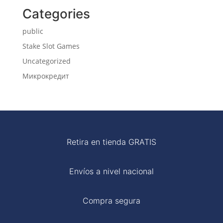
Categories
public
Stake Slot Games
Uncategorized
Микрокредит
Retira en tienda GRATIS
Envíos a nivel nacional
Compra segura