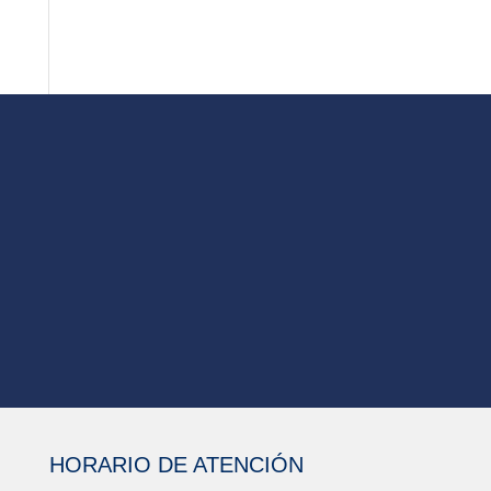
HORARIO DE ATENCIÓN