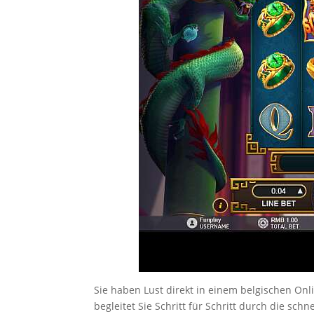
Sie haben Lust direkt in einem belgischen Onl
begleitet Sie Schritt für Schritt durch die s