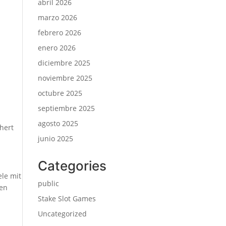
abril 2026
marzo 2026
febrero 2026
enero 2026
diciembre 2025
noviembre 2025
octubre 2025
septiembre 2025
agosto 2025
hert
junio 2025
Categories
ele mit
public
ken
Stake Slot Games
Uncategorized