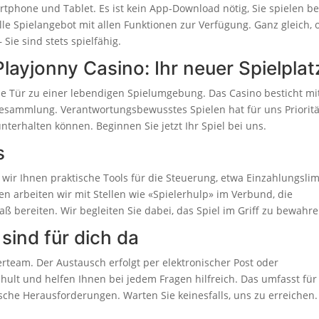
rtphone und Tablet. Es ist kein App-Download nötig, Sie spielen 
le Spielangebot mit allen Funktionen zur Verfügung. Ganz gleich, 
Sie sind stets spielfähig.
layjonny Casino: Ihr neuer Spielplat
die Tür zu einer lebendigen Spielumgebung. Das Casino besticht mi
esammlung. Verantwortungsbewusstes Spielen hat für uns Prioritä
terhalten können. Beginnen Sie jetzt Ihr Spiel bei uns.
s
 wir Ihnen praktische Tools für die Steuerung, etwa Einzahlungslim
en arbeiten wir mit Stellen wie «Spielerhulp» im Verbund, die
paß bereiten. Wir begleiten Sie dabei, das Spiel im Griff zu bewahre
sind für dich da
erteam. Der Austausch erfolgt per elektronischer Post oder
chult und helfen Ihnen bei jedem Fragen hilfreich. Das umfasst für
che Herausforderungen. Warten Sie keinesfalls, uns zu erreichen.