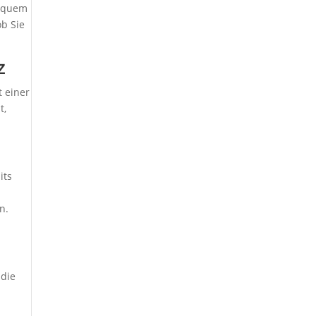
bequem
ob Sie
z
t einer
t,
its
n.
 die