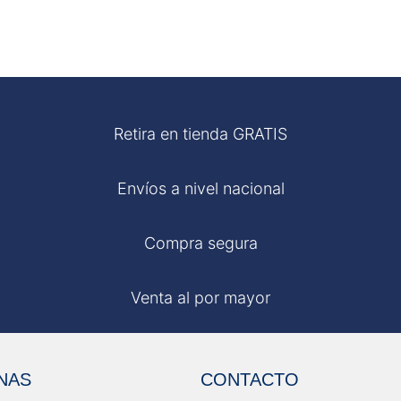
Retira en tienda GRATIS
Envíos a nivel nacional
Compra segura
Venta al por mayor
NAS
CONTACTO