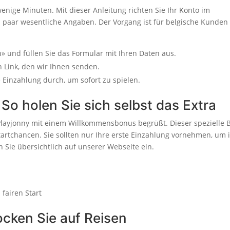
enige Minuten. Mit dieser Anleitung richten Sie Ihr Konto im
 paar wesentliche Angaben. Der Vorgang ist für belgische Kunden
n» und füllen Sie das Formular mit Ihren Daten aus.
n Link, den wir Ihnen senden.
e Einzahlung durch, um sofort zu spielen.
o holen Sie sich selbst das Extra
 Playjonny mit einem Willkommensbonus begrüßt. Dieser spezielle
Startchancen. Sie sollten nur Ihre erste Einzahlung vornehmen, um 
n Sie übersichtlich auf unserer Webseite ein.
fairen Start
ocken Sie auf Reisen