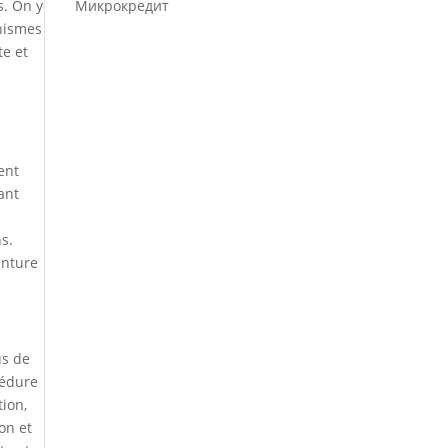
s. On y
Микрокредит
phismes
te et
ent
ant
ns.
enture
us de
cédure
tion,
on et