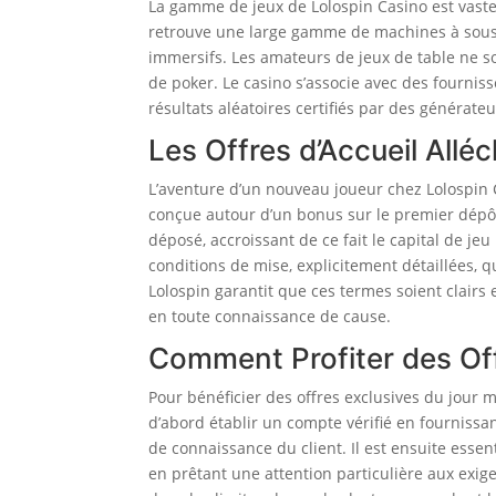
La gamme de jeux de Lolospin Casino est vaste
retrouve une large gamme de machines à sous,
immersifs. Les amateurs de jeux de table ne so
de poker. Le casino s’associe avec des fourniss
résultats aléatoires certifiés par des générat
Les Offres d’Accueil Allé
L’aventure d’un nouveau joueur chez Lolospin
conçue autour d’un bonus sur le premier dépô
déposé, accroissant de ce fait le capital de jeu 
conditions de mise, explicitement détaillées, qu
Lolospin garantit que ces termes soient clairs
en toute connaissance de cause.
Comment Profiter des Off
Pour bénéficier des offres exclusives du jour m
d’abord établir un compte vérifié en fournissa
de connaissance du client. Il est ensuite esse
en prêtant une attention particulière aux exig