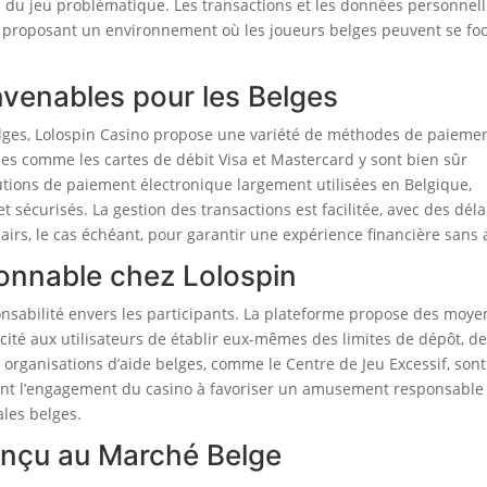
n du jeu problématique. Les transactions et les données personnel
, proposant un environnement où les joueurs belges peuvent se foc
venables pour les Belges
 belges, Lolospin Casino propose une variété de méthodes de paieme
ues comme les cartes de débit Visa et Mastercard y sont bien sûr
utions de paiement électronique largement utilisées en Belgique,
et sécurisés. La gestion des transactions est facilitée, avec des déla
clairs, le cas échéant, pour garantir une expérience financière sans 
onnable chez Lolospin
onsabilité envers les participants. La plateforme propose des moye
ité aux utilisateurs de établir eux-mêmes des limites de dépôt, de
 organisations d’aide belges, comme le Centre de Jeu Excessif, sont
ent l’engagement du casino à favoriser un amusement responsable
ales belges.
onçu au Marché Belge