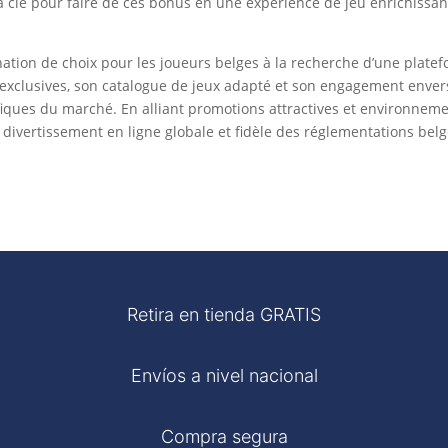
a clé pour faire de ces bonus en une expérience de jeu enrichissan
tion de choix pour les joueurs belges à la recherche d’une plate
 exclusives, son catalogue de jeux adapté et son engagement enver
iques du marché. En alliant promotions attractives et environnem
divertissement en ligne globale et fidèle des réglementations belg
Retira en tienda GRATIS
Envíos a nivel nacional
Compra segura