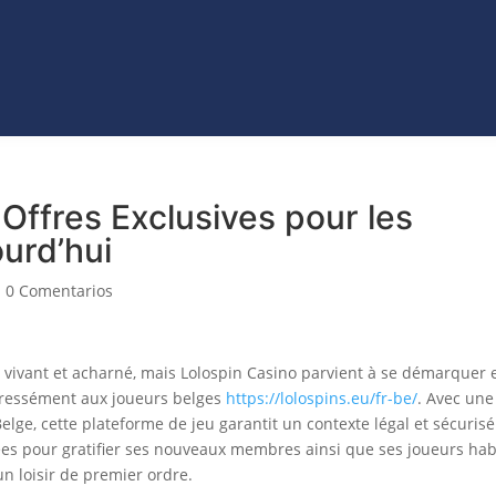
VO
JEANS
ROPA
COLECCIONES
ACCES
ET
CATÁLAGOS
 Offres Exclusives pour les
urd’hui
|
0 Comentarios
 vivant et acharné, mais Lolospin Casino parvient à se démarquer 
pressément aux joueurs belges
https://lolospins.eu/fr-be/
. Avec une
lge, cette plateforme de jeu garantit un contexte légal et sécurisé
rées pour gratifier ses nouveaux membres ainsi que ses joueurs hab
un loisir de premier ordre.