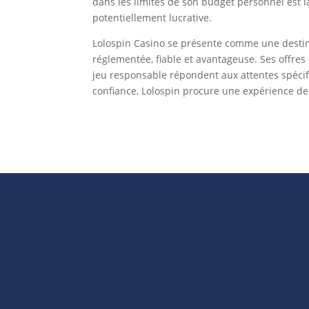
dans les limites de son budget personnel est l
potentiellement lucrative.
Lolospin Casino se présente comme une destina
réglementée, fiable et avantageuse. Ses offres
jeu responsable répondent aux attentes spécif
confiance, Lolospin procure une expérience de 