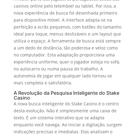
casinos online pelo telemóvel ou tablet. Por isso, a
nova experiência de busca foi desenhada primeiro
para dispositivo móvel. A interface adapta-se na
perfeição a ecrãs pequenos, com botões do tamanho
ideal para toque, menus deslizáveis e um layout que
utiliza o espaço. A ferramenta de busca está sempre
a um dedo de distância, tão poderosa e veloz como
no computador. Esta adaptação proporciona uma
experiência uniforme, quer o jogador esteja no sofá,
no autocarro ou numa pausa do trabalho. A
autonomia de jogar em qualquer lado tornou-se
mais completa e satisfatória.
A Revolução da Pesquisa Inteligente do Stake
Casino
A nova busca inteligente do Stake Casino é o centro
desta evolução. Não é simplesmente uma caixa de
texto. É um sistema interativo que se adapta
enquanto você navega. Ao iniciar a digitação, surgem
indicações precisas e imediatas. Elas analisam o