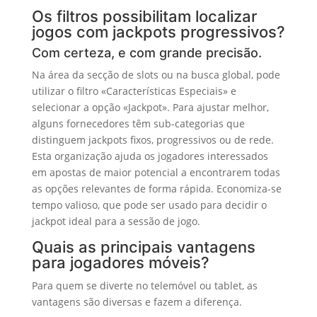
Os filtros possibilitam localizar
jogos com jackpots progressivos?
Com certeza, e com grande precisão.
Na área da secção de slots ou na busca global, pode
utilizar o filtro «Características Especiais» e
selecionar a opção «Jackpot». Para ajustar melhor,
alguns fornecedores têm sub-categorias que
distinguem jackpots fixos, progressivos ou de rede.
Esta organização ajuda os jogadores interessados
em apostas de maior potencial a encontrarem todas
as opções relevantes de forma rápida. Economiza-se
tempo valioso, que pode ser usado para decidir o
jackpot ideal para a sessão de jogo.
Quais as principais vantagens
para jogadores móveis?
Para quem se diverte no telemóvel ou tablet, as
vantagens são diversas e fazem a diferença.