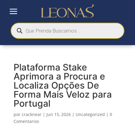
a
Búsqueda
de
productos
Plataforma Stake
Aprimora a Procura e
Localiza Opções De
Forma Mais Veloz para
Portugal
por
cracknear
|
Jun 15, 2026
|
Uncategorized
|
0
Comentarios