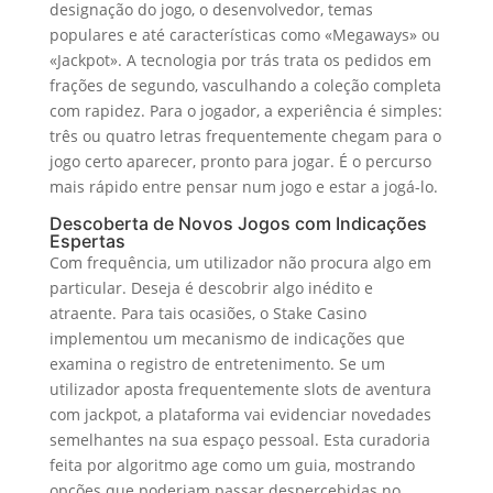
designação do jogo, o desenvolvedor, temas
populares e até características como «Megaways» ou
«Jackpot». A tecnologia por trás trata os pedidos em
frações de segundo, vasculhando a coleção completa
com rapidez. Para o jogador, a experiência é simples:
três ou quatro letras frequentemente chegam para o
jogo certo aparecer, pronto para jogar. É o percurso
mais rápido entre pensar num jogo e estar a jogá-lo.
Descoberta de Novos Jogos com Indicações
Espertas
Com frequência, um utilizador não procura algo em
particular. Deseja é descobrir algo inédito e
atraente. Para tais ocasiões, o Stake Casino
implementou um mecanismo de indicações que
examina o registro de entretenimento. Se um
utilizador aposta frequentemente slots de aventura
com jackpot, a plataforma vai evidenciar novedades
semelhantes na sua espaço pessoal. Esta curadoria
feita por algoritmo age como um guia, mostrando
opções que poderiam passar despercebidas no