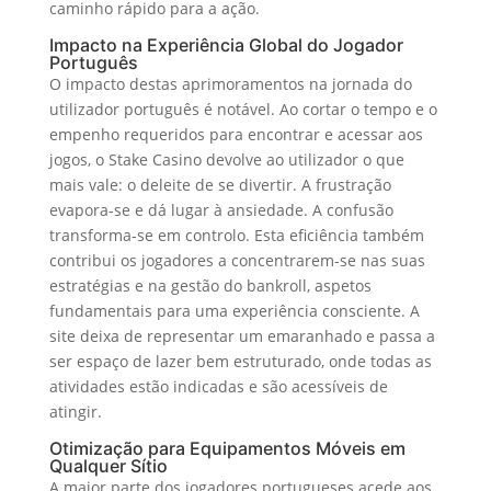
caminho rápido para a ação.
Impacto na Experiência Global do Jogador
Português
O impacto destas aprimoramentos na jornada do
utilizador português é notável. Ao cortar o tempo e o
empenho requeridos para encontrar e acessar aos
jogos, o Stake Casino devolve ao utilizador o que
mais vale: o deleite de se divertir. A frustração
evapora-se e dá lugar à ansiedade. A confusão
transforma-se em controlo. Esta eficiência também
contribui os jogadores a concentrarem-se nas suas
estratégias e na gestão do bankroll, aspetos
fundamentais para uma experiência consciente. A
site deixa de representar um emaranhado e passa a
ser espaço de lazer bem estruturado, onde todas as
atividades estão indicadas e são acessíveis de
atingir.
Otimização para Equipamentos Móveis em
Qualquer Sítio
A maior parte dos jogadores portugueses acede aos