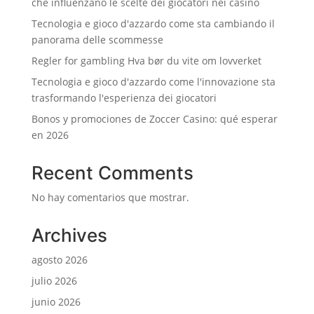
che influenzano le scelte dei giocatori nei casinò
Tecnologia e gioco d'azzardo come sta cambiando il
panorama delle scommesse
Regler for gambling Hva bør du vite om lovverket
Tecnologia e gioco d'azzardo come l'innovazione sta
trasformando l'esperienza dei giocatori
Bonos y promociones de Zoccer Casino: qué esperar
en 2026
Recent Comments
No hay comentarios que mostrar.
Archives
agosto 2026
julio 2026
junio 2026