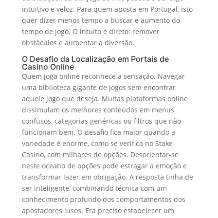
intuitivo e veloz. Para quem aposta em Portugal, isto
quer dizer menos tempo a buscar e aumento do
tempo de jogo. O intuito é direto: remover
obstáculos e aumentar a diversão.
O Desafio da Localização em Portais de
Casino Online
Quem joga online reconhece a sensação. Navegar
uma biblioteca gigante de jogos sem encontrar
aquele jogo que deseja. Muitas plataformas online
dissimulam os melhores conteúdos em menus
confusos, categorias genéricas ou filtros que não
funcionam bem. O desafio fica maior quando a
variedade é enorme, como se verifica no Stake
Casino, com milhares de opções. Desorientar-se
neste oceano de opções pode estragar a emoção e
transformar lazer em obrigação. A resposta tinha de
ser inteligente, combinando técnica com um
conhecimento profundo dos comportamentos dos
apostadores lusos. Era preciso estabelecer um