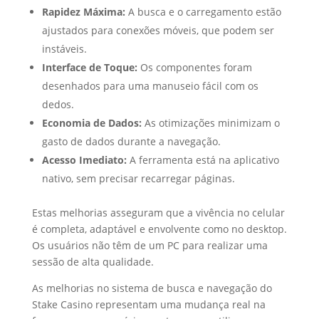
Rapidez Máxima:
A busca e o carregamento estão
ajustados para conexões móveis, que podem ser
instáveis.
Interface de Toque:
Os componentes foram
desenhados para uma manuseio fácil com os
dedos.
Economia de Dados:
As otimizações minimizam o
gasto de dados durante a navegação.
Acesso Imediato:
A ferramenta está na aplicativo
nativo, sem precisar recarregar páginas.
Estas melhorias asseguram que a vivência no celular
é completa, adaptável e envolvente como no desktop.
Os usuários não têm de um PC para realizar uma
sessão de alta qualidade.
As melhorias no sistema de busca e navegação do
Stake Casino representam uma mudança real na