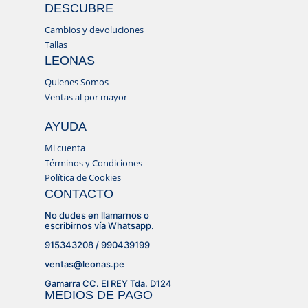
DESCUBRE
Cambios y devoluciones
Tallas
LEONAS
Quienes Somos
Ventas al por mayor
AYUDA
Mi cuenta
Términos y Condiciones
Política de Cookies
CONTACTO
No dudes en llamarnos o
escribirnos vía Whatsapp.
915343208 / 990439199
ventas@leonas.pe
Gamarra CC. El REY Tda. D124
MEDIOS DE PAGO