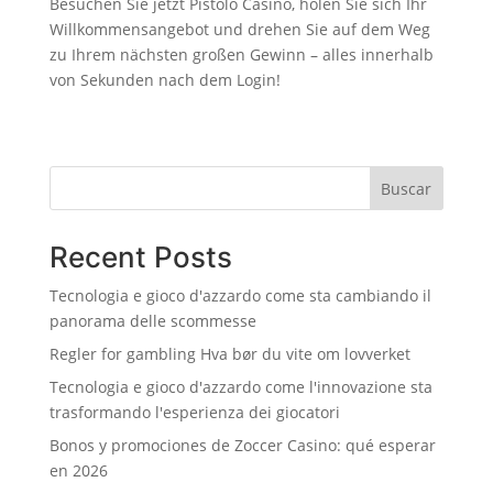
Besuchen Sie jetzt Pistolo Casino, holen Sie sich Ihr
Willkommensangebot und drehen Sie auf dem Weg
zu Ihrem nächsten großen Gewinn – alles innerhalb
von Sekunden nach dem Login!
Buscar
Recent Posts
Tecnologia e gioco d'azzardo come sta cambiando il
panorama delle scommesse
Regler for gambling Hva bør du vite om lovverket
Tecnologia e gioco d'azzardo come l'innovazione sta
trasformando l'esperienza dei giocatori
Bonos y promociones de Zoccer Casino: qué esperar
en 2026