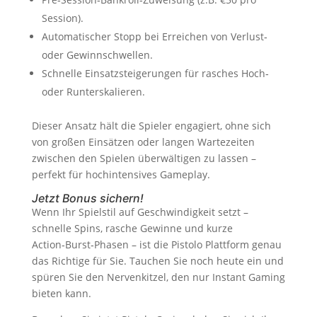
Session).
Automatischer Stopp bei Erreichen von Verlust‑
oder Gewinnschwellen.
Schnelle Einsatzsteigerungen für rasches Hoch‑
oder Runterskalieren.
Dieser Ansatz hält die Spieler engagiert, ohne sich
von großen Einsätzen oder langen Wartezeiten
zwischen den Spielen überwältigen zu lassen –
perfekt für hochintensives Gameplay.
Jetzt Bonus sichern!
Wenn Ihr Spielstil auf Geschwindigkeit setzt –
schnelle Spins, rasche Gewinne und kurze
Action‑Burst‑Phasen – ist die Pistolo Plattform genau
das Richtige für Sie. Tauchen Sie noch heute ein und
spüren Sie den Nervenkitzel, den nur Instant Gaming
bieten kann.