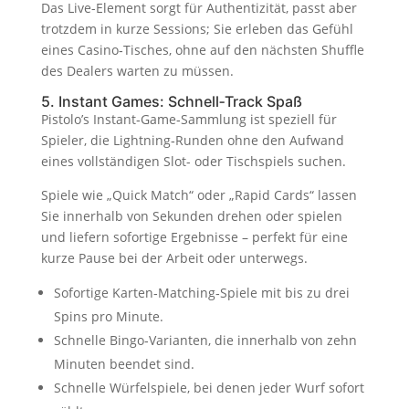
Das Live-Element sorgt für Authentizität, passt aber
trotzdem in kurze Sessions; Sie erleben das Gefühl
eines Casino‑Tisches, ohne auf den nächsten Shuffle
des Dealers warten zu müssen.
5. Instant Games: Schnell‑Track Spaß
Pistolo’s Instant‑Game‑Sammlung ist speziell für
Spieler, die Lightning‑Runden ohne den Aufwand
eines vollständigen Slot- oder Tischspiels suchen.
Spiele wie „Quick Match“ oder „Rapid Cards“ lassen
Sie innerhalb von Sekunden drehen oder spielen
und liefern sofortige Ergebnisse – perfekt für eine
kurze Pause bei der Arbeit oder unterwegs.
Sofortige Karten‑Matching‑Spiele mit bis zu drei
Spins pro Minute.
Schnelle Bingo‑Varianten, die innerhalb von zehn
Minuten beendet sind.
Schnelle Würfelspiele, bei denen jeder Wurf sofort