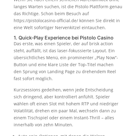
langes Warten suchen, ist die Pistolo Plattform genau
das Richtige. Schon beim Besuch auf
https://pistolocasino-official.de/ können Sie direkt in
eine Welt sofortiger Nervenkitzel eintauchen.
1. Quick‑Play Experience bei Pistolo Casino
Das erste, was einen Spieler, der auf brisk action
steht, auffällt, ist das laser‑fokussierte Layout. Ein
übersichtliches Menü, ein prominenter „Play Now“-
Button und eine klare Liste der Top‑Titel machen
den Sprung von Landing Page zu drehendem Reel
fast sofort möglich.
Kurzsessions gedeihen, wenn jede Entscheidung
sich dringend, aber kontrolliert anfühlt. Spieler
wählen oft einen Slot mit hohem RTP und niedriger
Volatilität, drehen ein paar Mal, wechseln dann zu
einem Tischspiel oder einem Instant‑Thrill – alles
innerhalb von zehn Minuten.