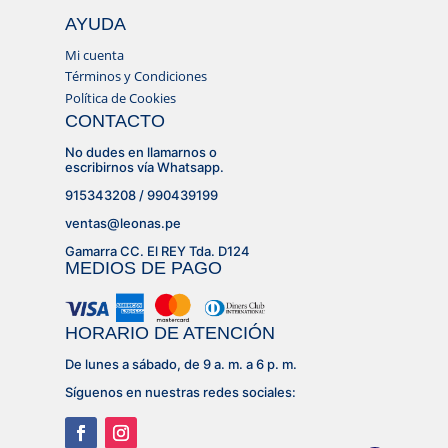
AYUDA
Mi cuenta
Términos y Condiciones
Política de Cookies
CONTACTO
No dudes en llamarnos o
escribirnos vía Whatsapp.
915343208 / 990439199
ventas@leonas.pe
Gamarra CC. El REY Tda. D124
MEDIOS DE PAGO
HORARIO DE ATENCIÓN
De lunes a sábado, de 9 a. m. a 6 p. m.
Síguenos en nuestras redes sociales: