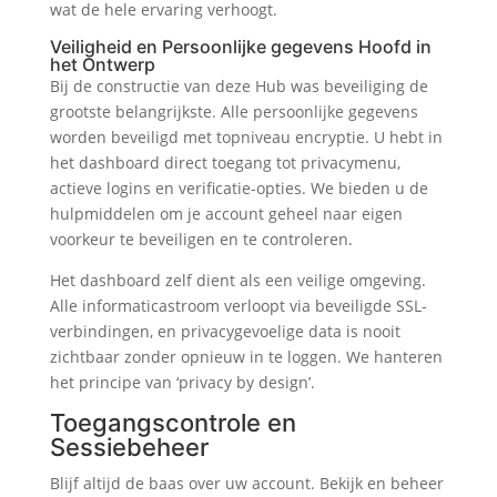
wat de hele ervaring verhoogt.
Veiligheid en Persoonlijke gegevens Hoofd in
het Ontwerp
Bij de constructie van deze Hub was beveiliging de
grootste belangrijkste. Alle persoonlijke gegevens
worden beveiligd met topniveau encryptie. U hebt in
het dashboard direct toegang tot privacymenu,
actieve logins en verificatie-opties. We bieden u de
hulpmiddelen om je account geheel naar eigen
voorkeur te beveiligen en te controleren.
Het dashboard zelf dient als een veilige omgeving.
Alle informaticastroom verloopt via beveiligde SSL-
verbindingen, en privacygevoelige data is nooit
zichtbaar zonder opnieuw in te loggen. We hanteren
het principe van ‘privacy by design’.
Toegangscontrole en
Sessiebeheer
Blijf altijd de baas over uw account. Bekijk en beheer