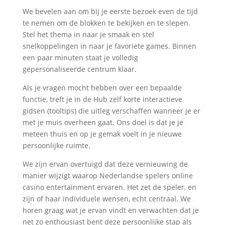
We bevelen aan om bij je eerste bezoek even de tijd
te nemen om de blokken te bekijken en te slepen.
Stel het thema in naar je smaak en stel
snelkoppelingen in naar je favoriete games. Binnen
een paar minuten staat je volledig
gepersonaliseerde centrum klaar.
Als je vragen mocht hebben over een bepaalde
functie, treft je in de Hub zelf korte interactieve
gidsen (tooltips) die uitleg verschaffen wanneer je er
met je muis overheen gaat. Ons doel is dat je je
meteen thuis en op je gemak voelt in je nieuwe
persoonlijke ruimte.
We zijn ervan overtuigd dat deze vernieuwing de
manier wijzigt waarop Nederlandse spelers online
casino entertainment ervaren. Het zet de speler, en
zijn of haar individuele wensen, echt centraal. We
horen graag wat je ervan vindt en verwachten dat je
net zo enthousiast bent deze persoonlijke stap als