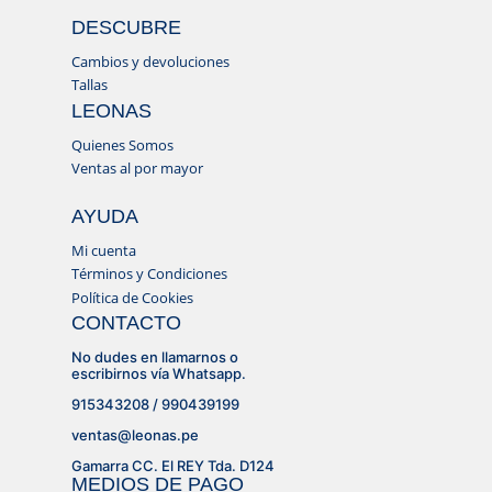
DESCUBRE
Cambios y devoluciones
Tallas
LEONAS
Quienes Somos
Ventas al por mayor
AYUDA
Mi cuenta
Términos y Condiciones
Política de Cookies
CONTACTO
No dudes en llamarnos o
escribirnos vía Whatsapp.
915343208 / 990439199
ventas@leonas.pe
Gamarra CC. El REY Tda. D124
MEDIOS DE PAGO