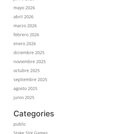
mayo 2026
abril 2026
marzo 2026
febrero 2026
enero 2026
diciembre 2025
noviembre 2025
octubre 2025
septiembre 2025
agosto 2025
junio 2025
Categories
public
Stake Slot Games