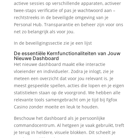
actieve sessies op verschillende apparaten, activeer
twee-staps verificatie of pas je wachtwoord aan –
rechtstreeks in de beveiligde omgeving van je
Personal Hub. Transparantie en beheer zijn voor ons
net zo belangrijk als voor jou.
In de beveiligingssectie zie je een lijst
De essentiële Kernfunctionaliteiten van Jouw
Nieuwe Dashboard
Het nieuwe dashboard maakt elke interactie
vloeiender en individueler. Zodra je inlogt, zie je
meteen een overzicht dat voor jou relevant is. Je
meest gespeelde spellen, acties die lopen en je eigen
statistieken staan op de voorgrond. We hebben alle
relevante tools samengebracht om je tijd bij Fgfox
Casino zonder moeite en leuk te houden.
Beschouw het dashboard als je persoonlijke
commandocentrum. Al hetgeen je vaak gebruikt, treft
je terug in heldere, visuele blokken. Dit scheelt je