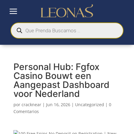
a
Búsqueda
de
productos
Personal Hub: Fgfox
Casino Bouwt een
Aangepast Dashboard
voor Nederland
por
cracknear
|
Jun 16, 2026
|
Uncategorized
|
0
Comentarios