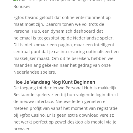
Fgfox Casino gelooft dat online entertainment op
maat moet zijn. Daarom tonen we vol trots de
Personal Hub, een dynamisch dashboard dat
helemaal is toegespitst op de Nederlandse speler.
Dit is niet zomaar een pagina, maar een intelligent
centraal punt dat je casino-ervaring optimaliseert en
makkelijker maakt. Om dit te bereiken, hebben we
maandenlang gekeken naar het gedrag van onze
Nederlandse spelers.
Hoe Je Vandaag Nog Kunt Beginnen
De toegang tot de nieuwe Personal Hub is makkelijk.
Bestaande spelers zien bij hun volgende login direct
de nieuwe interface. Nieuwe leden genieten er
meteen profijt van vanaf het moment van registratie
bij Fgfox Casino. Er is geen extra download vereist;
het werkt perfect op zowel desktop als mobiel via je
browser.