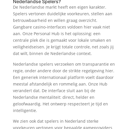
Nederlandse Spelers?
De Nederlandse markt heeft een eigen karakter.
Spelers vertonen duidelijke voorkeuren, stellen aan
betrouwbaarheid en willen graag overzicht.
Gangbare casino-interfaces voldoen hier vaak niet
aan. Onze Personal Hub is het oplossing: een
centrale plek die is gemaakt voor lokale smaken en
veiligheidseisen. Je krijgt totale controle, net zoals jij
dat wilt, binnen de Nederlandse context.
Nederlandse spelers verzoeken om transparantie en
regie, onder andere door de strikte regelgeving hier.
Een generiek internationaal platform voelt daardoor
meestal afstandelijk en rommelig aan. Onze Hub
verandert dat. De interface sluit aan bij de
Nederlandse mentaliteit: direct, helder en
geloofwaardig. Het ontwerp respecteert je tijd en
intelligentie.
We zien ook dat spelers in Nederland sterke
voorkeuren vertonen voor bepaalde gameproviders