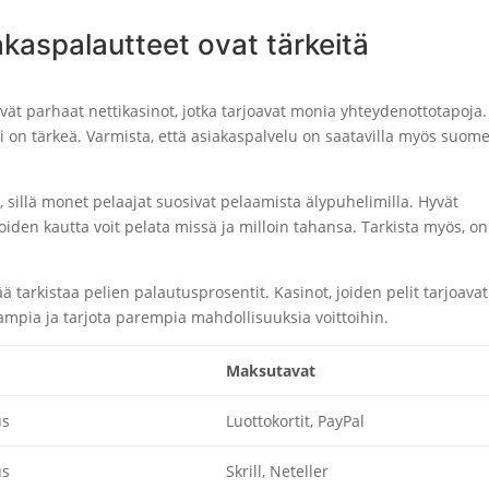
akaspalautteet ovat tärkeitä
ävät parhaat nettikasinot, jotka tarjoavat monia yhteydenottotapoja.
i on tärkeä. Varmista, että asiakaspalvelu on saatavilla myös suome
, sillä monet pelaajat suosivat pelaamista älypuhelimilla. Hyvät
 joiden kautta voit pelata missä ja milloin tahansa. Tarkista myös, o
keää tarkistaa pelien palautusprosentit. Kasinot, joiden pelit tarjoavat
ampia ja tarjota parempia mahdollisuuksia voittoihin.
Maksutavat
us
Luottokortit, PayPal
us
Skrill, Neteller