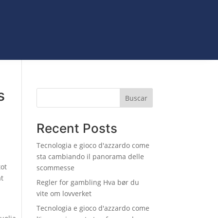
ORIOS
s
Buscar
Recent Posts
Tecnologia e gioco d'azzardo come
sta cambiando il panorama delle
tot
scommesse
at
Regler for gambling Hva bør du
vite om lovverket
t
Tecnologia e gioco d'azzardo come