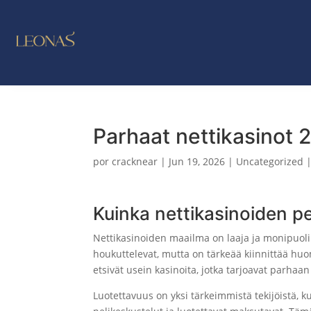
LO NUE
OUTL
Parhaat nettikasinot 
por
cracknear
|
Jun 19, 2026
|
Uncategorized
Kuinka nettikasinoiden p
Nettikasinoiden maailma on laaja ja monipuolin
houkuttelevat, mutta on tärkeää kiinnittää huo
etsivät usein kasinoita, jotka tarjoavat parhaa
Luotettavuus on yksi tärkeimmistä tekijöistä, ku