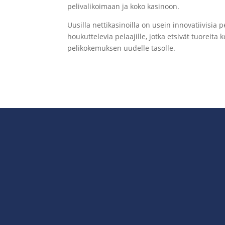
pelivalikoimaan ja koko kasinoon.
Uusilla nettikasinoilla on usein innovatiivisia 
houkuttelevia pelaajille, jotka etsivät tuoreit
pelikokemuksen uudelle tasolle.