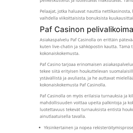
pelikeskustelut ja luotettavat maksutavat. Tämä
Pelaajat, jotka haluavat nauttia nettikasinosta
vaihdella viikoittaisista bonuksista kuukausitta
Paf Casinon pelivalikoim
Asiakaspalvelu Paf Casinolla on erittäin pätevää 
kuten live-chatin ja sähköpostin kautta. Tämä
kokonaiskokemusta.
Paf Casino tarjoaa erinomaisen asiakaspalvelun
tekee siitä erityisen houkuttelevan suomalaisill
ystävällistä ja avuliasta, ja he auttavat mielel
kokonaiskokemusta Paf Casinolla.
Paf Casinolla on myös erilaisia turnauksia ja k
mahdollisuuden voittaa upeita palkintoja ja k
luotettavuus tekevät turnauksista entistä hou
ainutlaatuisella tavalla.
Yksinkertainen ja nopea rekisteröitymisprose