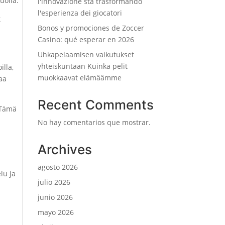
uolia.
l'innovazione sta trasformando
l'esperienza dei giocatori
t
Bonos y promociones de Zoccer
Casino: qué esperar en 2026
Uhkapelaamisen vaikutukset
yhteiskuntaan Kuinka pelit
illa,
muokkaavat elämäämme
aa
Recent Comments
. Tämä
No hay comentarios que mostrar.
Archives
agosto 2026
lu ja
julio 2026
junio 2026
mayo 2026