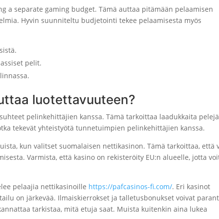
ating a separate gaming budget. Tämä auttaa pitämään pelaamisen
ngelmia. Hyvin suunniteltu budjetointi tekee pelaamisesta myös
sistä.
assiset pelit.
alinnassa.
kuttaa luotettavuuteen?
ösuhteet pelinkehittäjien kanssa. Tämä tarkoittaa laadukkaita pelejä
 jotka tekevät yhteistyötä tunnetuimpien pelinkehittäjien kanssa.
ta, kun valitset suomalaisen nettikasinon. Tämä tarkoittaa, että v
sesta. Varmista, että kasino on rekisteröity EU:n alueelle, jotta voi
lee pelaajia nettikasinoille
https://pafcasinos-fi.com/
. Eri kasinot
rtailu on järkevää. Ilmaiskierrokset ja talletusbonukset voivat paran
kannattaa tarkistaa, mitä etuja saat. Muista kuitenkin aina lukea