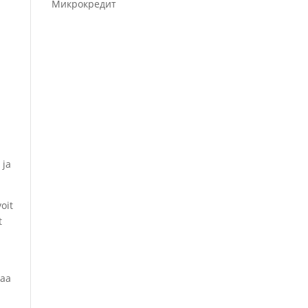
Микрокредит
 ja
oit
t
taa