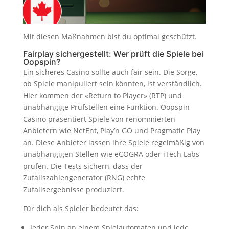
Mit diesen Maßnahmen bist du optimal geschützt.
Fairplay sichergestellt: Wer prüft die Spiele bei
Oopspin?
Ein sicheres Casino sollte auch fair sein. Die Sorge,
ob Spiele manipuliert sein könnten, ist verständlich.
Hier kommen der «Return to Player» (RTP) und
unabhängige Prüfstellen eine Funktion. Oopspin
Casino präsentiert Spiele von renommierten
Anbietern wie NetEnt, Play’n GO und Pragmatic Play
an. Diese Anbieter lassen ihre Spiele regelmäßig von
unabhängigen Stellen wie eCOGRA oder iTech Labs
prüfen. Die Tests sichern, dass der
Zufallszahlengenerator (RNG) echte
Zufallsergebnisse produziert.
Für dich als Spieler bedeutet das:
Jeder Spin an einem Spielautomaten und jede