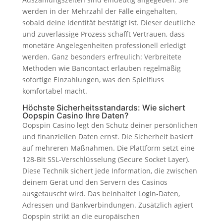
werden in der Mehrzahl der Fälle eingehalten,
sobald deine Identität bestätigt ist. Dieser deutliche
und zuverlässige Prozess schafft Vertrauen, dass
monetäre Angelegenheiten professionell erledigt
werden. Ganz besonders erfreulich: Verbreitete
Methoden wie Bancontact erlauben regelmäßig
sofortige Einzahlungen, was den Spielfluss
komfortabel macht.
Höchste Sicherheitsstandards: Wie sichert
Oopspin Casino Ihre Daten?
Oopspin Casino legt den Schutz deiner persönlichen
und finanziellen Daten ernst. Die Sicherheit basiert
auf mehreren Maßnahmen. Die Plattform setzt eine
128-Bit SSL-Verschlüsselung (Secure Socket Layer).
Diese Technik sichert jede Information, die zwischen
deinem Gerät und den Servern des Casinos
ausgetauscht wird. Das beinhaltet Login-Daten,
Adressen und Bankverbindungen. Zusätzlich agiert
Oopspin strikt an die europäischen