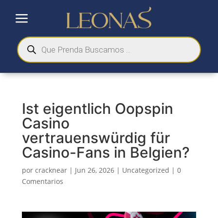
a
Búsqueda
de
productos
Ist eigentlich Oopspin
Casino
vertrauenswürdig für
Casino-Fans in Belgien?
por
cracknear
|
Jun 26, 2026
|
Uncategorized
|
0
Comentarios