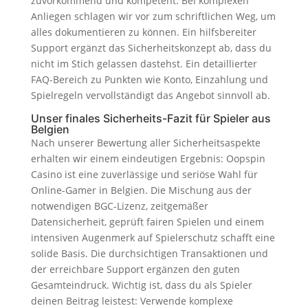
zuvorkommend und kompetent. Bei komplexen
Anliegen schlagen wir vor zum schriftlichen Weg, um
alles dokumentieren zu können. Ein hilfsbereiter
Support ergänzt das Sicherheitskonzept ab, dass du
nicht im Stich gelassen dastehst. Ein detaillierter
FAQ-Bereich zu Punkten wie Konto, Einzahlung und
Spielregeln vervollständigt das Angebot sinnvoll ab.
Unser finales Sicherheits-Fazit für Spieler aus
Belgien
Nach unserer Bewertung aller Sicherheitsaspekte
erhalten wir einem eindeutigen Ergebnis: Oopspin
Casino ist eine zuverlässige und seriöse Wahl für
Online-Gamer in Belgien. Die Mischung aus der
notwendigen BGC-Lizenz, zeitgemäßer
Datensicherheit, geprüft fairen Spielen und einem
intensiven Augenmerk auf Spielerschutz schafft eine
solide Basis. Die durchsichtigen Transaktionen und
der erreichbare Support ergänzen den guten
Gesamteindruck. Wichtig ist, dass du als Spieler
deinen Beitrag leistest: Verwende komplexe