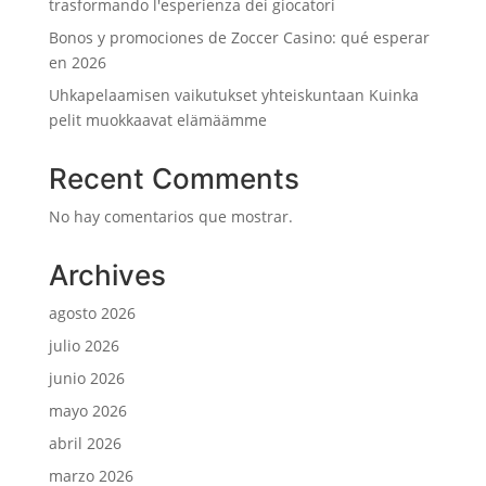
trasformando l'esperienza dei giocatori
Bonos y promociones de Zoccer Casino: qué esperar
en 2026
Uhkapelaamisen vaikutukset yhteiskuntaan Kuinka
pelit muokkaavat elämäämme
Recent Comments
No hay comentarios que mostrar.
Archives
agosto 2026
julio 2026
junio 2026
mayo 2026
abril 2026
marzo 2026