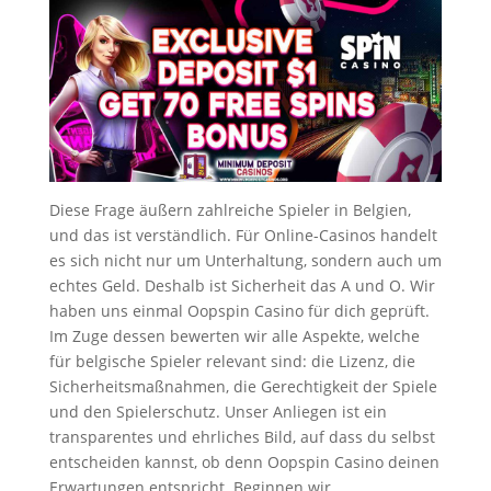
Diese Frage äußern zahlreiche Spieler in Belgien,
und das ist verständlich. Für Online-Casinos handelt
es sich nicht nur um Unterhaltung, sondern auch um
echtes Geld. Deshalb ist Sicherheit das A und O. Wir
haben uns einmal Oopspin Casino für dich geprüft.
Im Zuge dessen bewerten wir alle Aspekte, welche
für belgische Spieler relevant sind: die Lizenz, die
Sicherheitsmaßnahmen, die Gerechtigkeit der Spiele
und den Spielerschutz. Unser Anliegen ist ein
transparentes und ehrliches Bild, auf dass du selbst
entscheiden kannst, ob denn Oopspin Casino deinen
Erwartungen entspricht. Beginnen wir.