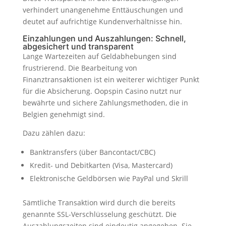
verhindert unangenehme Enttäuschungen und
deutet auf aufrichtige Kundenverhältnisse hin.
Einzahlungen und Auszahlungen: Schnell,
abgesichert und transparent
Lange Wartezeiten auf Geldabhebungen sind
frustrierend. Die Bearbeitung von
Finanztransaktionen ist ein weiterer wichtiger Punkt
für die Absicherung. Oopspin Casino nutzt nur
bewährte und sichere Zahlungsmethoden, die in
Belgien genehmigt sind.
Dazu zählen dazu:
Banktransfers (über Bancontact/CBC)
Kredit- und Debitkarten (Visa, Mastercard)
Elektronische Geldbörsen wie PayPal und Skrill
Sämtliche Transaktion wird durch die bereits
genannte SSL-Verschlüsselung geschützt. Die
Auszahlungszeiten sind eindeutig angegeben. Sie